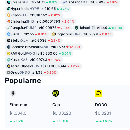
Solana
SOL
zł274.71
Cardano
ADA
zł0.6998
0.10%
1.16%
Hyperliquid
HYPE
zł210.65
0.73%
Zcash
ZEC
zł1,907.52
0.02%
Shiba Inu
SHIB
zł0.00001793
2.04%
Pump.fun
PUMP
zł0.00876
Heima
HEI
zł1.46
2.84%
118.11%
Sui
SUI
zł2.55
Dogecoin
DOGE
zł0.2598
0.61%
0.07%
Stellar
XLM
zł0.6036
2.64%
Lorenzo Protocol
BANK
zł0.1623
12.03%
PAX Gold
PAXG
zł15,830.60
3.07%
Kaspa
KAS
zł0.09743
0.78%
Terra Classic
LUNC
zł0.0001844
1.25%
Ondo
ONDO
zł1.39
0.80%
Popularne
Ethereum
Cap
DODO
$1,904.6
$0.03223
$0.0281
2.02%
23.91%
49.82%