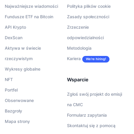
Najważniejsze wiadomości
Polityka plików cookie
Fundusze ETF na Bitcoin
Zasady społeczności
API Krypto
Zrzeczenie
DexScan
odpowiedzialności
Aktywa w świecie
Metodologia
rzeczywistym
Kariera
We’re hiring!
Wykresy globalne
Wsparcie
NFT
Portfel
Zgłoś swój projekt do emisji
Obserwowane
na CMC
Bazgroły
Formularz zapytania
Mapa strony
Skontaktuj się z pomocą