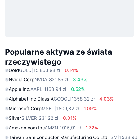
Popularne aktywa ze świata
rzeczywistego
Gold
GOLD
15 863,98 zł
0.14%
Nvidia Corp
NVDA
821,85 zł
3.43%
Apple Inc.
AAPL
1163,94 zł
0.52%
Alphabet Inc Class A
GOOGL
1358,32 zł
4.03%
Microsoft Corp
MSFT
1809,32 zł
1.09%
Silver
SILVER
231,22 zł
0.01%
Amazon.com Inc
AMZN
1015,91 zł
1.72%
Taiwan Semiconductor Manufacturing Co Ltd
TSM
1538,96 