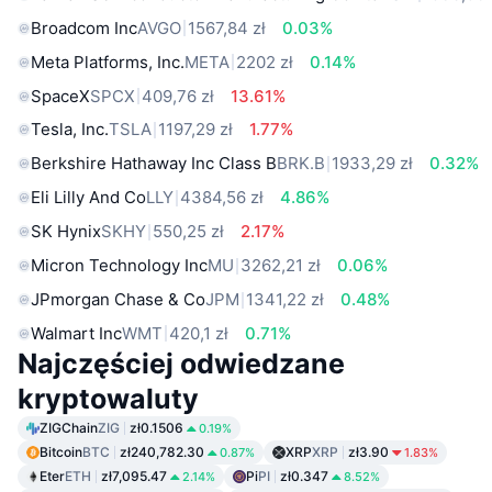
Broadcom Inc
AVGO
1567,84 zł
0.03%
Meta Platforms, Inc.
META
2202 zł
0.14%
SpaceX
SPCX
409,76 zł
13.61%
Tesla, Inc.
TSLA
1197,29 zł
1.77%
Berkshire Hathaway Inc Class B
BRK.B
1933,29 zł
0.32%
Eli Lilly And Co
LLY
4384,56 zł
4.86%
SK Hynix
SKHY
550,25 zł
2.17%
Micron Technology Inc
MU
3262,21 zł
0.06%
JPmorgan Chase & Co
JPM
1341,22 zł
0.48%
Walmart Inc
WMT
420,1 zł
0.71%
Najczęściej odwiedzane
kryptowaluty
ZIGChain
ZIG
zł0.1506
0.19%
Bitcoin
BTC
zł240,782.30
XRP
XRP
zł3.90
0.87%
1.83%
Eter
ETH
zł7,095.47
Pi
PI
zł0.347
2.14%
8.52%