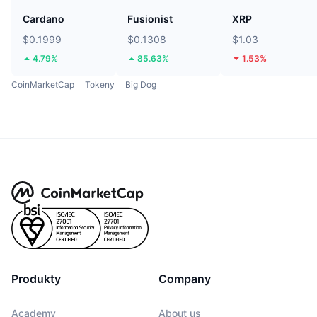
Cardano
Fusionist
XRP
$0.1999
$0.1308
$1.03
4.79%
85.63%
1.53%
CoinMarketCap
Tokeny
Big Dog
Produkty
Company
Academy
About us