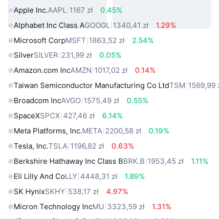
Apple Inc.
AAPL
1167 zł
0.45%
Alphabet Inc Class A
GOOGL
1340,41 zł
1.29%
Microsoft Corp
MSFT
1863,52 zł
2.54%
Silver
SILVER
231,99 zł
0.05%
Amazon.com Inc
AMZN
1017,02 zł
0.14%
Taiwan Semiconductor Manufacturing Co Ltd
TSM
1569,99 
Broadcom Inc
AVGO
1575,49 zł
0.55%
SpaceX
SPCX
427,46 zł
6.14%
Meta Platforms, Inc.
META
2200,58 zł
0.19%
Tesla, Inc.
TSLA
1196,82 zł
0.63%
Berkshire Hathaway Inc Class B
BRK.B
1953,45 zł
1.11%
Eli Lilly And Co
LLY
4448,31 zł
1.89%
SK Hynix
SKHY
538,17 zł
4.97%
Micron Technology Inc
MU
3323,59 zł
1.31%