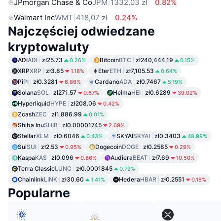
JPmorgan Chase & Co
JPM
1332,03 zł
0.82%
Walmart Inc
WMT
418,07 zł
0.24%
Najczęściej odwiedzane
kryptowaluty
ADI
ADI
zł25.73
Bitcoin
BTC
zł240,444.19
0.26%
0.15%
XRP
XRP
zł3.85
Eter
ETH
zł7,105.53
1.18%
0.64%
Pi
PI
zł0.3281
Cardano
ADA
zł0.7467
6.86%
5.19%
Solana
SOL
zł271.57
Heima
HEI
zł0.6289
0.67%
39.02%
Hyperliquid
HYPE
zł208.06
0.42%
Zcash
ZEC
zł1,886.99
0.01%
Shiba Inu
SHIB
zł0.00001745
2.69%
Stellar
XLM
zł0.6046
SKYAI
SKYAI
zł0.3403
0.43%
48.98%
Sui
SUI
zł2.53
Dogecoin
DOGE
zł0.2585
0.95%
0.29%
Kaspa
KAS
zł0.096
Audiera
BEAT
zł7.69
0.86%
10.50%
Terra Classic
LUNC
zł0.0001845
0.72%
Chainlink
LINK
zł30.60
Hedera
HBAR
zł0.2551
1.41%
0.18%
Popularne