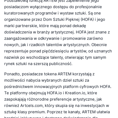
Podstawową funkcją ARTEM jest zapewnienie jego
posiadaczom wyłącznego dostępu do profesjonalnie
kuratorowanych programów i wystaw sztuki. Są one
organizowane przez Dom Sztuki Pięknej (HOFA) i jego
marki partnerskie, które mają ponad dekadę
doświadczenia w branży artystycznej. HOFA jest znane z
zaangażowania w odkrywanie i promowanie zarówno
nowych, jak i rzadkich talentów artystycznych. Obecnie
reprezentuje ponad pięćdziesięciu artystów, od uznanych
nazwisk po wschodzące talenty, otwierając tym samym
rynek sztuki na szerszą publiczność.
Ponadto, posiadacze tokena ARTEM korzystają z
możliwości nabycia wybranych dzieł sztuki za
pośrednictwem innowacyjnych platform cyfrowych HOFA.
Te platformy obejmują HOFA.io i Kreation.io, które
zaspokajają różnorodne preferencje artystyczne, jak
również Artcels.com, który skupia się na inwestycjach w
sztukę klasy premium. Poprzez te kanały, ARTEM ułatwia