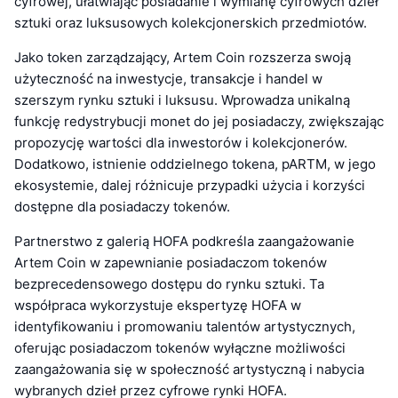
cyfrowej, ułatwiając posiadanie i wymianę cyfrowych dzieł
sztuki oraz luksusowych kolekcjonerskich przedmiotów.
Jako token zarządzający, Artem Coin rozszerza swoją
użyteczność na inwestycje, transakcje i handel w
szerszym rynku sztuki i luksusu. Wprowadza unikalną
funkcję redystrybucji monet do jej posiadaczy, zwiększając
propozycję wartości dla inwestorów i kolekcjonerów.
Dodatkowo, istnienie oddzielnego tokena, pARTM, w jego
ekosystemie, dalej różnicuje przypadki użycia i korzyści
dostępne dla posiadaczy tokenów.
Partnerstwo z galerią HOFA podkreśla zaangażowanie
Artem Coin w zapewnianie posiadaczom tokenów
bezprecedensowego dostępu do rynku sztuki. Ta
współpraca wykorzystuje ekspertyzę HOFA w
identyfikowaniu i promowaniu talentów artystycznych,
oferując posiadaczom tokenów wyłączne możliwości
zaangażowania się w społeczność artystyczną i nabycia
wybranych dzieł przez cyfrowe rynki HOFA.