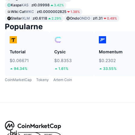
Kaspa
KAS
zł0.09998
3.42%
Wiki Cat
WKC
zł0.0000002825
1.38%
Stellar
XLM
zł0.6118
Ondo
ONDO
zł1.31
2.29%
0.49%
Popularne
Tutorial
Cysic
Momentum
$0.06671
$0.8353
$0.2302
94.34%
1.61%
33.55%
CoinMarketCap
Tokeny
Artem Coin