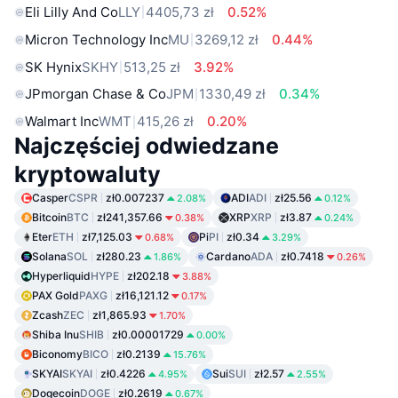
Eli Lilly And Co
LLY
4405,73 zł
0.52%
Micron Technology Inc
MU
3269,12 zł
0.44%
SK Hynix
SKHY
513,25 zł
3.92%
JPmorgan Chase & Co
JPM
1330,49 zł
0.34%
Walmart Inc
WMT
415,26 zł
0.20%
Najczęściej odwiedzane
kryptowaluty
Casper
CSPR
zł0.007237
ADI
ADI
zł25.56
2.08%
0.12%
Bitcoin
BTC
zł241,357.66
XRP
XRP
zł3.87
0.38%
0.24%
Eter
ETH
zł7,125.03
Pi
PI
zł0.34
0.68%
3.29%
Solana
SOL
zł280.23
Cardano
ADA
zł0.7418
1.86%
0.26%
Hyperliquid
HYPE
zł202.18
3.88%
PAX Gold
PAXG
zł16,121.12
0.17%
Zcash
ZEC
zł1,865.93
1.70%
Shiba Inu
SHIB
zł0.00001729
0.00%
Biconomy
BICO
zł0.2139
15.76%
SKYAI
SKYAI
zł0.4226
Sui
SUI
zł2.57
4.95%
2.55%
Dogecoin
DOGE
zł0.2619
0.67%