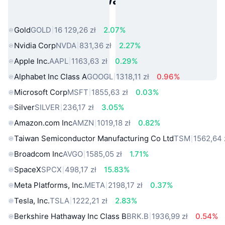
Popularne aktywa ze świata
rzeczywistego
Gold
GOLD
16 129,26 zł
2.07%
Nvidia Corp
NVDA
831,36 zł
2.27%
Apple Inc.
AAPL
1163,63 zł
0.29%
Alphabet Inc Class A
GOOGL
1318,11 zł
0.96%
Microsoft Corp
MSFT
1855,63 zł
0.03%
Silver
SILVER
236,17 zł
3.05%
Amazon.com Inc
AMZN
1019,18 zł
0.82%
Taiwan Semiconductor Manufacturing Co Ltd
TSM
1562,64 
Broadcom Inc
AVGO
1585,05 zł
1.71%
SpaceX
SPCX
498,17 zł
15.83%
Meta Platforms, Inc.
META
2198,17 zł
0.37%
Tesla, Inc.
TSLA
1222,21 zł
2.83%
Berkshire Hathaway Inc Class B
BRK.B
1936,99 zł
0.54%