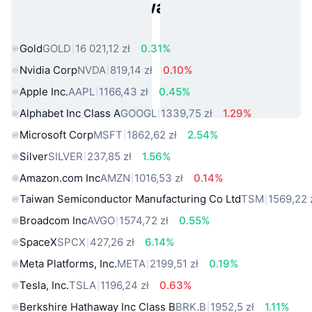
Popularne aktywa ze świata
rzeczywistego
Gold
GOLD
16 021,12 zł
0.31%
Nvidia Corp
NVDA
819,14 zł
0.10%
Apple Inc.
AAPL
1166,43 zł
0.45%
Alphabet Inc Class A
GOOGL
1339,75 zł
1.29%
Microsoft Corp
MSFT
1862,62 zł
2.54%
Silver
SILVER
237,85 zł
1.56%
Amazon.com Inc
AMZN
1016,53 zł
0.14%
Taiwan Semiconductor Manufacturing Co Ltd
TSM
1569,22 
Broadcom Inc
AVGO
1574,72 zł
0.55%
SpaceX
SPCX
427,26 zł
6.14%
Meta Platforms, Inc.
META
2199,51 zł
0.19%
Tesla, Inc.
TSLA
1196,24 zł
0.63%
Berkshire Hathaway Inc Class B
BRK.B
1952,5 zł
1.11%