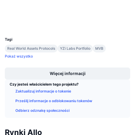
4.1
Nadchodzące wyprzedaże
Ocena (CertiK)
Stopy finansowania
Ucz się i zarabiaj
Explorer
bscscan.com
Wallets
UCID
Kalendarze
33783
Tagi
Kalendarz ICO
Real World Assets Protocols
YZi Labs Portfolio
MVB
Pokaż wszystko
Kalendarz wydarzeń
Boost
Więcej informacji
Czy jesteś właścicielem tego projektu?
Zaktualizuj informacje o tokenie
Prześlij informacje o odblokowaniu tokenów
Odbierz odznakę społeczności
Rynki Allo