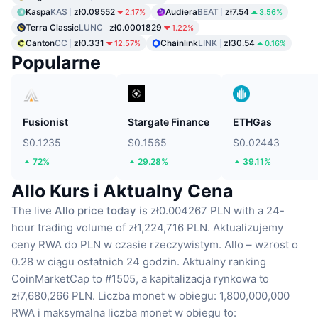
Kaspa
KAS
zł0.09552
Audiera
BEAT
zł7.54
2.17%
3.56%
Terra Classic
LUNC
zł0.0001829
1.22%
Canton
CC
zł0.331
Chainlink
LINK
zł30.54
12.57%
0.16%
Popularne
Fusionist
Stargate Finance
ETHGas
$0.1235
$0.1565
$0.02443
72%
29.28%
39.11%
Allo Kurs i Aktualny Cena
The live
Allo price today
is zł0.004267 PLN with a 24-
hour trading volume of zł1,224,716 PLN.
Aktualizujemy
ceny RWA do PLN w czasie rzeczywistym.
Allo – wzrost o
0.28 w ciągu ostatnich 24 godzin.
Aktualny ranking
CoinMarketCap to #1505, a kapitalizacja rynkowa to
zł7,680,266 PLN.
Liczba monet w obiegu: 1,800,000,000
RWA
i maksymalna liczba monet w obiegu to: