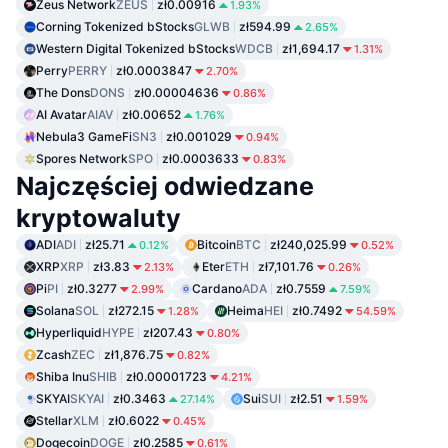
Zeus Network
ZEUS
zł0.00916
1.93%
Corning Tokenized bStocks
GLWB
zł594.99
2.65%
Western Digital Tokenized bStocks
WDCB
zł1,694.17
1.31%
Perry
PERRY
zł0.0003847
2.70%
The Dons
DONS
zł0.00004636
0.86%
AI Avatar
AIAV
zł0.00652
1.76%
Nebula3 GameFi
SN3
zł0.001029
0.94%
Spores Network
SPO
zł0.0003633
0.83%
Najczęściej odwiedzane
kryptowaluty
ADI
ADI
zł25.71
Bitcoin
BTC
zł240,025.99
0.12%
0.52%
XRP
XRP
zł3.83
Eter
ETH
zł7,101.76
2.13%
0.26%
Pi
PI
zł0.3277
Cardano
ADA
zł0.7559
2.99%
7.59%
Solana
SOL
zł272.15
Heima
HEI
zł0.7492
1.28%
54.59%
Hyperliquid
HYPE
zł207.43
0.80%
Zcash
ZEC
zł1,876.75
0.82%
Shiba Inu
SHIB
zł0.00001723
4.21%
SKYAI
SKYAI
zł0.3463
Sui
SUI
zł2.51
27.14%
1.59%
Stellar
XLM
zł0.6022
0.45%
Dogecoin
DOGE
zł0.2585
0.61%