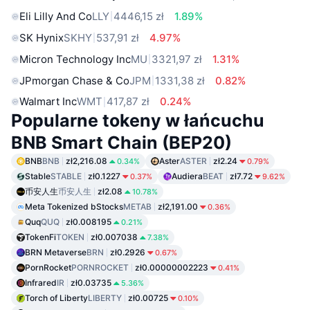
Eli Lilly And Co
LLY
4446,15 zł
1.89%
SK Hynix
SKHY
537,91 zł
4.97%
Micron Technology Inc
MU
3321,97 zł
1.31%
JPmorgan Chase & Co
JPM
1331,38 zł
0.82%
Walmart Inc
WMT
417,87 zł
0.24%
Popularne tokeny w łańcuchu
BNB Smart Chain (BEP20)
BNB
BNB
zł2,216.08
Aster
ASTER
zł2.24
0.34%
0.79%
Stable
STABLE
zł0.1227
Audiera
BEAT
zł7.72
0.37%
9.62%
币安人生
币安人生
zł2.08
10.78%
Meta Tokenized bStocks
METAB
zł2,191.00
0.36%
Quq
QUQ
zł0.008195
0.21%
TokenFi
TOKEN
zł0.007038
7.38%
BRN Metaverse
BRN
zł0.2926
0.67%
PornRocket
PORNROCKET
zł0.00000002223
0.41%
Infrared
IR
zł0.03735
5.36%
Torch of Liberty
LIBERTY
zł0.00725
0.10%