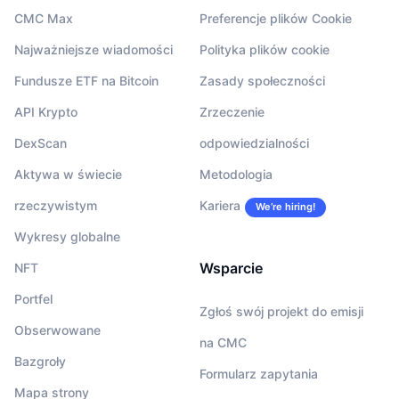
CMC Max
Preferencje plików Cookie
Najważniejsze wiadomości
Polityka plików cookie
Fundusze ETF na Bitcoin
Zasady społeczności
API Krypto
Zrzeczenie
DexScan
odpowiedzialności
Aktywa w świecie
Metodologia
rzeczywistym
Kariera
We’re hiring!
Wykresy globalne
Wsparcie
NFT
Portfel
Zgłoś swój projekt do emisji
Obserwowane
na CMC
Bazgroły
Formularz zapytania
Mapa strony