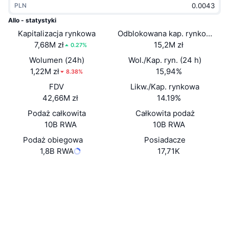
PLN
Popularne
Krypto ETF
Baza wiedzy
CMC MCP
Allo - statystyki
Kapitalizacja rynkowa
Nowy
Odblokowana kap. rynkowa
Fundusze ETF na Bitcoin
x402
Aktualności
7,68M zł
15,2M zł
0.27%
Krypto
Fundusze ETF na Eter
Wolumen (24h)
Wol./Kap. ryn. (24 h)
Academy
1,22M zł
15,94%
8.38%
Polityka
FDV
Likw./Kap. rynkowa
Analiza techniczna
Badania
42,66M zł
14.19%
Sporty
Podaż całkowita
Całkowita podaż
RSI
Filmy
10B RWA
10B RWA
Finanse
MACD
Podaż obiegowa
Posiadacze
Słowniczek
1,8B RWA
17,71K
Technologia
Website
Whitepaper
Instrumenty pochodne
Kampanie
Strona internetowa
NFT
Przegląd
Airdropy
Media społ.
Ogólne statystyki NFT
Likwidacje
Nagrody w postaci diamentów
Kontrakty
0x9C8B...C6586E