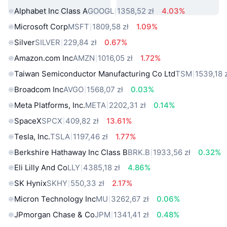
Alphabet Inc Class A
GOOGL
1358,52 zł
4.03%
Microsoft Corp
MSFT
1809,58 zł
1.09%
Silver
SILVER
229,84 zł
0.67%
Amazon.com Inc
AMZN
1016,05 zł
1.72%
Taiwan Semiconductor Manufacturing Co Ltd
TSM
1539,18 
Broadcom Inc
AVGO
1568,07 zł
0.03%
Meta Platforms, Inc.
META
2202,31 zł
0.14%
SpaceX
SPCX
409,82 zł
13.61%
Tesla, Inc.
TSLA
1197,46 zł
1.77%
Berkshire Hathaway Inc Class B
BRK.B
1933,56 zł
0.32%
Eli Lilly And Co
LLY
4385,18 zł
4.86%
SK Hynix
SKHY
550,33 zł
2.17%
Micron Technology Inc
MU
3262,67 zł
0.06%
JPmorgan Chase & Co
JPM
1341,41 zł
0.48%