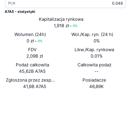
PLN
Popularne
Krypto ETF
Baza wiedzy
CMC MCP
A7A5 - statystyki
Nowy
Kapitalizacja rynkowa
Fundusze ETF na Bitcoin
x402
Aktualności
1,91B zł
0%
Krypto
Fundusze ETF na Eter
Wolumen (24h)
Wol./Kap. ryn. (24 h)
Academy
0 zł
0%
0%
Polityka
FDV
Likw./Kap. rynkowa
Analiza techniczna
Badania
2,09B zł
0.01%
Sporty
Podaż całkowita
Całkowita podaż
RSI
Filmy
45,62B A7A5
--
Finanse
MACD
Zgłoszona przez zespół podaż w obiegu
Posiadacze
Słowniczek
41,6B A7A5
46,89K
Technologia
Strona internetowa
Website
Whitepaper
Instrumenty pochodne
Kampanie
NFT
Media społ.
Przegląd
Airdropy
Ogólne statystyki NFT
0x6fA0...AB0fc9
Kontrakty
Likwidacje
Nagrody w postaci diamentów