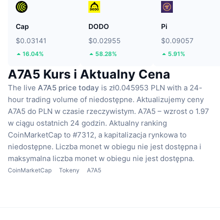
Cap
DODO
Pi
$0.03141
$0.02955
$0.09057
16.04%
58.28%
5.91%
A7A5 Kurs i Aktualny Cena
The live
A7A5 price today
is zł0.045953 PLN with a 24-
hour trading volume of niedostępne.
Aktualizujemy ceny
A7A5 do PLN w czasie rzeczywistym.
A7A5 – wzrost o 1.97
w ciągu ostatnich 24 godzin.
Aktualny ranking
CoinMarketCap to #7312, a kapitalizacja rynkowa to
niedostępne.
Liczba monet w obiegu nie jest dostępna
i
maksymalna liczba monet w obiegu nie jest dostępna.
CoinMarketCap
Tokeny
A7A5