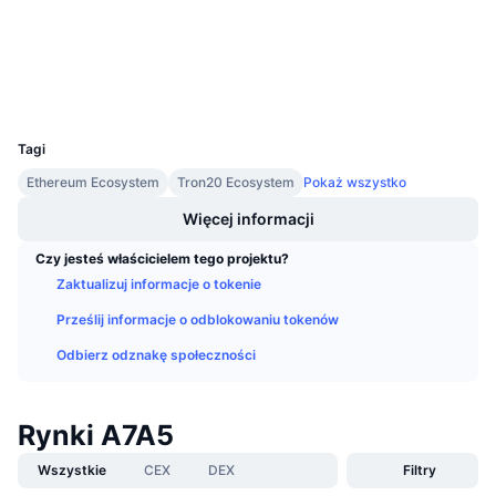
Nadchodzące wyprzedaże
etherscan.io
Stopy finansowania
Ucz się i zarabiaj
Explorer
Wallets
Kalendarze
UCID
36549
Tagi
Kalendarz ICO
Ethereum Ecosystem
Tron20 Ecosystem
Pokaż wszystko
Kalendarz wydarzeń
Więcej informacji
Czy jesteś właścicielem tego projektu?
Zaktualizuj informacje o tokenie
Prześlij informacje o odblokowaniu tokenów
Odbierz odznakę społeczności
Rynki A7A5
Wszystkie
CEX
DEX
Filtry