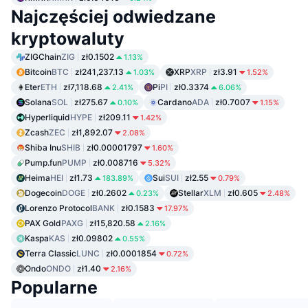
Najczęściej odwiedzane
kryptowaluty
ZIGChain
ZIG
zł0.1502
1.13%
Bitcoin
BTC
zł241,237.13
XRP
XRP
zł3.91
1.03%
1.52%
Eter
ETH
zł7,118.68
Pi
PI
zł0.3374
2.41%
6.06%
Solana
SOL
zł275.67
Cardano
ADA
zł0.7007
0.10%
1.15%
Hyperliquid
HYPE
zł209.11
1.42%
Zcash
ZEC
zł1,892.07
2.08%
Shiba Inu
SHIB
zł0.00001797
1.60%
Pump.fun
PUMP
zł0.008716
5.32%
Heima
HEI
zł1.73
Sui
SUI
zł2.55
183.89%
0.79%
Dogecoin
DOGE
zł0.2602
Stellar
XLM
zł0.605
0.23%
2.48%
Lorenzo Protocol
BANK
zł0.1583
17.97%
PAX Gold
PAXG
zł15,820.58
2.16%
Kaspa
KAS
zł0.09802
0.55%
Terra Classic
LUNC
zł0.0001854
0.72%
Ondo
ONDO
zł1.40
2.16%
Popularne