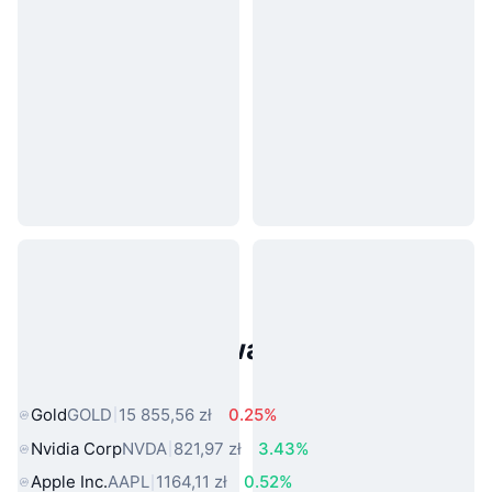
Popularne aktywa ze świata
rzeczywistego
Gold
GOLD
15 855,56 zł
0.25%
Nvidia Corp
NVDA
821,97 zł
3.43%
Apple Inc.
AAPL
1164,11 zł
0.52%