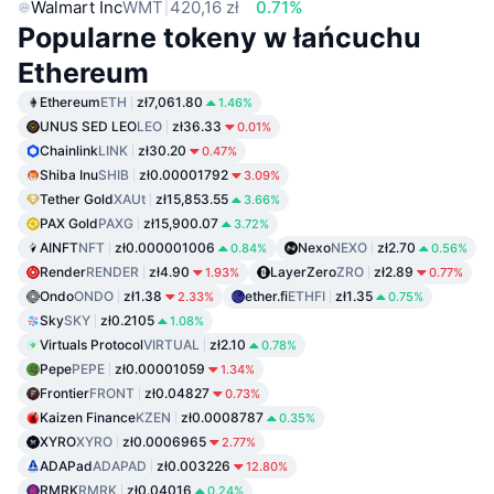
Walmart Inc
WMT
420,16 zł
0.71%
Popularne tokeny w łańcuchu
Ethereum
Ethereum
ETH
zł7,061.80
1.46%
UNUS SED LEO
LEO
zł36.33
0.01%
Chainlink
LINK
zł30.20
0.47%
Shiba Inu
SHIB
zł0.00001792
3.09%
Tether Gold
XAUt
zł15,853.55
3.66%
PAX Gold
PAXG
zł15,900.07
3.72%
AINFT
NFT
zł0.000001006
Nexo
NEXO
zł2.70
0.84%
0.56%
Render
RENDER
zł4.90
LayerZero
ZRO
zł2.89
1.93%
0.77%
Ondo
ONDO
zł1.38
ether.fi
ETHFI
zł1.35
2.33%
0.75%
Sky
SKY
zł0.2105
1.08%
Virtuals Protocol
VIRTUAL
zł2.10
0.78%
Pepe
PEPE
zł0.00001059
1.34%
Frontier
FRONT
zł0.04827
0.73%
Kaizen Finance
KZEN
zł0.0008787
0.35%
XYRO
XYRO
zł0.0006965
2.77%
ADAPad
ADAPAD
zł0.003226
12.80%
RMRK
RMRK
zł0.04016
0.24%