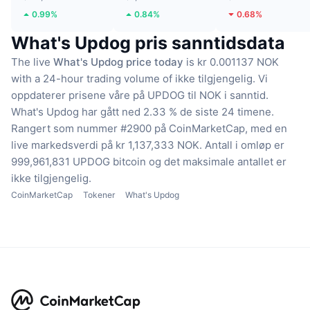
0.99%
0.84%
0.68%
What's Updog pris sanntidsdata
The live
What's Updog price today
is kr 0.001137 NOK
with a 24-hour trading volume of ikke tilgjengelig.
Vi
oppdaterer prisene våre på UPDOG til NOK i sanntid.
What's Updog har gått ned 2.33 % de siste 24 timene.
Rangert som nummer #2900 på CoinMarketCap, med en
live markedsverdi på kr 1,137,333 NOK.
Antall i omløp er
999,961,831 UPDOG bitcoin
og det maksimale antallet er
ikke tilgjengelig.
CoinMarketCap
Tokener
What's Updog