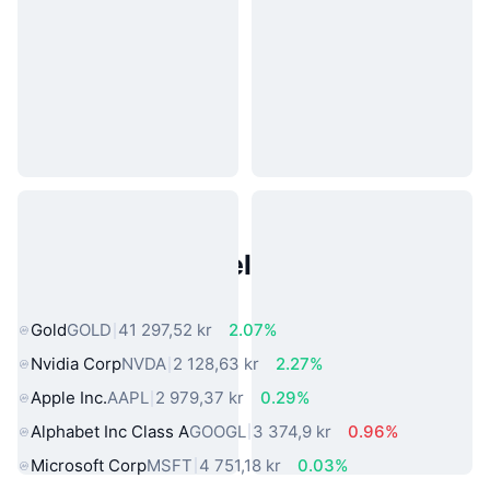
Populære eiendeler fra den
virkelige verden
Gold
GOLD
41 297,52 kr
2.07%
Nvidia Corp
NVDA
2 128,63 kr
2.27%
Apple Inc.
AAPL
2 979,37 kr
0.29%
Alphabet Inc Class A
GOOGL
3 374,9 kr
0.96%
Microsoft Corp
MSFT
4 751,18 kr
0.03%