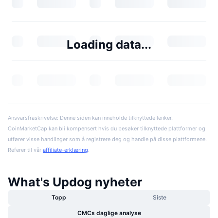
Loading data...
Ansvarsfraskrivelse: Denne siden kan inneholde tilknyttede lenker.
CoinMarketCap kan bli kompensert hvis du besøker tilknyttede plattformer og
utfører visse handlinger som å registrere deg og handle på disse plattformene.
Referer til vår
affiliate-erklæring
.
What's Updog nyheter
Topp
Siste
CMCs daglige analyse