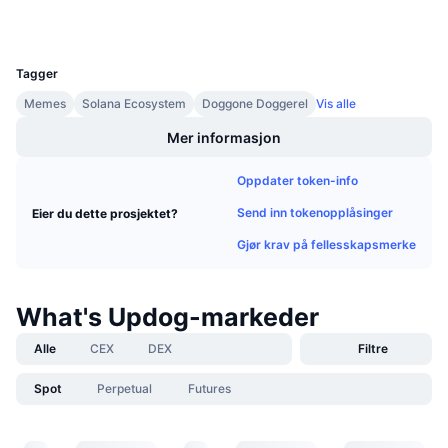
Kommende salg
Finansieringsrenter
Lær og tjen
UCID
29672
Tagger
Kalendere
Memes
Solana Ecosystem
Doggone Doggerel
Vis alle
Mer informasjon
ICO-kalender
Oppdater token-info
Hendelseskalender
Send inn tokenopplåsinger
Eier du dette prosjektet?
Gjør krav på fellesskapsmerke
What's Updog-markeder
Alle
CEX
DEX
Filtre
Spot
Perpetual
Futures