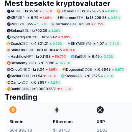
Mest besøkte kryptovalutaer
ADI
ADI
kr65.50
Bitcoin
BTC
kr617,287.96
0.36%
0.66%
XRP
XRP
kr9.79
Ethereum
ETH
kr18,209.58
1.05%
0.51%
Pi
PI
kr0.855
Cardano
ADA
kr1.90
1.52%
0.75%
Solana
SOL
kr702.39
1.30%
Hyperliquid
HYPE
kr515.42
3.09%
Zcash
ZEC
kr4,831.21
SKYAI
SKYAI
kr1.07
0.39%
12.34%
Shiba Inu
SHIB
kr0.00004415
0.74%
Hashflow
HFT
kr0.1188
Sui
SUI
kr6.45
59.79%
0.30%
Biconomy
BICO
kr0.5086
34.75%
Ondo
ONDO
kr3.34
Dogecoin
DOGE
kr0.6648
1.95%
0.67%
Stellar
XLM
kr1.54
Kaspa
KAS
kr0.2525
0.43%
2.79%
Canton
CC
kr0.8697
1.24%
Bonk
BONK
kr0.00002381
11.33%
Trending
Bitcoin
Ethereum
XRP
$64,893.18
$1,914.31
$1.03