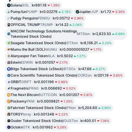
Solana
SOL
kr691.18
1.39%
Pump.fun
PUMP
kr0.02279
Jupiter
JUP
kr1.72
2.76%
3.30%
Pudgy Penguins
PENGU
kr0.05712
2.96%
OFFICIAL TRUMP
TRUMP
kr14.22
2.08%
MACOM Technology Solutions Holdings
MTSIon
kr2,823.53
6.99%
Tokenized Stock (Ondo)
Seagate Tokenized Stock (Ondo)
STXon
kr8,156.21
3.24%
Mumu the Bull (SOL)
MUMU
kr0.0000005027
1.71%
Alanyaspor Fan Token
ALA
kr0.5032
1.27%
Edwin
EDWIN
kr0.001057
2.17%
Bitgo Tokenised Stock (xStock)
BTGOx
kr47.66
0.27%
Core Scientific Tokenized Stock (Ondo)
CORZon
kr201.19
3.65%
ORBIT
GRIFT
kr0.001196
2.86%
Fragmetric
FRAG
kr0.006692
0.52%
The Next Bitcoin
BUTTCOIN
kr0.001207
2.61%
Pockemy
PKM
kr0.0009821
1.20%
Fabrinet Tokenized Stock (Ondo)
FNon
kr5,204.60
3.90%
TORSY
torsy
kr0.001348
2.22%
Ouster Tokenized Stock (Ondo)
OUSTon
kr400.01
7.36%
Octokn
OTK
kr0.001962
3.28%