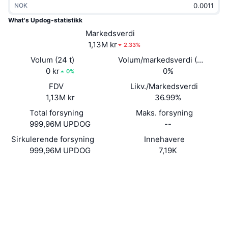
NOK
Trending
Krypto-ETF-er
Opplæring
CMC MCP
What's Updog-statistikk
Nytt
Markedsverdi
Bitcoin ETF-er
x402
Nyheter
1,13M kr
2.33%
Krypto
Ethereum ETF-er
Volum (24 t)
Volum/markedsverdi (24 timer
Akademi
0 kr
0%
0%
Politikk
FDV
Likv./Markedsverdi
Teknisk analyse
Forskning
1,13M kr
36.99%
Idrett
Total forsyning
Maks. forsyning
RSI
Videoer
999,96M UPDOG
--
Finans
MACD
Sirkulerende forsyning
Innehavere
Ordbok
999,96M UPDOG
7,19K
Teknologi
Nettsted
Website
Derivater
Kampanjer
Sosiale medier
NFT
Oversikt
Kontrakter
HJ39rR...3Suuku
Airdrops
Utforskere
solscan.io
Samlet NFT-statistikk
Likvidasjoner
Diamantbelønninger
Wallets