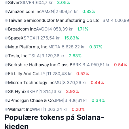
Silver
SILVER
604,7 kr
3.05%
Amazon.com Inc
AMZN
2 609,51 kr
0.82%
Taiwan Semiconductor Manufacturing Co Ltd
TSM
4 000,99
Broadcom Inc
AVGO
4 058,39 kr
1.71%
SpaceX
SPCX
1 275,54 kr
15.83%
Meta Platforms, Inc.
META
5 628,22 kr
0.37%
Tesla, Inc.
TSLA
3 129,36 kr
2.83%
Berkshire Hathaway Inc Class B
BRK.B
4 959,51 kr
0.54%
Eli Lilly And Co
LLY
11 280,48 kr
0.52%
Micron Technology Inc
MU
8 370,29 kr
0.44%
SK Hynix
SKHY
1 314,13 kr
3.92%
JPmorgan Chase & Co
JPM
3 406,61 kr
0.34%
Walmart Inc
WMT
1 063,24 kr
0.20%
Populære tokens på Solana-
kjeden