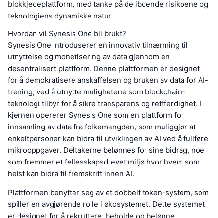
blokkjedeplattform, med tanke på de iboende risikoene og
teknologiens dynamiske natur.
Hvordan vil Synesis One bli brukt?
Synesis One introduserer en innovativ tilnærming til
utnyttelse og monetisering av data gjennom en
desentralisert plattform. Denne plattformen er designet
for å demokratisere anskaffelsen og bruken av data for AI-
trening, ved å utnytte mulighetene som blockchain-
teknologi tilbyr for å sikre transparens og rettferdighet. I
kjernen opererer Synesis One som en plattform for
innsamling av data fra folkemengden, som muliggjør at
enkeltpersoner kan bidra til utviklingen av AI ved å fullføre
mikrooppgaver. Deltakerne belønnes for sine bidrag, noe
som fremmer et fellesskapsdrevet miljø hvor hvem som
helst kan bidra til fremskritt innen AI.
Plattformen benytter seg av et dobbelt token-system, som
spiller en avgjørende rolle i økosystemet. Dette systemet
er designet for å rekruttere, beholde og belønne