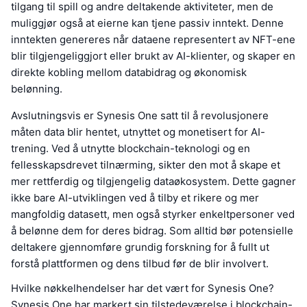
tilgang til spill og andre deltakende aktiviteter, men de
muliggjør også at eierne kan tjene passiv inntekt. Denne
inntekten genereres når dataene representert av NFT-ene
blir tilgjengeliggjort eller brukt av AI-klienter, og skaper en
direkte kobling mellom databidrag og økonomisk
belønning.
Avslutningsvis er Synesis One satt til å revolusjonere
måten data blir hentet, utnyttet og monetisert for AI-
trening. Ved å utnytte blockchain-teknologi og en
fellesskapsdrevet tilnærming, sikter den mot å skape et
mer rettferdig og tilgjengelig dataøkosystem. Dette gagner
ikke bare AI-utviklingen ved å tilby et rikere og mer
mangfoldig datasett, men også styrker enkeltpersoner ved
å belønne dem for deres bidrag. Som alltid bør potensielle
deltakere gjennomføre grundig forskning for å fullt ut
forstå plattformen og dens tilbud før de blir involvert.
Hvilke nøkkelhendelser har det vært for Synesis One?
Synesis One har markert sin tilstedeværelse i blockchain-