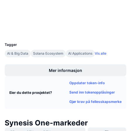
solscan.io
Kommende salg
Utforskere
Finansieringsrenter
Lær og tjen
Wallets
Kalendere
UCID
17231
ICO-kalender
Tagger
AI & Big Data
Solana Ecosystem
AI Applications
Vis alle
Hendelseskalender
Boost
Mer informasjon
Oppdater token-info
Send inn tokenopplåsinger
Eier du dette prosjektet?
Gjør krav på fellesskapsmerke
Synesis One-markeder