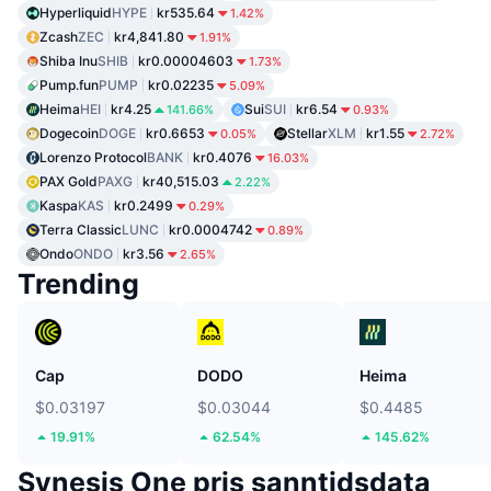
Hyperliquid
HYPE
kr535.64
1.42%
Zcash
ZEC
kr4,841.80
1.91%
Shiba Inu
SHIB
kr0.00004603
1.73%
Pump.fun
PUMP
kr0.02235
5.09%
Heima
HEI
kr4.25
Sui
SUI
kr6.54
141.66%
0.93%
Dogecoin
DOGE
kr0.6653
Stellar
XLM
kr1.55
0.05%
2.72%
Lorenzo Protocol
BANK
kr0.4076
16.03%
PAX Gold
PAXG
kr40,515.03
2.22%
Kaspa
KAS
kr0.2499
0.29%
Terra Classic
LUNC
kr0.0004742
0.89%
Ondo
ONDO
kr3.56
2.65%
Trending
Cap
DODO
Heima
$0.03197
$0.03044
$0.4485
19.91%
62.54%
145.62%
Synesis One pris sanntidsdata