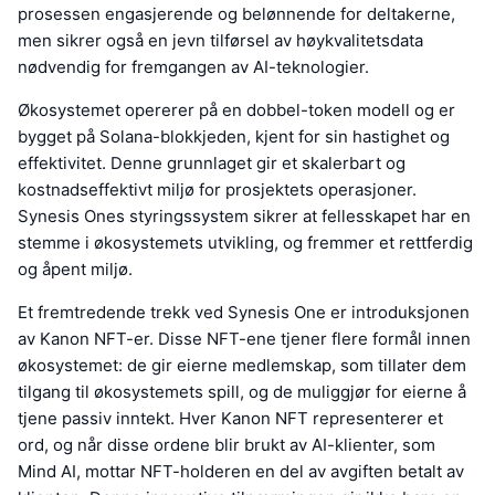
prosessen engasjerende og belønnende for deltakerne,
men sikrer også en jevn tilførsel av høykvalitetsdata
nødvendig for fremgangen av AI-teknologier.
Økosystemet opererer på en dobbel-token modell og er
bygget på Solana-blokkjeden, kjent for sin hastighet og
effektivitet. Denne grunnlaget gir et skalerbart og
kostnadseffektivt miljø for prosjektets operasjoner.
Synesis Ones styringssystem sikrer at fellesskapet har en
stemme i økosystemets utvikling, og fremmer et rettferdig
og åpent miljø.
Et fremtredende trekk ved Synesis One er introduksjonen
av Kanon NFT-er. Disse NFT-ene tjener flere formål innen
økosystemet: de gir eierne medlemskap, som tillater dem
tilgang til økosystemets spill, og de muliggjør for eierne å
tjene passiv inntekt. Hver Kanon NFT representerer et
ord, og når disse ordene blir brukt av AI-klienter, som
Mind AI, mottar NFT-holderen en del av avgiften betalt av