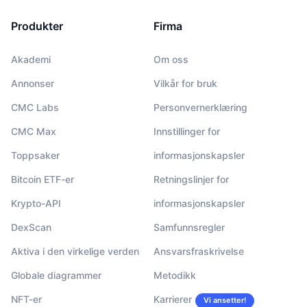
Produkter
Firma
Akademi
Om oss
Annonser
Vilkår for bruk
CMC Labs
Personvernerklæring
CMC Max
Innstillinger for
Toppsaker
informasjonskapsler
Bitcoin ETF-er
Retningslinjer for
Krypto-API
informasjonskapsler
DexScan
Samfunnsregler
Aktiva i den virkelige verden
Ansvarsfraskrivelse
Globale diagrammer
Metodikk
NFT-er
Karrierer
Vi ansetter!