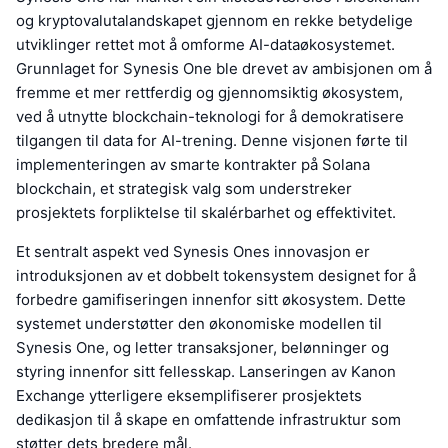
og kryptovalutalandskapet gjennom en rekke betydelige
utviklinger rettet mot å omforme AI-dataøkosystemet.
Grunnlaget for Synesis One ble drevet av ambisjonen om å
fremme et mer rettferdig og gjennomsiktig økosystem,
ved å utnytte blockchain-teknologi for å demokratisere
tilgangen til data for AI-trening. Denne visjonen førte til
implementeringen av smarte kontrakter på Solana
blockchain, et strategisk valg som understreker
prosjektets forpliktelse til skalérbarhet og effektivitet.
Et sentralt aspekt ved Synesis Ones innovasjon er
introduksjonen av et dobbelt tokensystem designet for å
forbedre gamifiseringen innenfor sitt økosystem. Dette
systemet understøtter den økonomiske modellen til
Synesis One, og letter transaksjoner, belønninger og
styring innenfor sitt fellesskap. Lanseringen av Kanon
Exchange ytterligere eksemplifiserer prosjektets
dedikasjon til å skape en omfattende infrastruktur som
støtter dets bredere mål.