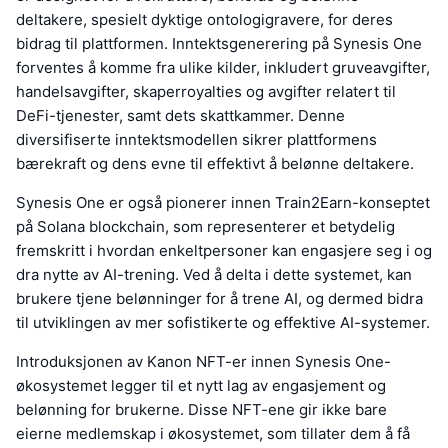
deltakere, spesielt dyktige ontologigravere, for deres
bidrag til plattformen. Inntektsgenerering på Synesis One
forventes å komme fra ulike kilder, inkludert gruveavgifter,
handelsavgifter, skaperroyalties og avgifter relatert til
DeFi-tjenester, samt dets skattkammer. Denne
diversifiserte inntektsmodellen sikrer plattformens
bærekraft og dens evne til effektivt å belønne deltakere.
Synesis One er også pionerer innen Train2Earn-konseptet
på Solana blockchain, som representerer et betydelig
fremskritt i hvordan enkeltpersoner kan engasjere seg i og
dra nytte av AI-trening. Ved å delta i dette systemet, kan
brukere tjene belønninger for å trene AI, og dermed bidra
til utviklingen av mer sofistikerte og effektive AI-systemer.
Introduksjonen av Kanon NFT-er innen Synesis One-
økosystemet legger til et nytt lag av engasjement og
belønning for brukerne. Disse NFT-ene gir ikke bare
eierne medlemskap i økosystemet, som tillater dem å få