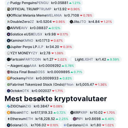
Pudgy Penguins
PENGU
kr0.05881
1.21%
OFFICIAL TRUMP
TRUMP
kr13.92
0.90%
Official Melania Meme
MELANIA
kr0.7108
0.78%
DoubleZero
2Z
kr0.5204
Jito
JTO
kr4.84
0.95%
1.21%
AIVIVE
AVV
kr0.08837
0.12%
Solstice eUSX
EUSX
kr9.98
0.17%
Kamino
KMNO
kr0.1713
0.67%
Jupiter Perps LP
JLP
kr34.20
0.31%
YZY MONEY
YZY
kr2.78
1.06%
Fartcoin
FARTCOIN
kr1.27
Light
LIGHT
kr1.42
2.02%
9.59%
Aiagent.app
AAA
kr0.0009292
0.78%
Ibiza Final Boss
BOSS
kr0.0009895
0.71%
Pockemy
PKM
kr0.0009933
0.83%
Fabrinet Tokenized Stock (Ondo)
FNon
kr5,005.47
1.36%
Octokn
OTK
kr0.002027
1.71%
Mest besøkte kryptovalutaer
ZIGChain
ZIG
kr0.3847
0.08%
Bitcoin
BTC
kr617,519.33
XRP
XRP
kr10.02
0.72%
1.70%
Ethereum
ETH
kr18,228.52
Pi
PI
kr0.8698
2.25%
6.40%
Solana
SOL
kr706.02
Cardano
ADA
kr1.80
0.10%
1.02%