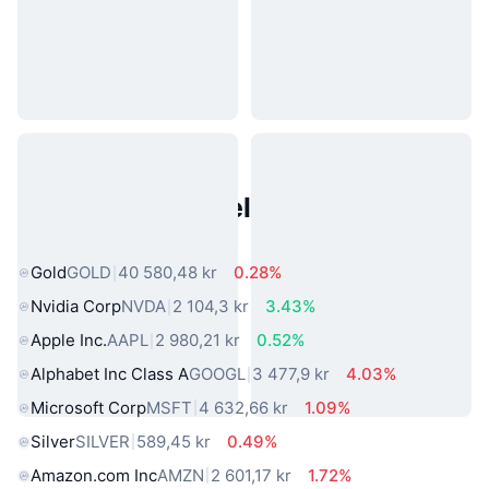
Populære eiendeler fra den
virkelige verden
Gold
GOLD
40 580,48 kr
0.28%
Nvidia Corp
NVDA
2 104,3 kr
3.43%
Apple Inc.
AAPL
2 980,21 kr
0.52%
Alphabet Inc Class A
GOOGL
3 477,9 kr
4.03%
Microsoft Corp
MSFT
4 632,66 kr
1.09%
Silver
SILVER
589,45 kr
0.49%
Amazon.com Inc
AMZN
2 601,17 kr
1.72%