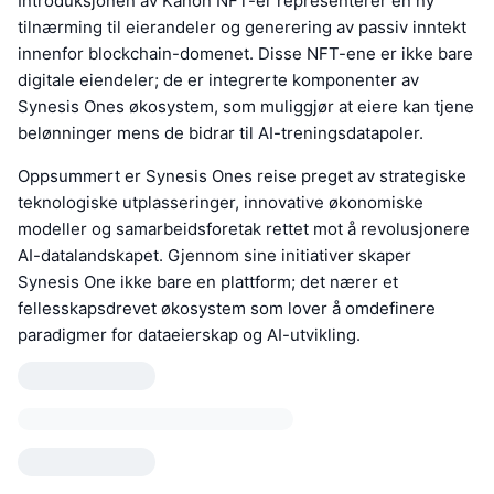
Introduksjonen av Kanon NFT-er representerer en ny
tilnærming til eierandeler og generering av passiv inntekt
innenfor blockchain-domenet. Disse NFT-ene er ikke bare
digitale eiendeler; de er integrerte komponenter av
Synesis Ones økosystem, som muliggjør at eiere kan tjene
belønninger mens de bidrar til AI-treningsdatapoler.
Oppsummert er Synesis Ones reise preget av strategiske
teknologiske utplasseringer, innovative økonomiske
modeller og samarbeidsforetak rettet mot å revolusjonere
AI-datalandskapet. Gjennom sine initiativer skaper
Synesis One ikke bare en plattform; det nærer et
fellesskapsdrevet økosystem som lover å omdefinere
paradigmer for dataeierskap og AI-utvikling.