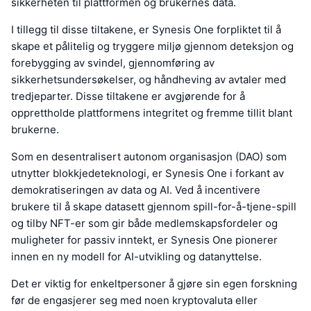
sikkerheten til plattformen og brukernes data.
I tillegg til disse tiltakene, er Synesis One forpliktet til å
skape et pålitelig og tryggere miljø gjennom deteksjon og
forebygging av svindel, gjennomføring av
sikkerhetsundersøkelser, og håndheving av avtaler med
tredjeparter. Disse tiltakene er avgjørende for å
opprettholde plattformens integritet og fremme tillit blant
brukerne.
Som en desentralisert autonom organisasjon (DAO) som
utnytter blokkjedeteknologi, er Synesis One i forkant av
demokratiseringen av data og AI. Ved å incentivere
brukere til å skape datasett gjennom spill-for-å-tjene-spill
og tilby NFT-er som gir både medlemskapsfordeler og
muligheter for passiv inntekt, er Synesis One pionerer
innen en ny modell for AI-utvikling og datanyttelse.
Det er viktig for enkeltpersoner å gjøre sin egen forskning
før de engasjerer seg med noen kryptovaluta eller