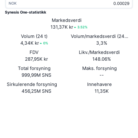
NOK
Trending
Krypto-ETF-er
Opplæring
CMC MCP
Synesis One-statistikk
Nytt
Markedsverdi
Bitcoin ETF-er
x402
Nyheter
131,37K kr
3.52%
Krypto
Ethereum ETF-er
Volum (24 t)
Volum/markedsverdi (24 timer
Akademi
4,34K kr
3,3%
0%
Politikk
FDV
Likv./Markedsverdi
Teknisk analyse
Forskning
287,95K kr
148.06%
Idrett
Total forsyning
Maks. forsyning
RSI
Videoer
999,99M SNS
--
Finans
MACD
Sirkulerende forsyning
Innehavere
Ordbok
456,25M SNS
11,35K
Teknologi
Nettsted
Website
Whitepaper
Derivater
Kampanjer
NFT
Sosiale medier
Oversikt
Airdrops
Kontrakter
SNSNkV...CDvdMd
Samlet NFT-statistikk
2.8
Likvidasjoner
Diamantbelønninger
Vurdering (CertiK)