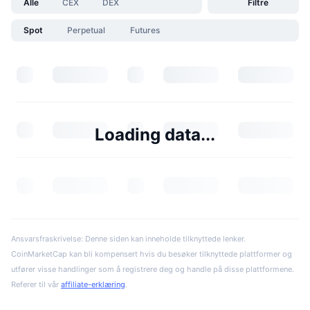
Alle
CEX
DEX
Filtre
Spot
Perpetual
Futures
Loading data...
Ansvarsfraskrivelse: Denne siden kan inneholde tilknyttede lenker.
CoinMarketCap kan bli kompensert hvis du besøker tilknyttede plattformer og
utfører visse handlinger som å registrere deg og handle på disse plattformene.
Referer til vår
affiliate-erklæring
.