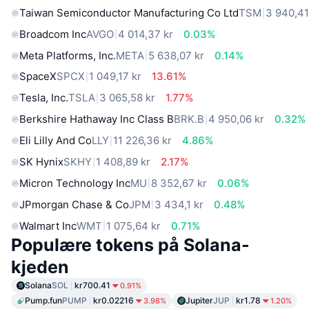
Taiwan Semiconductor Manufacturing Co Ltd
TSM
3 940,41
Broadcom Inc
AVGO
4 014,37 kr
0.03%
Meta Platforms, Inc.
META
5 638,07 kr
0.14%
SpaceX
SPCX
1 049,17 kr
13.61%
Tesla, Inc.
TSLA
3 065,58 kr
1.77%
Berkshire Hathaway Inc Class B
BRK.B
4 950,06 kr
0.32%
Eli Lilly And Co
LLY
11 226,36 kr
4.86%
SK Hynix
SKHY
1 408,89 kr
2.17%
Micron Technology Inc
MU
8 352,67 kr
0.06%
JPmorgan Chase & Co
JPM
3 434,1 kr
0.48%
Walmart Inc
WMT
1 075,64 kr
0.71%
Populære tokens på Solana-
kjeden
Solana
SOL
kr700.41
0.91%
Pump.fun
PUMP
kr0.02216
Jupiter
JUP
kr1.78
3.98%
1.20%