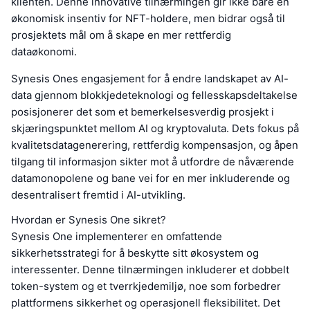
klienten. Denne innovative tilnærmingen gir ikke bare en
økonomisk insentiv for NFT-holdere, men bidrar også til
prosjektets mål om å skape en mer rettferdig
dataøkonomi.
Synesis Ones engasjement for å endre landskapet av AI-
data gjennom blokkjedeteknologi og fellesskapsdeltakelse
posisjonerer det som et bemerkelsesverdig prosjekt i
skjæringspunktet mellom AI og kryptovaluta. Dets fokus på
kvalitetsdatagenerering, rettferdig kompensasjon, og åpen
tilgang til informasjon sikter mot å utfordre de nåværende
datamonopolene og bane vei for en mer inkluderende og
desentralisert fremtid i AI-utvikling.
Hvordan er Synesis One sikret?
Synesis One implementerer en omfattende
sikkerhetsstrategi for å beskytte sitt økosystem og
interessenter. Denne tilnærmingen inkluderer et dobbelt
token-system og et tverrkjedemiljø, noe som forbedrer
plattformens sikkerhet og operasjonell fleksibilitet. Det