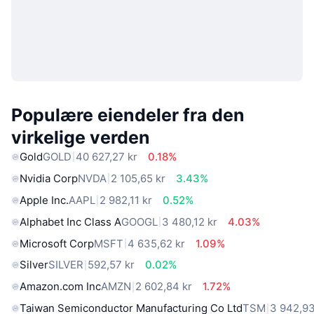
Populære eiendeler fra den
virkelige verden
Gold
GOLD
40 627,27 kr
0.18%
Nvidia Corp
NVDA
2 105,65 kr
3.43%
Apple Inc.
AAPL
2 982,11 kr
0.52%
Alphabet Inc Class A
GOOGL
3 480,12 kr
4.03%
Microsoft Corp
MSFT
4 635,62 kr
1.09%
Silver
SILVER
592,57 kr
0.02%
Amazon.com Inc
AMZN
2 602,84 kr
1.72%
Taiwan Semiconductor Manufacturing Co Ltd
TSM
3 942,93