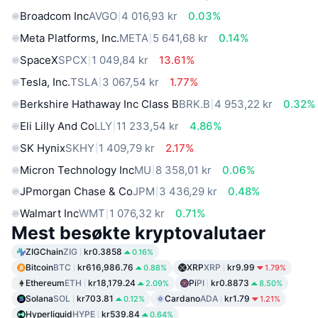
Broadcom Inc
AVGO
4 016,93 kr
0.03%
Meta Platforms, Inc.
META
5 641,68 kr
0.14%
SpaceX
SPCX
1 049,84 kr
13.61%
Tesla, Inc.
TSLA
3 067,54 kr
1.77%
Berkshire Hathaway Inc Class B
BRK.B
4 953,22 kr
0.32%
Eli Lilly And Co
LLY
11 233,54 kr
4.86%
SK Hynix
SKHY
1 409,79 kr
2.17%
Micron Technology Inc
MU
8 358,01 kr
0.06%
JPmorgan Chase & Co
JPM
3 436,29 kr
0.48%
Walmart Inc
WMT
1 076,32 kr
0.71%
Mest besøkte kryptovalutaer
ZIGChain
ZIG
kr0.3858
0.16%
Bitcoin
BTC
kr616,986.76
XRP
XRP
kr9.99
0.88%
1.79%
Ethereum
ETH
kr18,179.24
Pi
PI
kr0.8873
2.09%
8.50%
Solana
SOL
kr703.81
Cardano
ADA
kr1.79
0.12%
1.21%
Hyperliquid
HYPE
kr539.84
0.64%