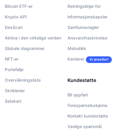
Bitcoin ETF-er
Retningslinjer for
Krypto-API
informasjonskapsler
DexScan
Samfunnsregler
Aktiva i den virkelige verden
Ansvarsfraskrivelse
Globale diagrammer
Metodikk
NFT-er
Karrierer
Vi ansetter!
Portefølje
Kundestøtte
Overvåkningsliste
Skriblerier
Bli oppført
Sidekart
Forespørselsskjema
Kontakt kundestøtte
Vanlige spørsmål