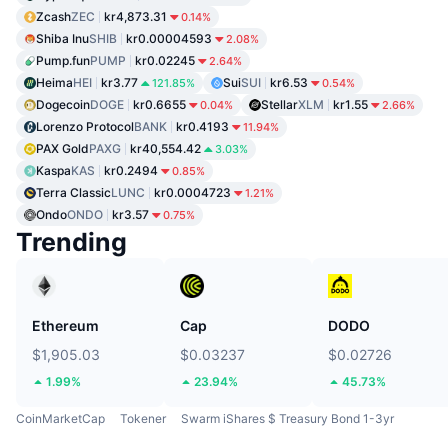
Zcash
ZEC
kr4,873.31
0.14%
Shiba Inu
SHIB
kr0.00004593
2.08%
Pump.fun
PUMP
kr0.02245
2.64%
Heima
HEI
kr3.77
Sui
SUI
kr6.53
121.85%
0.54%
Dogecoin
DOGE
kr0.6655
Stellar
XLM
kr1.55
0.04%
2.66%
Lorenzo Protocol
BANK
kr0.4193
11.94%
PAX Gold
PAXG
kr40,554.42
3.03%
Kaspa
KAS
kr0.2494
0.85%
Terra Classic
LUNC
kr0.0004723
1.21%
Ondo
ONDO
kr3.57
0.75%
Trending
Ethereum
Cap
DODO
$1,905.03
$0.03237
$0.02726
1.99%
23.94%
45.73%
CoinMarketCap
Tokener
Swarm iShares $ Treasury Bond 1-3yr