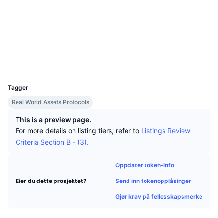
Topphandlere
Artikler
Innstrømning/utstrømning på børs
DEX API
Konverter
Nettsted
Website
Ledertavler
Spot
Sosiale medier
Sentiment
Bedrift
Nyhetsbrev
Kontrakter
Indikatorer
Trending
0x60f9...48d0f0
Derivater
Utforskere
polygonscan.com
Priser
CMC Launch
Kommende
Frykt og grådighetsindeks.
Wallets
UCID
28065
Ressurser
CMC Labs
Nylig lagt til
Altcoin-sesongindeks
Tagger
CMC Max
Real World Assets Protocols
Vinnere og tapere
Indikatorer for markedssykluser
Dokumentasjon
This is a preview page.
Toppsaker
Mest besøkt
Bitcoin-dominans
For more details on listing tiers, refer to
Listings Review
Vanlige spørsmål
Criteria Section B - (3).
Telegram-bot
Fellesskapssentiment
CoinMarketCap 20-indeksen
AI-integrasjoner
Oppdater token-info
Annonser
Blokkjederangering
CoinMarketCap 100-indeksen
Send inn tokenopplåsinger
Eier du dette prosjektet?
CMC Agent Hub
Gjør krav på fellesskapsmerke
Prediksjonsmarkeder
ETF-strømmer
Miniprogram på nettsteder
Markedsplass for ferdigheter