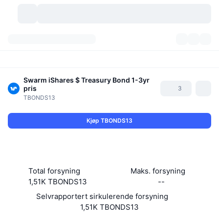
Kryptovaluta
Dashbord
Kryptovaluta
DexScan
Swarm iShares $ Treasury Bond 1-3yr
Markeder
Rangering
pris
3
TBONDS13
Signaler
Børser
Kategorier
New
Markedsoversikt
Kjøp TBONDS13
Populært
Samfunn
Historiske øyeblikksbilder
Spotmarked
Sentraliserte børser
Ny
Nyhetsstrøm
API
Tokenopplåsninger
Antall kryptovalutaer
Spot
Total forsyning
Maks. forsyning
Vinnere
Emner
Yields
Produkter
Bitcoin Kassebeholdninger
Derivater
API
1,51K TBONDS13
--
Selvrapportert sirkulerende forsyning
Meme-utforsker
Direktesendinger
Aktiva i den virkelige verden
BNB Kassebeholdninger
Produkter
Krypto-API
Desentraliserte børser
1,51K TBONDS13