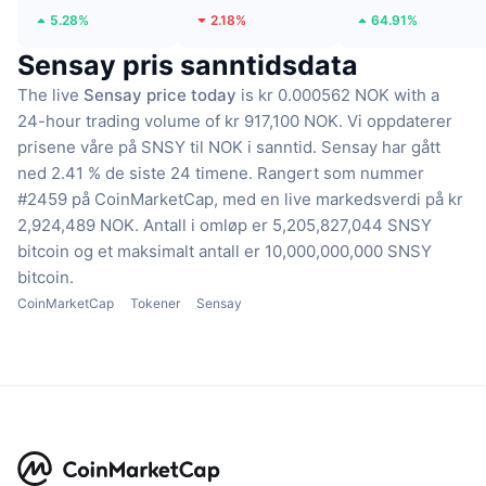
5.28%
2.18%
64.91%
Sensay pris sanntidsdata
The live
Sensay price today
is kr 0.000562 NOK with a
24-hour trading volume of kr 917,100 NOK.
Vi oppdaterer
prisene våre på SNSY til NOK i sanntid.
Sensay har gått
ned 2.41 % de siste 24 timene.
Rangert som nummer
#2459 på CoinMarketCap, med en live markedsverdi på kr
2,924,489 NOK.
Antall i omløp er 5,205,827,044 SNSY
bitcoin
og et maksimalt antall er 10,000,000,000 SNSY
bitcoin.
CoinMarketCap
Tokener
Sensay