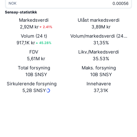
NOK
Trending
Krypto-ETF-er
Opplæring
CMC MCP
Sensay-statistikk
Markedsverdi
Nytt
Ulåst markedsverdi
Bitcoin ETF-er
x402
Nyheter
2,92M kr
3,89M kr
2.41%
Krypto
Ethereum ETF-er
Volum (24 t)
Volum/markedsverdi (24 timer
Akademi
917,1K kr
31,35%
45.28%
Politikk
FDV
Likv./Markedsverdi
Teknisk analyse
Forskning
5,61M kr
35.53%
Idrett
Total forsyning
Maks. forsyning
RSI
Videoer
10B SNSY
10B SNSY
Finans
MACD
Sirkulerende forsyning
Innehavere
Ordbok
5,2B SNSY
37,31K
Teknologi
Website
Whitepaper
Derivater
Kampanjer
Nettsted
NFT
Oversikt
Airdrops
Sosiale medier
Samlet NFT-statistikk
Likvidasjoner
Diamantbelønninger
0x82a6...d31e34