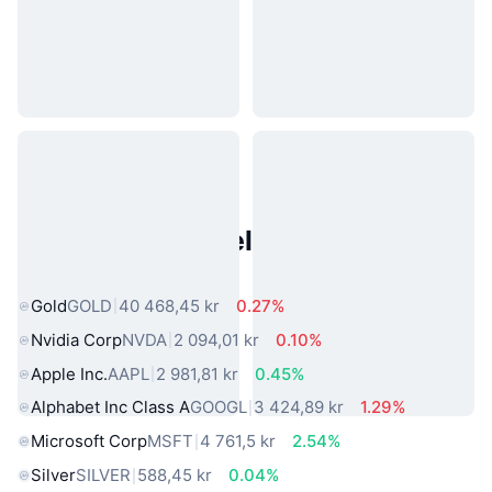
Populære eiendeler fra den
virkelige verden
Gold
GOLD
40 468,45 kr
0.27%
Nvidia Corp
NVDA
2 094,01 kr
0.10%
Apple Inc.
AAPL
2 981,81 kr
0.45%
Alphabet Inc Class A
GOOGL
3 424,89 kr
1.29%
Microsoft Corp
MSFT
4 761,5 kr
2.54%
Silver
SILVER
588,45 kr
0.04%