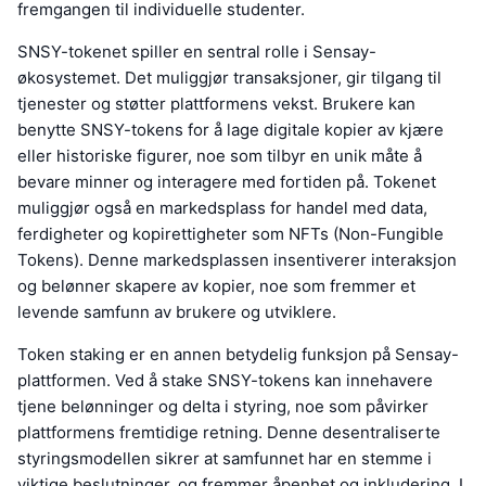
fremgangen til individuelle studenter.
SNSY-tokenet spiller en sentral rolle i Sensay-
økosystemet. Det muliggjør transaksjoner, gir tilgang til
tjenester og støtter plattformens vekst. Brukere kan
benytte SNSY-tokens for å lage digitale kopier av kjære
eller historiske figurer, noe som tilbyr en unik måte å
bevare minner og interagere med fortiden på. Tokenet
muliggjør også en markedsplass for handel med data,
ferdigheter og kopirettigheter som NFTs (Non-Fungible
Tokens). Denne markedsplassen insentiverer interaksjon
og belønner skapere av kopier, noe som fremmer et
levende samfunn av brukere og utviklere.
Token staking er en annen betydelig funksjon på Sensay-
plattformen. Ved å stake SNSY-tokens kan innehavere
tjene belønninger og delta i styring, noe som påvirker
plattformens fremtidige retning. Denne desentraliserte
styringsmodellen sikrer at samfunnet har en stemme i
viktige beslutninger, og fremmer åpenhet og inkludering. I