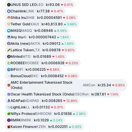
UNUS SED LEO
LEO
kr93.06
0.01%
Chainlink
LINK
kr77.38
0.47%
Shiba Inu
SHIB
kr0.00004591
3.08%
Tether Gold
XAUt
kr40,613.80
3.66%
MASQ
MASQ
kr0.08946
6.56%
Any Inu
AI
kr0.000007442
1.84%
Akita (new)
AKITA
kr0.09012
1.89%
Lattice Token
LTX
kr0.09878
0.62%
Minted
MTD
kr0.01689
1.45%
ROOBEE
ROOBEE
kr0.0006928
0.20%
BiFi
BIFI
kr0.006225
8.56%
BonusCloud
BXC
kr0.0008452
0.08%
AMC Entertainment Tokenized Stock
AMCon
kr25.34
0.95%
(Ondo)
Oscar Health Tokenized Stock (Ondo)
OSCRon
kr287.61
1.14%
ADAPad
ADAPAD
kr0.008265
12.80%
LightLink
LL
kr0.01132
0.37%
Niftyx Protocol
SHROOM
kr0.01856
2.86%
RMRK
RMRK
kr0.1029
0.24%
Kaizen Finance
KZEN
kr0.002251
0.35%