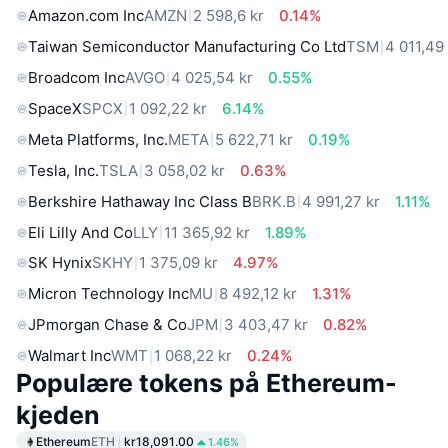
Amazon.com Inc
AMZN
2 598,6 kr
0.14%
Taiwan Semiconductor Manufacturing Co Ltd
TSM
4 011,49
Broadcom Inc
AVGO
4 025,54 kr
0.55%
SpaceX
SPCX
1 092,22 kr
6.14%
Meta Platforms, Inc.
META
5 622,71 kr
0.19%
Tesla, Inc.
TSLA
3 058,02 kr
0.63%
Berkshire Hathaway Inc Class B
BRK.B
4 991,27 kr
1.11%
Eli Lilly And Co
LLY
11 365,92 kr
1.89%
SK Hynix
SKHY
1 375,09 kr
4.97%
Micron Technology Inc
MU
8 492,12 kr
1.31%
JPmorgan Chase & Co
JPM
3 403,47 kr
0.82%
Walmart Inc
WMT
1 068,22 kr
0.24%
Populære tokens på Ethereum-
kjeden
Ethereum
ETH
kr18,091.00
1.46%