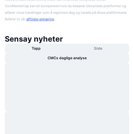
CoinMarketCap kan bli kompensert hvis du besøker tilknyttede plattformer og
utfører visse handlinger som å registrere deg og handle på disse plattformene.
Referer til vår
affiliate-erklæring
.
Sensay nyheter
Topp
Siste
CMCs daglige analyse