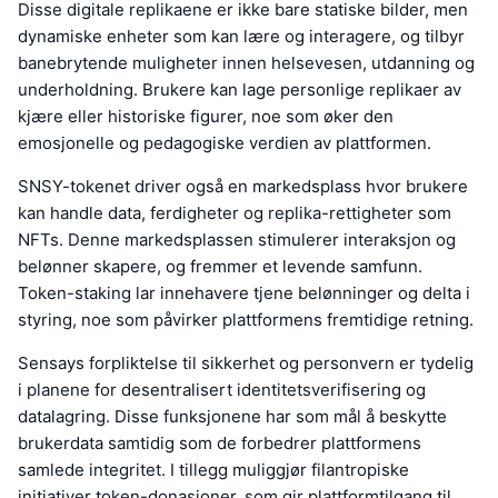
Disse digitale replikaene er ikke bare statiske bilder, men
dynamiske enheter som kan lære og interagere, og tilbyr
banebrytende muligheter innen helsevesen, utdanning og
underholdning. Brukere kan lage personlige replikaer av
kjære eller historiske figurer, noe som øker den
emosjonelle og pedagogiske verdien av plattformen.
SNSY-tokenet driver også en markedsplass hvor brukere
kan handle data, ferdigheter og replika-rettigheter som
NFTs. Denne markedsplassen stimulerer interaksjon og
belønner skapere, og fremmer et levende samfunn.
Token-staking lar innehavere tjene belønninger og delta i
styring, noe som påvirker plattformens fremtidige retning.
Sensays forpliktelse til sikkerhet og personvern er tydelig
i planene for desentralisert identitetsverifisering og
datalagring. Disse funksjonene har som mål å beskytte
brukerdata samtidig som de forbedrer plattformens
samlede integritet. I tillegg muliggjør filantropiske
initiativer token-donasjoner, som gir plattformtilgang til