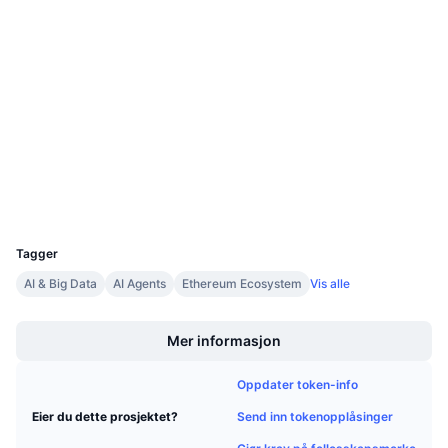
Kontrakter
Kommende salg
Finansieringsrenter
Lær og tjen
4.0
Vurdering (CertiK)
Audits
Kalendere
etherscan.io
Utforskere
ICO-kalender
Wallets
Hendelseskalender
UCID
30156
Tagger
AI & Big Data
AI Agents
Ethereum Ecosystem
Vis alle
Boost
Mer informasjon
Oppdater token-info
Send inn tokenopplåsinger
Eier du dette prosjektet?