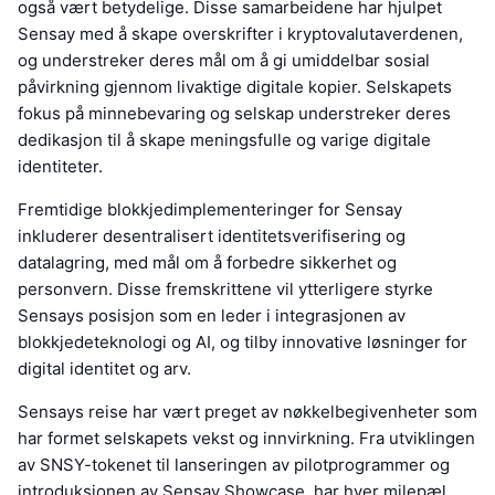
også vært betydelige. Disse samarbeidene har hjulpet
Sensay med å skape overskrifter i kryptovalutaverdenen,
og understreker deres mål om å gi umiddelbar sosial
påvirkning gjennom livaktige digitale kopier. Selskapets
fokus på minnebevaring og selskap understreker deres
dedikasjon til å skape meningsfulle og varige digitale
identiteter.
Fremtidige blokkjedimplementeringer for Sensay
inkluderer desentralisert identitetsverifisering og
datalagring, med mål om å forbedre sikkerhet og
personvern. Disse fremskrittene vil ytterligere styrke
Sensays posisjon som en leder i integrasjonen av
blokkjedeteknologi og AI, og tilby innovative løsninger for
digital identitet og arv.
Sensays reise har vært preget av nøkkelbegivenheter som
har formet selskapets vekst og innvirkning. Fra utviklingen
av SNSY-tokenet til lanseringen av pilotprogrammer og
introduksjonen av Sensay Showcase, har hver milepæl