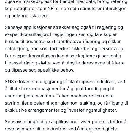
også en markedsplass for handel med data, ferdigheter og
kopirettigheter som NFTs, noe som stimulerer interaksjon
og belønner skapere.
Sensays applikasjoner strekker seg også til regjering og
ekspertkonsultasjon. I regjeringen kan digitale kopier
brukes til desentralisert identitetsverifisering og sikker
datalagring, noe som forbedrer sikkerhet og personvern.
For ekspertkonsultasjon kan disse kopiene gi personlig
tilpasset råd og støtte, ved å utnytte deres evne til å lære
og tilpasse seg spesifikke behov.
SNSY-tokenet muliggjør også filantropiske initiativer, ved
å tillate token-donasjoner for å gi plattformtilgang til
underbetjente samfunn. Tokeninnehavere kan delta i
styring, tjene belønninger gjennom staking, og få tilgang til
eksklusive arrangementer og investeringsmuligheter.
Sensays mangfoldige applikasjoner viser potensialet for å
revolusjonere ulike industrier ved å integrere digitale