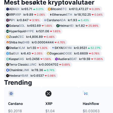
Mest besøkte kryptovalutaer
ADI
ADI
kr65.71
Bitcoin
BTC
kr613,472.27
0.01%
0.20%
XRP
XRP
kr9.89
Ethereum
ETH
kr18,152.25
2.06%
0.04%
Pi
PI
kr0.847
Cardano
ADA
kr1.93
3.19%
5.43%
Solana
SOL
kr692.69
Heima
HEI
kr1.82
1.60%
25.99%
Hyperliquid
HYPE
kr531.06
1.65%
Zcash
ZEC
kr4,806.89
0.46%
Shiba Inu
SHIB
kr0.00004444
4.70%
Stellar
XLM
kr1.55
SKYAI
SKYAI
kr0.9531
1.30%
52.27%
Sui
SUI
kr6.43
Dogecoin
DOGE
kr0.6609
2.05%
0.76%
Kaspa
KAS
kr0.2456
Audiera
BEAT
kr19.59
1.56%
11.85%
Terra Classic
LUNC
kr0.0004702
0.69%
Chainlink
LINK
kr78.36
0.74%
Hedera
HBAR
kr0.6537
0.98%
Trending
Cardano
XRP
Hashflow
$0.2018
$1.04
$0.03063