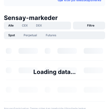
Gjør krav på fellesskapsmerke
Sensay-markeder
Alle
CEX
DEX
Filtre
Spot
Perpetual
Futures
Loading data...
Ansvarsfraskrivelse: Denne siden kan inneholde tilknyttede lenker.