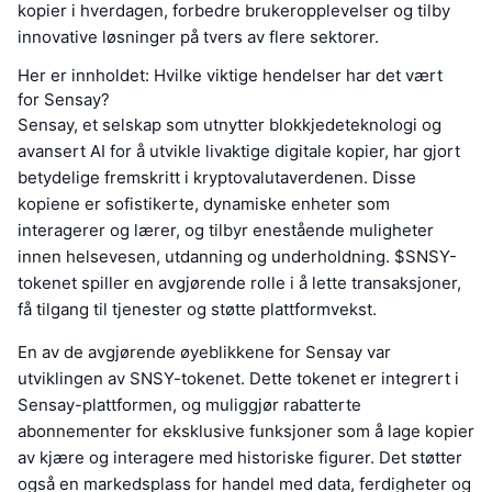
kopier i hverdagen, forbedre brukeropplevelser og tilby
innovative løsninger på tvers av flere sektorer.
Her er innholdet: Hvilke viktige hendelser har det vært
for Sensay?
Sensay, et selskap som utnytter blokkjedeteknologi og
avansert AI for å utvikle livaktige digitale kopier, har gjort
betydelige fremskritt i kryptovalutaverdenen. Disse
kopiene er sofistikerte, dynamiske enheter som
interagerer og lærer, og tilbyr enestående muligheter
innen helsevesen, utdanning og underholdning. $SNSY-
tokenet spiller en avgjørende rolle i å lette transaksjoner,
få tilgang til tjenester og støtte plattformvekst.
En av de avgjørende øyeblikkene for Sensay var
utviklingen av SNSY-tokenet. Dette tokenet er integrert i
Sensay-plattformen, og muliggjør rabatterte
abonnementer for eksklusive funksjoner som å lage kopier
av kjære og interagere med historiske figurer. Det støtter
også en markedsplass for handel med data, ferdigheter og