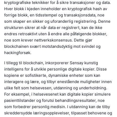
kryptografiske teknikker for å sikre transaksjoner og data.
Hver blokk i kjeden inneholder en kryptografisk hash av
forrige blokk, en tidsstempel og transaksjonsdata, noe
som skaper en sikker og uforanderlig registrering. Denne
strukturen sikrer at når data er registrert, kan de ikke
endres retroaktivt uten å endre alle påfølgende blokker,
noe som krever nettverkskonsensus. Dette gjør
blockchainen svært motstandsdyktig mot svindel og
hackingforsøk.
I tillegg til blockchain, inkorporerer Sensay kunstig
intelligens for å utvikle personlige digitale kopier. Disse
kopiene er sofistikerte, dynamiske enheter som kan
interagere og lære, og tilbyr enestående muligheter innen
ulike felt som helsevesen, utdanning og underholdning.
For eksempel, i helsevesenet kan digitale kopier simulere
pasienttilstander og forutsi behandlingsresultater, noe
som forbedrer personlig medisin. I utdanning kan de tilby
skreddersydde læringsopplevelser, tilpasset behovene og