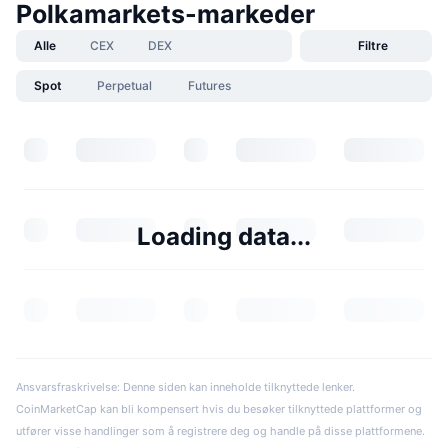
Polkamarkets-markeder
Alle
CEX
DEX
Filtre
Spot
Perpetual
Futures
Loading data...
Ansvarsfraskrivelse: Denne siden kan inneholde tilknyttede lenker.
CoinMarketCap kan bli kompensert hvis du besøker tilknyttede plattformer og
utfører visse handlinger som å registrere deg og handle på disse plattformene.