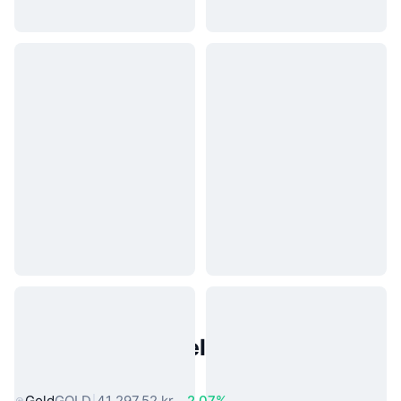
Populære eiendeler fra den
virkelige verden
Gold
GOLD
41 297,52 kr
2.07%