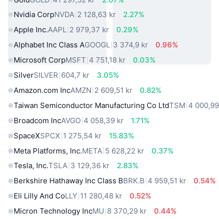
Nvidia Corp
NVDA
2 128,63 kr
2.27%
Apple Inc.
AAPL
2 979,37 kr
0.29%
Alphabet Inc Class A
GOOGL
3 374,9 kr
0.96%
Microsoft Corp
MSFT
4 751,18 kr
0.03%
Silver
SILVER
604,7 kr
3.05%
Amazon.com Inc
AMZN
2 609,51 kr
0.82%
Taiwan Semiconductor Manufacturing Co Ltd
TSM
4 000,99
Broadcom Inc
AVGO
4 058,39 kr
1.71%
SpaceX
SPCX
1 275,54 kr
15.83%
Meta Platforms, Inc.
META
5 628,22 kr
0.37%
Tesla, Inc.
TSLA
3 129,36 kr
2.83%
Berkshire Hathaway Inc Class B
BRK.B
4 959,51 kr
0.54%
Eli Lilly And Co
LLY
11 280,48 kr
0.52%
Micron Technology Inc
MU
8 370,29 kr
0.44%