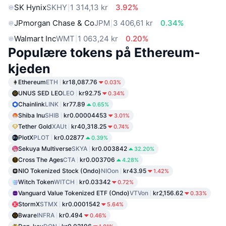
SK Hynix
SKHY
1 314,13 kr
3.92%
JPmorgan Chase & Co
JPM
3 406,61 kr
0.34%
Walmart Inc
WMT
1 063,24 kr
0.20%
Populære tokens på Ethereum-
kjeden
Ethereum
ETH
kr18,087.76
0.03%
UNUS SED LEO
LEO
kr92.75
0.34%
Chainlink
LINK
kr77.89
0.65%
Shiba Inu
SHIB
kr0.00004453
3.01%
Tether Gold
XAUt
kr40,318.25
0.74%
PlotX
PLOT
kr0.02877
0.39%
Sekuya Multiverse
SKYA
kr0.003842
32.20%
Cross The Ages
CTA
kr0.003706
4.28%
NIO Tokenized Stock (Ondo)
NIOon
kr43.95
1.42%
Witch Token
WITCH
kr0.03342
0.72%
Vanguard Value Tokenized ETF (Ondo)
VTVon
kr2,156.62
0.33%
StormX
STMX
kr0.0001542
5.64%
Bware
INFRA
kr0.494
0.46%