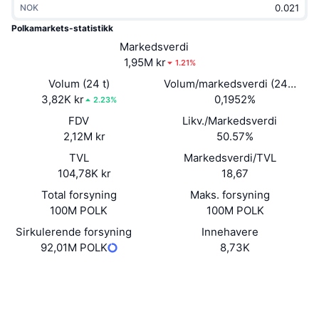
NOK
Trending
Krypto-ETF-er
Opplæring
CMC MCP
Polkamarkets-statistikk
Nytt
Markedsverdi
Bitcoin ETF-er
x402
Nyheter
1,95M kr
1.21%
Krypto
Ethereum ETF-er
Volum (24 t)
Volum/markedsverdi (24 timer
Akademi
3,82K kr
0,1952%
2.23%
Politikk
FDV
Likv./Markedsverdi
Teknisk analyse
Forskning
2,12M kr
50.57%
Idrett
TVL
Markedsverdi/TVL
RSI
Videoer
104,78K kr
18,67
Finans
MACD
Total forsyning
Maks. forsyning
Ordbok
100M POLK
100M POLK
Teknologi
Sirkulerende forsyning
Innehavere
Derivater
Kampanjer
92,01M POLK
8,73K
NFT
Oversikt
Nettsted
Airdrops
Website
Whitepaper
Sosiale medier
Samlet NFT-statistikk
Likvidasjoner
Diamantbelønninger
Kontrakter
0xd478...f1cfbf