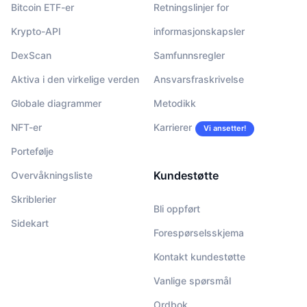
Bitcoin ETF-er
Retningslinjer for
Krypto-API
informasjonskapsler
DexScan
Samfunnsregler
Aktiva i den virkelige verden
Ansvarsfraskrivelse
Globale diagrammer
Metodikk
NFT-er
Karrierer
Vi ansetter!
Portefølje
Kundestøtte
Overvåkningsliste
Skriblerier
Bli oppført
Sidekart
Forespørselsskjema
Kontakt kundestøtte
Vanlige spørsmål
Ordbok