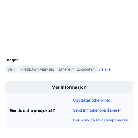
3.9
Kommende salg
Vurdering (CertiK)
Finansieringsrenter
Lær og tjen
Audits
etherscan.io
Kalendere
Utforskere
Wallets
ICO-kalender
UCID
8579
Hendelseskalender
Tagger
DeFi
Prediction Markets
Ethereum Ecosystem
Vis alle
Boost
Mer informasjon
Oppdater token-info
Send inn tokenopplåsinger
Eier du dette prosjektet?
Gjør krav på fellesskapsmerke