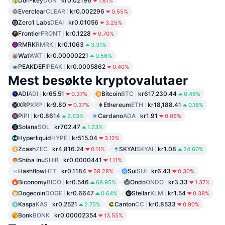
Don-key
DON
kr0.02196
1.81%
Everclear
CLEAR
kr0.002296
0.55%
Zero1 Labs
DEAI
kr0.01056
3.25%
Frontier
FRONT
kr0.1228
0.70%
RMRK
RMRK
kr0.1063
3.31%
Wat
WAT
kr0.00000221
0.56%
PEAKDEFI
PEAK
kr0.0005862
0.40%
Mest besøkte kryptovalutaer
ADI
ADI
kr65.51
Bitcoin
BTC
kr617,230.44
0.37%
0.46%
XRP
XRP
kr9.80
Ethereum
ETH
kr18,188.41
0.37%
0.18%
Pi
PI
kr0.8614
Cardano
ADA
kr1.91
2.63%
0.06%
Solana
SOL
kr702.47
1.23%
Hyperliquid
HYPE
kr515.04
3.12%
Zcash
ZEC
kr4,816.24
SKYAI
SKYAI
kr1.08
0.11%
24.60%
Shiba Inu
SHIB
kr0.0000441
1.11%
Hashflow
HFT
kr0.1184
Sui
SUI
kr6.43
58.28%
0.30%
Biconomy
BICO
kr0.546
Ondo
ONDO
kr3.33
68.95%
1.37%
Dogecoin
DOGE
kr0.6647
Stellar
XLM
kr1.54
0.64%
0.38%
Kaspa
KAS
kr0.2521
Canton
CC
kr0.8533
2.75%
0.90%
Bonk
BONK
kr0.00002354
13.55%