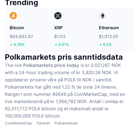
Trending
Bitcoin
XRP
Ethereum
$64,882.87
$1.03
$1,912.05
0.79%
0.01%
0.5%
Polkamarkets pris sanntidsdata
The live
Polkamarkets price today
is kr 0.021267 NOK
with a 24-hour trading volume of kr 3,820.56 NOK.
Vi
oppdaterer prisene våre på POLK til NOK i sanntid.
Polkamarkets har gått ned 1.22 % de siste 24 timene.
Rangert som nummer #2646 på CoinMarketCap, med en
live markedsverdi på kr 1,956,782 NOK.
Antall i omløp er
92,011,772 POLK bitcoin
og et maksimalt antall er
100,000,000 POLK bitcoin.
CoinMarketCap
Tokener
Polkamarkets