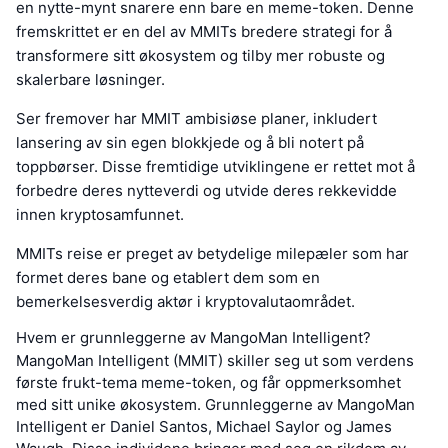
en nytte-mynt snarere enn bare en meme-token. Denne
fremskrittet er en del av MMITs bredere strategi for å
transformere sitt økosystem og tilby mer robuste og
skalerbare løsninger.
Ser fremover har MMIT ambisiøse planer, inkludert
lansering av sin egen blokkjede og å bli notert på
toppbørser. Disse fremtidige utviklingene er rettet mot å
forbedre deres nytteverdi og utvide deres rekkevidde
innen kryptosamfunnet.
MMITs reise er preget av betydelige milepæler som har
formet deres bane og etablert dem som en
bemerkelsesverdig aktør i kryptovalutaområdet.
Hvem er grunnleggerne av MangoMan Intelligent?
MangoMan Intelligent (MMIT) skiller seg ut som verdens
første frukt-tema meme-token, og får oppmerksomhet
med sitt unike økosystem. Grunnleggerne av MangoMan
Intelligent er Daniel Santos, Michael Saylor og James