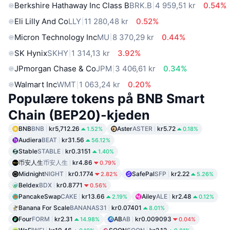
Berkshire Hathaway Inc Class B
BRK.B
4 959,51 kr
0.54%
Eli Lilly And Co
LLY
11 280,48 kr
0.52%
Micron Technology Inc
MU
8 370,29 kr
0.44%
SK Hynix
SKHY
1 314,13 kr
3.92%
JPmorgan Chase & Co
JPM
3 406,61 kr
0.34%
Walmart Inc
WMT
1 063,24 kr
0.20%
Populære tokens på BNB Smart
Chain (BEP20)-kjeden
BNB
BNB
kr5,712.26
Aster
ASTER
kr5.72
1.52%
0.18%
Audiera
BEAT
kr31.56
56.12%
Stable
STABLE
kr0.3151
1.40%
币安人生
币安人生
kr4.86
0.79%
Midnight
NIGHT
kr0.1774
SafePal
SFP
kr2.22
2.82%
5.26%
Beldex
BDX
kr0.8771
0.56%
PancakeSwap
CAKE
kr13.66
Ailey
ALE
kr2.48
2.19%
0.12%
Banana For Scale
BANANAS31
kr0.07401
8.01%
Four
FORM
kr2.31
AB
AB
kr0.009093
14.98%
0.04%