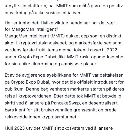
utnytte sin plattform, har MMIT som mål å gjøre en positiv
innvirkning på ulike sosiale initiativer.
Her er innholdet: Hvilke viktige hendelser har det vært
for MangoMan Intelligent?
MangoMan Intelligent (MMIT) dukket opp som en distinkt
aktør i kryptovalutalandskapet, og markedsførte seg som
verdens første frukt-tema meme-token. Lansert i 2022
under Crypto Expo Dubai, fikk MMIT raskt oppmerksomhet
for sin unike tilnærming og ambisiøse planer.
Et av de avgjørende øyeblikkene for MMIT var deltakelsen
på Crypto Expo Dubai, hvor det ble offisielt introdusert for
publikum. Denne begivenheten markerte starten på deres
reise i kryptoverdenen. Etter dette tok MMIT et betydelig
skritt ved å lansere på PancakeSwap, en desentralisert
børs kjent for sitt brukervennlige grensesnitt og brede
rekkevidde innen kryptosamfunnet.
I juli 2023 utvidet MMIT sitt økosystem ved å lansere