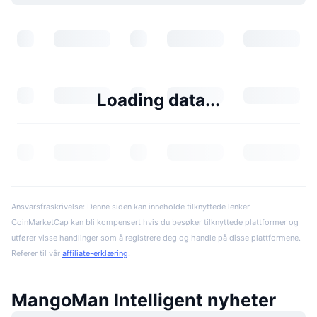
Loading data...
Ansvarsfraskrivelse: Denne siden kan inneholde tilknyttede lenker.
CoinMarketCap kan bli kompensert hvis du besøker tilknyttede plattformer og
utfører visse handlinger som å registrere deg og handle på disse plattformene.
Referer til vår
affiliate-erklæring
.
MangoMan Intelligent nyheter