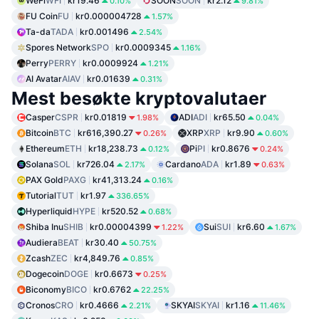
WeFi
WFI
kr19.46
SOON
SOON
kr2.12
0.10%
9.81%
FU Coin
FU
kr0.000004728
1.57%
Ta-da
TADA
kr0.001496
2.54%
Spores Network
SPO
kr0.0009345
1.16%
Perry
PERRY
kr0.0009924
1.21%
AI Avatar
AIAV
kr0.01639
0.31%
Mest besøkte kryptovalutaer
Casper
CSPR
kr0.01819
ADI
ADI
kr65.50
1.98%
0.04%
Bitcoin
BTC
kr616,390.27
XRP
XRP
kr9.90
0.26%
0.60%
Ethereum
ETH
kr18,238.73
Pi
PI
kr0.8676
0.12%
0.24%
Solana
SOL
kr726.04
Cardano
ADA
kr1.89
2.17%
0.63%
PAX Gold
PAXG
kr41,313.24
0.16%
Tutorial
TUT
kr1.97
336.65%
Hyperliquid
HYPE
kr520.52
0.68%
Shiba Inu
SHIB
kr0.00004399
Sui
SUI
kr6.60
1.22%
1.67%
Audiera
BEAT
kr30.40
50.75%
Zcash
ZEC
kr4,849.76
0.85%
Dogecoin
DOGE
kr0.6673
0.25%
Biconomy
BICO
kr0.6762
22.25%
Cronos
CRO
kr0.4666
SKYAI
SKYAI
kr1.16
2.21%
11.46%