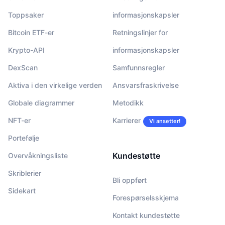
Toppsaker
informasjonskapsler
Bitcoin ETF-er
Retningslinjer for
Krypto-API
informasjonskapsler
DexScan
Samfunnsregler
Aktiva i den virkelige verden
Ansvarsfraskrivelse
Globale diagrammer
Metodikk
NFT-er
Karrierer
Vi ansetter!
Portefølje
Kundestøtte
Overvåkningsliste
Skriblerier
Bli oppført
Sidekart
Forespørselsskjema
Kontakt kundestøtte