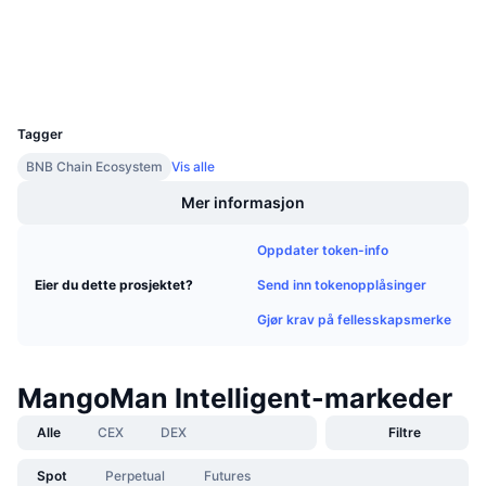
Kommende salg
Finansieringsrenter
Lær og tjen
Utforskere
bscscan.com
Wallets
UCID
Kalendere
21217
Tagger
ICO-kalender
BNB Chain Ecosystem
Vis alle
Mer informasjon
Hendelseskalender
Oppdater token-info
Send inn tokenopplåsinger
Eier du dette prosjektet?
Gjør krav på fellesskapsmerke
MangoMan Intelligent-markeder
Alle
CEX
DEX
Filtre
Spot
Perpetual
Futures