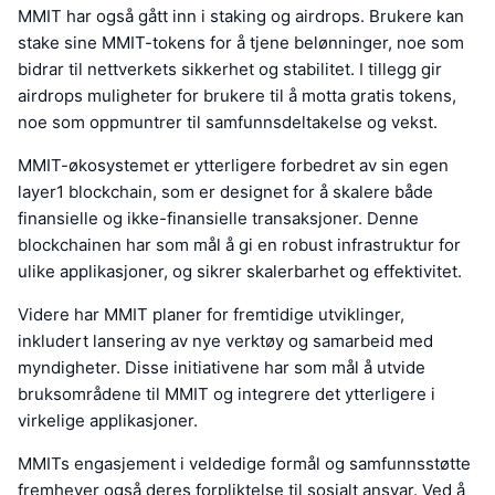
MMIT har også gått inn i staking og airdrops. Brukere kan
stake sine MMIT-tokens for å tjene belønninger, noe som
bidrar til nettverkets sikkerhet og stabilitet. I tillegg gir
airdrops muligheter for brukere til å motta gratis tokens,
noe som oppmuntrer til samfunnsdeltakelse og vekst.
MMIT-økosystemet er ytterligere forbedret av sin egen
layer1 blockchain, som er designet for å skalere både
finansielle og ikke-finansielle transaksjoner. Denne
blockchainen har som mål å gi en robust infrastruktur for
ulike applikasjoner, og sikrer skalerbarhet og effektivitet.
Videre har MMIT planer for fremtidige utviklinger,
inkludert lansering av nye verktøy og samarbeid med
myndigheter. Disse initiativene har som mål å utvide
bruksområdene til MMIT og integrere det ytterligere i
virkelige applikasjoner.
MMITs engasjement i veldedige formål og samfunnsstøtte
fremhever også deres forpliktelse til sosialt ansvar. Ved å