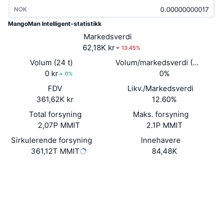
Trending
Krypto-ETF-er
NOK
Opplæring
CMC MCP
MangoMan Intelligent-statistikk
Nytt
Bitcoin ETF-er
Markedsverdi
x402
Nyheter
62,18K kr
13.45%
Krypto
Ethereum ETF-er
Volum (24 t)
Volum/markedsverdi (24 timer
Akademi
0 kr
0%
0%
Politikk
Teknisk analyse
FDV
Likv./Markedsverdi
Forskning
361,62K kr
12.60%
Idrett
RSI
Videoer
Total forsyning
Maks. forsyning
2,07P MMIT
2.1P MMIT
Finans
MACD
Ordbok
Sirkulerende forsyning
Innehavere
361,12T MMIT
84,48K
Teknologi
Derivater
Kampanjer
Nettsted
Website
Sosiale medier
NFT
Oversikt
Airdrops
Kontrakter
0x9767...1cC2c8
3.2
Samlet NFT-statistikk
Vurdering (CertiK)
Likvidasjoner
Diamantbelønninger
Audits