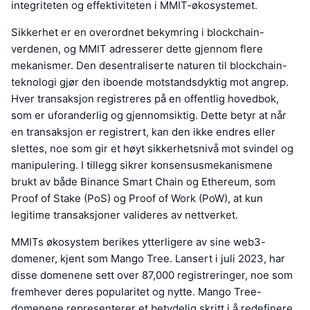
integriteten og effektiviteten i MMIT-økosystemet.
Sikkerhet er en overordnet bekymring i blockchain-
verdenen, og MMIT adresserer dette gjennom flere
mekanismer. Den desentraliserte naturen til blockchain-
teknologi gjør den iboende motstandsdyktig mot angrep.
Hver transaksjon registreres på en offentlig hovedbok,
som er uforanderlig og gjennomsiktig. Dette betyr at når
en transaksjon er registrert, kan den ikke endres eller
slettes, noe som gir et høyt sikkerhetsnivå mot svindel og
manipulering. I tillegg sikrer konsensusmekanismene
brukt av både Binance Smart Chain og Ethereum, som
Proof of Stake (PoS) og Proof of Work (PoW), at kun
legitime transaksjoner valideres av nettverket.
MMITs økosystem berikes ytterligere av sine web3-
domener, kjent som Mango Tree. Lansert i juli 2023, har
disse domenene sett over 87,000 registreringer, noe som
fremhever deres popularitet og nytte. Mango Tree-
domenene representerer et betydelig skritt i å redefinere