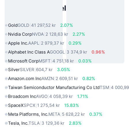
Populære eiendeler fra den
virkelige verden
Gold
GOLD
41 297,52 kr
2.07%
Nvidia Corp
NVDA
2 128,63 kr
2.27%
Apple Inc.
AAPL
2 979,37 kr
0.29%
Alphabet Inc Class A
GOOGL
3 374,9 kr
0.96%
Microsoft Corp
MSFT
4 751,18 kr
0.03%
Silver
SILVER
604,7 kr
3.05%
Amazon.com Inc
AMZN
2 609,51 kr
0.82%
Taiwan Semiconductor Manufacturing Co Ltd
TSM
4 000,99
Broadcom Inc
AVGO
4 058,39 kr
1.71%
SpaceX
SPCX
1 275,54 kr
15.83%
Meta Platforms, Inc.
META
5 628,22 kr
0.37%
Tesla, Inc.
TSLA
3 129,36 kr
2.83%