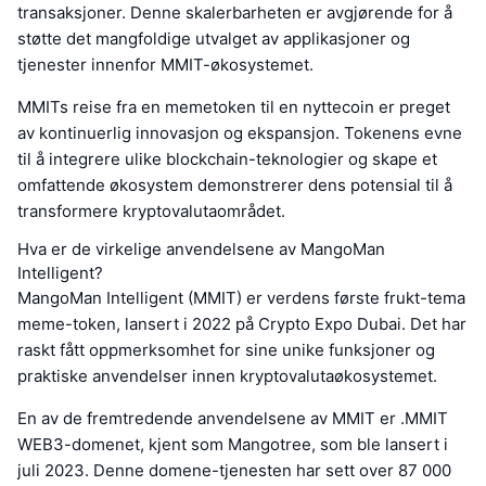
transaksjoner. Denne skalerbarheten er avgjørende for å
støtte det mangfoldige utvalget av applikasjoner og
tjenester innenfor MMIT-økosystemet.
MMITs reise fra en memetoken til en nyttecoin er preget
av kontinuerlig innovasjon og ekspansjon. Tokenens evne
til å integrere ulike blockchain-teknologier og skape et
omfattende økosystem demonstrerer dens potensial til å
transformere kryptovalutaområdet.
Hva er de virkelige anvendelsene av MangoMan
Intelligent?
MangoMan Intelligent (MMIT) er verdens første frukt-tema
meme-token, lansert i 2022 på Crypto Expo Dubai. Det har
raskt fått oppmerksomhet for sine unike funksjoner og
praktiske anvendelser innen kryptovalutaøkosystemet.
En av de fremtredende anvendelsene av MMIT er .MMIT
WEB3-domenet, kjent som Mangotree, som ble lansert i
juli 2023. Denne domene-tjenesten har sett over 87 000