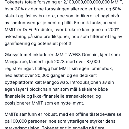
Tokenets totale forsyning er 2,100,000,000,000,000 MMIT,
hvor 30% av denne forsyningen allerede er brent og 60%
staket og låst av brukere, noe som indikerer et høyt nivå
av samfunnsengasjement og tillit. En unik funksjon ved
MMIT er DeFi Predictor, hvor brukere kan tjene en 200%
avkastning på sine prediksjoner, noe som tilfører et lag av
gamifisering og potensielt profitt.
Økosystemet inkluderer .MMIT WEB3 Domain, kjent som
Mangotree, lansert i juli 2023 med over 87,000
registreringer. I tillegg har MMIT sin egen lommebok,
nedlastet over 20,000 ganger, og en dedikert
bytteplattform kalt MangoSwap. Introduksjonen av sin
egen layer1 blockchain har som mål å skalere både
finansielle og ikke-finansielle transaksjoner, og
posisjonerer MMIT som en nytte-mynt.
MMITs samfunn er robust, med en offline tilstedeværelse
på 100,000 personer, noe som ytterligere styrker dens
markedsposisjon. Tokenet er tilgjengelig på flere