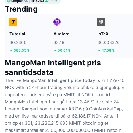
Kaspa
KAS
kr0.253
0.60%
Trending
Tutorial
Audiera
IoTeX
$0.2306
$3.19
$0.003326
383.35%
50.61%
47.68%
MangoMan Intelligent pris
sanntidsdata
The live
MangoMan Intelligent price today
is kr 1.72e-10
NOK with a 24-hour trading volume of ikke tilgjengelig.
Vi
oppdaterer prisene våre på MMIT til NOK i sanntid.
MangoMan Intelligent har gått ned 13.45 % de siste 24
timene.
Rangert som nummer #3716 på CoinMarketCap,
med en live markedsverdi på kr 62,186.17 NOK.
Antall i
omløp er 361,123,236,215,683 MMIT bitcoin
og et
maksimalt antall er 2,100,000,000,000,000 MMIT bitcoin.