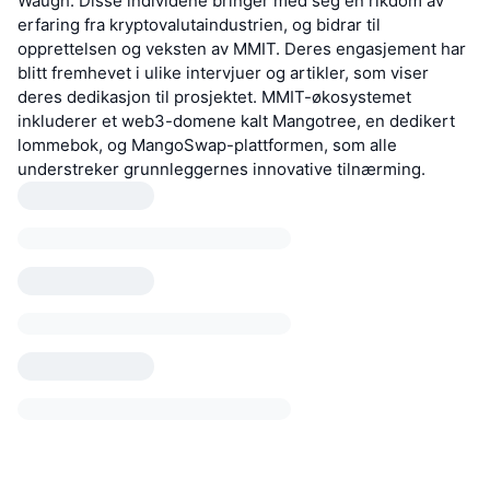
Waugh. Disse individene bringer med seg en rikdom av
erfaring fra kryptovalutaindustrien, og bidrar til
opprettelsen og veksten av MMIT. Deres engasjement har
blitt fremhevet i ulike intervjuer og artikler, som viser
deres dedikasjon til prosjektet. MMIT-økosystemet
inkluderer et web3-domene kalt Mangotree, en dedikert
lommebok, og MangoSwap-plattformen, som alle
understreker grunnleggernes innovative tilnærming.