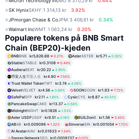
Micron Technology Inc
MU
8 370,29 kr
0.44%
SK Hynix
SKHY
1 314,13 kr
3.92%
JPmorgan Chase & Co
JPM
3 406,61 kr
0.34%
Walmart Inc
WMT
1 063,24 kr
0.20%
Populære tokens på BNB Smart
Chain (BEP20)-kjeden
BNB
BNB
kr5,626.88
Aster
ASTER
kr5.71
0.21%
0.30%
Stable
STABLE
kr0.3108
0.44%
Audiera
BEAT
kr20.22
2.90%
币安人生
币安人生
kr4.90
7.50%
Trust Wallet Token
TWT
kr3.74
4.08%
Velvet
VELVET
kr4.56
SOON
SOON
kr1.93
3.86%
7.72%
SafePal
SFP
kr2.11
Cysic
CYS
kr8.87
1.80%
40.51%
PancakeSwap
CAKE
kr13.37
0.56%
Midnight
NIGHT
kr0.1826
1.53%
Aster USDF
USDF
kr9.51
BUILDon
B
kr1.56
0.18%
3.45%
AB
AB
kr0.009096
Sinverse
SIN
kr0.001054
1.32%
7.72%
AI Avatar
AIAV
kr0.01633
1.54%
Spores Network
SPO
kr0.0009237
0.07%