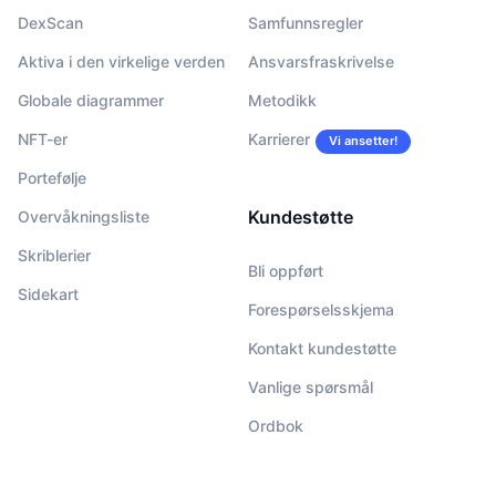
DexScan
Samfunnsregler
Aktiva i den virkelige verden
Ansvarsfraskrivelse
Globale diagrammer
Metodikk
NFT-er
Karrierer
Vi ansetter!
Portefølje
Kundestøtte
Overvåkningsliste
Skriblerier
Bli oppført
Sidekart
Forespørselsskjema
Kontakt kundestøtte
Vanlige spørsmål
Ordbok