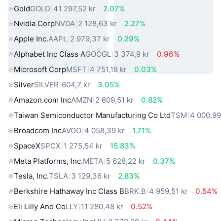
Gold
GOLD
41 297,52 kr
2.07%
Nvidia Corp
NVDA
2 128,63 kr
2.27%
Apple Inc.
AAPL
2 979,37 kr
0.29%
Alphabet Inc Class A
GOOGL
3 374,9 kr
0.96%
Microsoft Corp
MSFT
4 751,18 kr
0.03%
Silver
SILVER
604,7 kr
3.05%
Amazon.com Inc
AMZN
2 609,51 kr
0.82%
Taiwan Semiconductor Manufacturing Co Ltd
TSM
4 000,99
Broadcom Inc
AVGO
4 058,39 kr
1.71%
SpaceX
SPCX
1 275,54 kr
15.83%
Meta Platforms, Inc.
META
5 628,22 kr
0.37%
Tesla, Inc.
TSLA
3 129,36 kr
2.83%
Berkshire Hathaway Inc Class B
BRK.B
4 959,51 kr
0.54%
Eli Lilly And Co
LLY
11 280,48 kr
0.52%