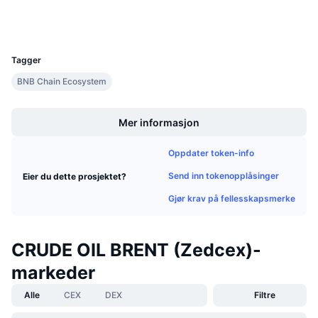
Kommende salg
Wallets
Finansieringsrenter
Lær og tjen
UCID
30618
Tagger
Kalendere
BNB Chain Ecosystem
Boost
ICO-kalender
Mer informasjon
Hendelseskalender
Oppdater token-info
Send inn tokenopplåsinger
Eier du dette prosjektet?
Gjør krav på fellesskapsmerke
CRUDE OIL BRENT (Zedcex)-
markeder
Alle
CEX
DEX
Filtre