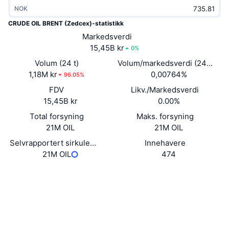
Trending
NOK
Krypto-ETF-er
Opplæring
CMC MCP
CRUDE OIL BRENT (Zedcex)-statistikk
Nytt
Bitcoin ETF-er
Markedsverdi
x402
Nyheter
15,45B kr
0%
Krypto
Ethereum ETF-er
Volum (24 t)
Volum/markedsverdi (24 timer
Akademi
1,18M kr
0,00764%
96.05%
Politikk
Teknisk analyse
FDV
Likv./Markedsverdi
Forskning
15,45B kr
0.00%
Idrett
RSI
Videoer
Total forsyning
Maks. forsyning
21M OIL
21M OIL
Finans
MACD
Ordbok
Selvrapportert sirkulerende forsyning
Innehavere
21M OIL
474
Teknologi
Derivater
Kampanjer
Website
Whitepaper
Nettsted
NFT
Oversikt
Airdrops
Sosiale medier
Samlet NFT-statistikk
Kontrakter
0xccE7...2273B9
Likvidasjoner
Diamantbelønninger
Utforskere
bscscan.com