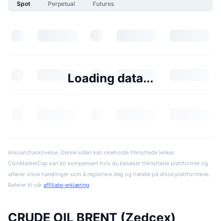
Spot
Perpetual
Futures
Loading data...
Ansvarsfraskrivelse: Denne siden kan inneholde tilknyttede lenker.
CoinMarketCap kan bli kompensert hvis du besøker tilknyttede plattformer og
utfører visse handlinger som å registrere deg og handle på disse plattformene.
Referer til vår
affiliate-erklæring
.
CRUDE OIL BRENT (Zedcex)