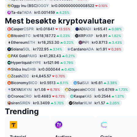
Oggy Inu (BSC)
OGGY
kr0.000000000008522
0.10%
Ta-da
TADA
kr0.001459
4.25%
Mest besøkte kryptovalutaer
Casper
CSPR
kr0.01841
ADI
ADI
kr65.41
13.55%
0.08%
Bitcoin
BTC
kr618,187.72
XRP
XRP
kr9.91
0.23%
1.82%
Ethereum
ETH
kr18,253.30
Pi
PI
kr0.8713
0.22%
3.43%
Solana
SOL
kr722.95
Cardano
ADA
kr1.91
3.14%
0.26%
PAX Gold
PAXG
kr41,282.43
0.21%
Hyperliquid
HYPE
kr521.96
0.79%
Shiba Inu
SHIB
kr0.000044
0.42%
Zcash
ZEC
kr4,845.57
0.70%
Biconomy
BICO
kr0.5513
Sui
SUI
kr6.61
6.11%
3.38%
SKYAI
SKYAI
kr1.08
Dogecoin
DOGE
kr0.6749
6.78%
1.73%
Cronos
CRO
kr0.4683
Kaspa
KAS
kr0.2544
6.73%
1.37%
siren
SIREN
kr0.3409
Stellar
XLM
kr1.57
5.70%
2.05%
Trending
Tutorial
Audiera
Cysic