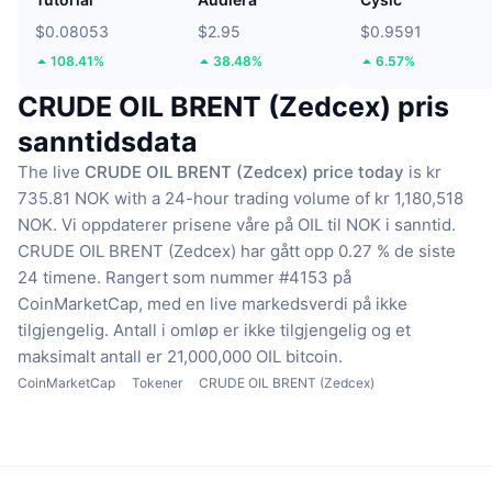
$0.08053
$2.95
$0.9591
108.41%
38.48%
6.57%
CRUDE OIL BRENT (Zedcex) pris
sanntidsdata
The live
CRUDE OIL BRENT (Zedcex) price today
is kr
735.81 NOK with a 24-hour trading volume of kr 1,180,518
NOK.
Vi oppdaterer prisene våre på OIL til NOK i sanntid.
CRUDE OIL BRENT (Zedcex) har gått opp 0.27 % de siste
24 timene.
Rangert som nummer #4153 på
CoinMarketCap, med en live markedsverdi på ikke
tilgjengelig.
Antall i omløp er ikke tilgjengelig
og et
maksimalt antall er 21,000,000 OIL bitcoin.
CoinMarketCap
Tokener
CRUDE OIL BRENT (Zedcex)