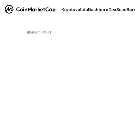
Kryptovaluta
Dashbord
DexScan
Bør
Tilbake til COTI