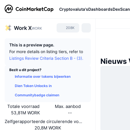
Cryptovaluta's
Dashboards
DexScan
Work X
208K
WORK
This is a preview page.
For more details on listing tiers, refer to
Listings Review Criteria Section B - (3).
Nieuws 
Bezit u dit project?
Informatie over tokens bijwerken
Dien Token Unlocks in
Communitybadge claimen
Totale voorraad
Max. aanbod
53,81M WORK
--
Zelfgerapporteerde circulerende voorraad
20,8M WORK