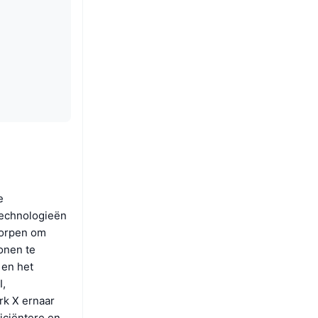
e
technologieën
worpen om
onen te
 en het
I,
rk X ernaar
iciëntere en