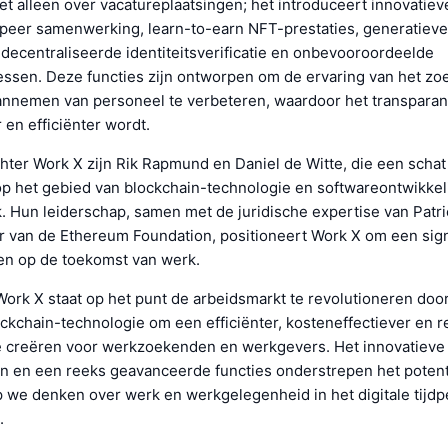
et alleen over vacatureplaatsingen; het introduceert innovatiev
-peer samenwerking, learn-to-earn NFT-prestaties, generatieve
edecentraliseerde identiteitsverificatie en onbevooroordeelde
ssen. Deze functies zijn ontworpen om de ervaring van het zo
annemen van personeel te verbeteren, waardoor het transparan
 en efficiënter wordt.
ter Work X zijn Rik Rapmund en Daniel de Witte, die een schat
 het gebied van blockchain-technologie en softwareontwikkel
k. Hun leiderschap, samen met de juridische expertise van Patri
 van de Ethereum Foundation, positioneert Work X om een sign
en op de toekomst van werk.
ork X staat op het punt de arbeidsmarkt te revolutioneren door
ckchain-technologie om een efficiënter, kosteneffectiever en r
 creëren voor werkzoekenden en werkgevers. Het innovatieve 
 en een reeks geavanceerde functies onderstrepen het potent
 we denken over werk en werkgelegenheid in het digitale tijdp
.