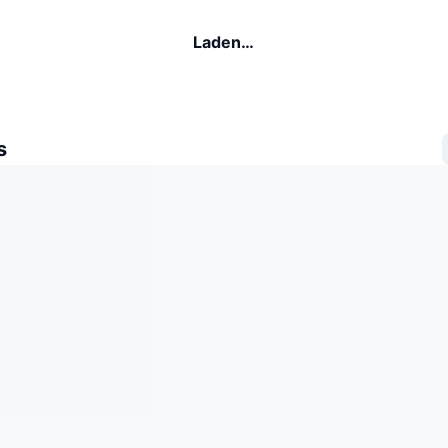
Laden…
s