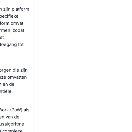
n zijn platform
pecifieke
tform omvat
ermen, zodat
st
toegang tot
rgen die zijn
eze omvatten
n en de
ntiële
Work (PoW) als
en van de
susalgoritme
an complexe