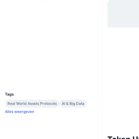
Website
Website
Whitepaper
Sociale kanalen
0x8888...45d0b9
Contracten
2.8
Beoordeling (CertiK)
Explorers
etherscan.io
Wallets
UCID
28500
Tags
Real World Assets Protocols
AI & Big Data
Alles weergeven