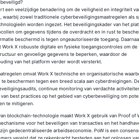
 beveiligd?
t een veelzijdige benadering om de veiligheid en integriteit va
 waarbij zowel traditionele cyberbeveiligingsmaatregelen als s
chnologieën worden ingezet. Het beveiligingskader van het pla
ocollen om gegevens tijdens de overdracht en in rust te besch
ormatie beschermd is tegen ongeautoriseerde toegang. Daarnaa
 Work X robuuste digitale en fysieke toegangscontroles om de 
astructuur en gevoelige gegevens te beperken, waardoor de
uding van het platform verder wordt versterkt.
atregelen omvat Work X technische en organisatorische waarbo
te beschermen tegen een breed scala aan cyberdreigingen. D
veiligingsaudits, continue monitoring van verdachte activiteite
van best practices op het gebied van cyberbeveiliging om pote
n te mitigeren.
 van blockchain-technologie maakt Work X gebruik van Proof of 
 mechanisme voor het beveiligen van transacties en het handhav
an zijn gedecentraliseerde arbeidseconomie. PoW is een consen
emers vereist dat ze rekenkracht besteden aan het oplossen v