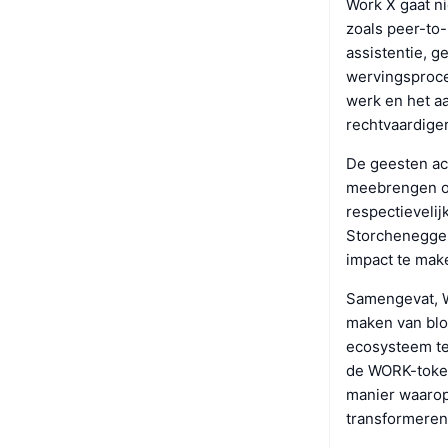
Work X gaat ni
zoals peer-to
assistentie, g
wervingsproce
werk en het a
rechtvaardiger
De geesten ach
meebrengen op
respectievelij
Storchenegger
impact te mak
Samengevat, W
maken van blo
ecosysteem te
de WORK-token
manier waarop
transformeren