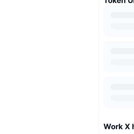
Token U
Work X 