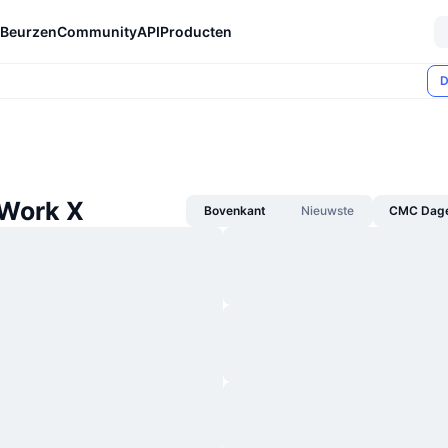
Beurzen
Community
API
Producten
D
Work X
Bovenkant
Nieuwste
CMC Dagel