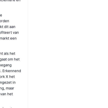
ge
worden
t dit aan
fiteert van
smarkt een
t als het
 gaat om het
toegang
l. Erkennend
ork X het
omgezet in
ng, maar
 van het