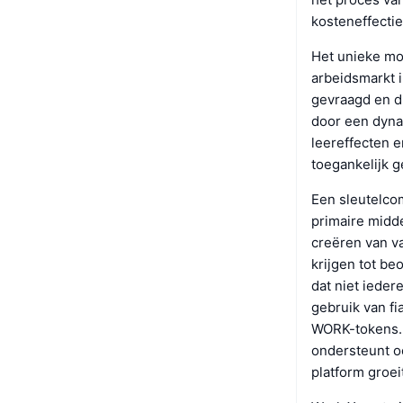
kosteneffectie
Het unieke mo
arbeidsmarkt 
gevraagd en di
door een dyna
leereffecten e
toegankelijk 
Een sleutelco
primaire midde
creëren van va
krijgen tot b
dat niet ieder
gebruik van fi
WORK-tokens. 
ondersteunt o
platform groei