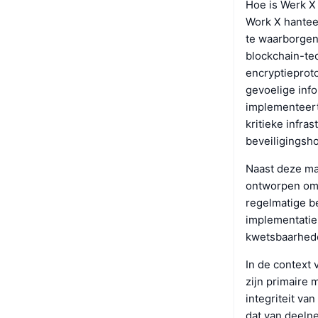
Hoe is Werk X
Work X hanteer
te waarborgen,
blockchain-te
encryptieprot
gevoelige inf
implementeert
kritieke infr
beveiligingsho
Naast deze ma
ontworpen om 
regelmatige be
implementatie 
kwetsbaarhede
In de context
zijn primaire
integriteit v
dat van deeln