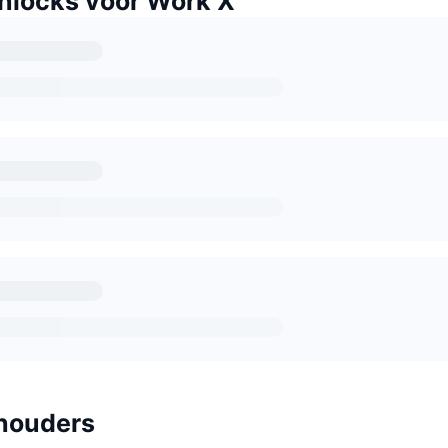
nlocks voor Work X
houders