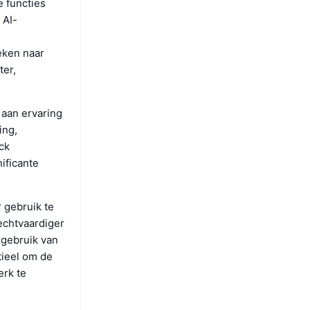
e functies
 AI-
eken naar
ter,
 aan ervaring
ing,
ck
ificante
 gebruik te
echtvaardiger
gebruik van
ieel om de
erk te