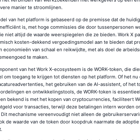
vere manier te stroomlijnen.
del van het platform is gebaseerd op de premisse dat de huidi
inefficiënt is, met hoge commissies die door tussenpersonen 
e niet altijd de waarde weerspiegelen die ze bieden. Work X pak
misch kosten-dekkend vergoedingsmodel aan te bieden dat pro
n economieën van schaal en reikwijdte, met als doel de arbeid
gemeengoed te maken.
mponent van het Work X-ecosysteem is de WORK-token, die dien
l om toegang te krijgen tot diensten op het platform. Of het nu
catureadvertenties, het gebruiken van de AI-assistent, of het 
eoordelingen en ontwikkelingstools, de WORK-token is essentiee
een bekend is met het kopen van cryptocurrencies, faciliteert W
atgeld voor transacties, terwijl deze betalingen intern worden 
Dit mechanisme vereenvoudigt niet alleen de gebruikerservari
ok de waarde van de token door koopdruk naarmate de adoptie
t.