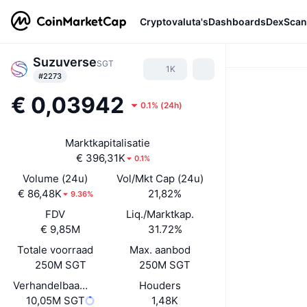
Cryptovaluta's
Dashboards
DexScan
Suzuverse
SGT
1K
#2273
€ 0,03942
0.1%
(
24h
)
Marktkapitalisatie
€ 396,31K
0.1%
Volume (24u)
Vol/Mkt Cap (24u)
€ 86,48K
21,82%
9.36%
FDV
Liq./Marktkap.
€ 9,85M
31.72%
Totale voorraad
Max. aanbod
250M SGT
250M SGT
Verhandelbaar aanbod
Houders
10,05M SGT
1,48K