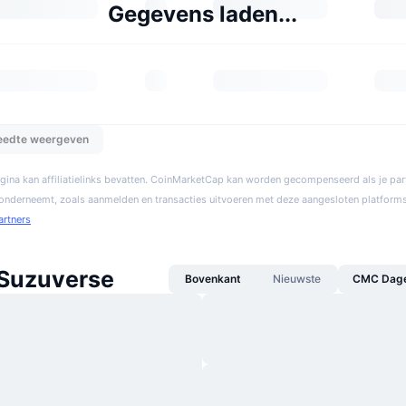
Gegevens laden...
reedte weergeven
gina kan affiliatielinks bevatten. CoinMarketCap kan worden gecompenseerd als je par
 onderneemt, zoals aanmelden en transacties uitvoeren met deze aangesloten platforms
artners
Suzuverse
Bovenkant
Nieuwste
CMC Dagel