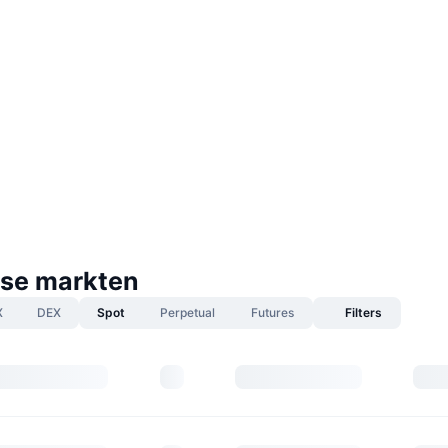
se markten
X
DEX
Spot
Perpetual
Futures
Filters