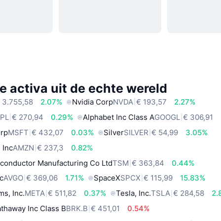
e activa uit de echte wereld
 3.755,58
2.07%
Nvidia Corp
NVDA
€ 193,57
2.27%
PL
€ 270,94
0.29%
Alphabet Inc Class A
GOOGL
€ 306,91
orp
MSFT
€ 432,07
0.03%
Silver
SILVER
€ 54,99
3.05%
 Inc
AMZN
€ 237,3
0.82%
conductor Manufacturing Co Ltd
TSM
€ 363,84
0.44%
c
AVGO
€ 369,06
1.71%
SpaceX
SPCX
€ 115,99
15.83%
ms, Inc.
META
€ 511,82
0.37%
Tesla, Inc.
TSLA
€ 284,58
2.
thaway Inc Class B
BRK.B
€ 451,01
0.54%