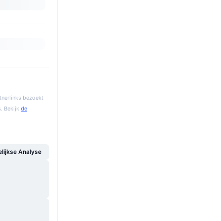
tnerlinks bezoekt
. Bekijk
de
ijkse Analyse