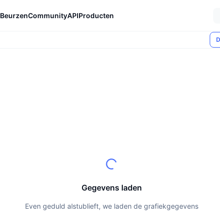
Beurzen
Community
API
Producten
D
Gegevens laden
Even geduld alstublieft, we laden de grafiekgegevens