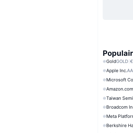
Populair
Gold
GOLD
€
Apple Inc.
AA
Microsoft C
Amazon.com
Taiwan Semi
Broadcom In
Meta Platfor
Berkshire Ha