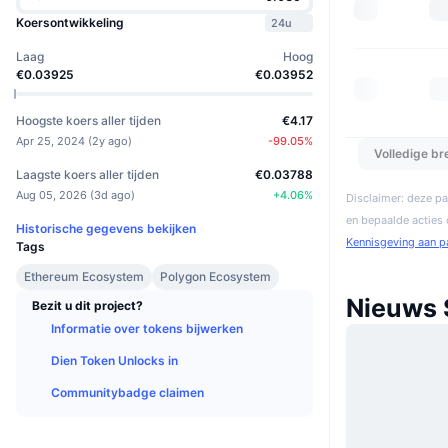
Koersontwikkeling
24u
Laag
Hoog
€0.03925
€0.03952
Hoogste koers aller tijden
€4.17
Apr 25, 2024
(
2y ago
)
-99.05
%
Volledige b
Laagste koers aller tijden
€0.03788
Aug 05, 2026
(
3d ago
)
+
4.06
%
Disclaimer: deze pa
en bepaalde acties
Historische gegevens bekijken
Kennisgeving aan p
Tags
Ethereum Ecosystem
Polygon Ecosystem
Nieuws 
Bezit u dit project?
Informatie over tokens bijwerken
Dien Token Unlocks in
Communitybadge claimen