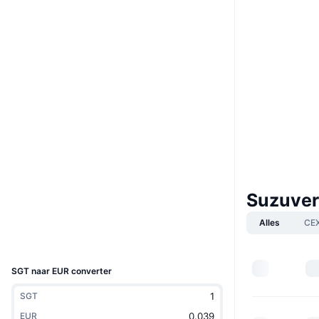
Boost
Website
Whitepaper
Website
Sociale kanalen
0x5b64...19B4a2
Contracten
3.2
Beoordeling (CertiK)
etherscan.io
Suzuver
Explorers
Alles
CE
Wallets
UCID
24591
SGT naar EUR converter
SGT
EUR