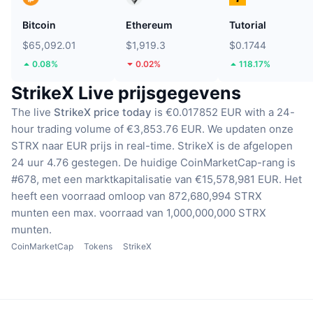
Bitcoin
Ethereum
Tutorial
$65,092.01
$1,919.3
$0.1744
0.08%
0.02%
118.17%
StrikeX Live prijsgegevens
The live
StrikeX price today
is €0.017852 EUR with a 24-
hour trading volume of €3,853.76 EUR.
We updaten onze
STRX naar EUR prijs in real-time.
StrikeX is de afgelopen
24 uur 4.76 gestegen.
De huidige CoinMarketCap-rang is
#678, met een marktkapitalisatie van €15,578,981 EUR.
Het
heeft een voorraad omloop van 872,680,994 STRX
munten
een max. voorraad van 1,000,000,000 STRX
munten.
CoinMarketCap
Tokens
StrikeX