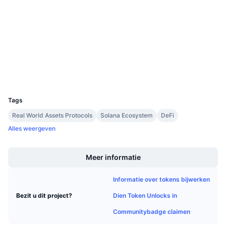
Audits
Aankomende verkopen
Financieringstarieven
Leren & Verdienen
etherscan.io
Explorers
Kalenders
Wallets
ICO kalender
UCID
9220
Agenda
Tags
Real World Assets Protocols
Solana Ecosystem
DeFi
Alles weergeven
Boost
Meer informatie
Informatie over tokens bijwerken
Dien Token Unlocks in
Bezit u dit project?
Communitybadge claimen