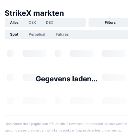
StrikeX markten
Alles
CEX
DEX
Filters
Spot
Perpetual
Futures
Gegevens laden...
Disclaimer: deze pagina kan affiliatielinks bevatten. CoinMarketCap kan worden
gecompenseerd als je partnerlinks bezoekt en bepaalde acties onderneemt,