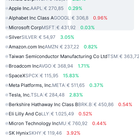
Apple Inc.
AAPL
€ 270,85
0.29%
Alphabet Inc Class A
GOOGL
€ 306,8
0.96%
Microsoft Corp
MSFT
€ 431,92
0.03%
Silver
SILVER
€ 54,97
3.05%
Amazon.com Inc
AMZN
€ 237,22
0.82%
Taiwan Semiconductor Manufacturing Co Ltd
TSM
€ 363,7
Broadcom Inc
AVGO
€ 368,94
1.71%
SpaceX
SPCX
€ 115,95
15.83%
Meta Platforms, Inc.
META
€ 511,65
0.37%
Tesla, Inc.
TSLA
€ 284,48
2.83%
Berkshire Hathaway Inc Class B
BRK.B
€ 450,86
0.54%
Eli Lilly And Co
LLY
€ 1.025,49
0.52%
Micron Technology Inc
MU
€ 760,92
0.44%
SK Hynix
SKHY
€ 119,46
3.92%