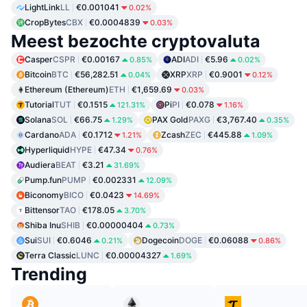
LightLink
LL
€0.001041
0.02%
CropBytes
CBX
€0.0004839
0.03%
Meest bezochte cryptovaluta
Casper
CSPR
€0.00167
ADI
ADI
€5.96
0.85%
0.02%
Bitcoin
BTC
€56,282.51
XRP
XRP
€0.9001
0.04%
0.12%
Ethereum (Ethereum)
ETH
€1,659.69
0.03%
Tutorial
TUT
€0.1515
Pi
PI
€0.078
121.31%
1.16%
Solana
SOL
€66.75
PAX Gold
PAXG
€3,767.40
1.29%
0.35%
Cardano
ADA
€0.1712
Zcash
ZEC
€445.88
1.21%
1.09%
Hyperliquid
HYPE
€47.34
0.76%
Audiera
BEAT
€3.21
31.69%
Pump.fun
PUMP
€0.002331
12.09%
Biconomy
BICO
€0.0423
14.69%
Bittensor
TAO
€178.05
3.70%
Shiba Inu
SHIB
€0.00000404
0.73%
Sui
SUI
€0.6046
Dogecoin
DOGE
€0.06088
0.21%
0.86%
Terra Classic
LUNC
€0.00004327
1.69%
Trending