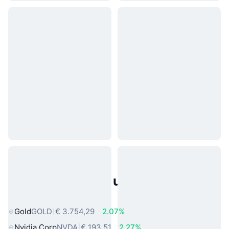
Populaire activa uit de echte
wereld
Gold
GOLD
€ 3.754,29
2.07%
Nvidia Corp
NVDA
€ 193,51
2.27%