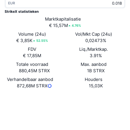
EUR
Trending
Crypto-ETF's
Leren
CMC MCP
StrikeX statistieken
Nieuw
Marktkapitalisatie
Bitcoin ETF's
x402
Nieuws
€ 15,57M
4.76%
Crypto
Ethereum (Ethereum) ETF's
Volume (24u)
Vol/Mkt Cap (24u)
Academy
€ 3,85K
0,02473%
52.55%
Politiek
FDV
Liq./Marktkap.
Technische analyse
Onderzoek
€ 17,85M
3.91%
Sport
Totale voorraad
Max. aanbod
RSI
Video's
880,45M STRX
1B STRX
Financiën
MACD
Verhandelbaar aanbod
Houders
Woordenlijst
872,68M STRX
15,03K
Technologie
Website
Website
Derivaten
Campagnes
Sociale kanalen
NFT
Overzicht
Airdrops
0x4ed2...EDBEFd
Contracten
Totale NFT-statistieken
Liquidaties
3.8
Diamanten beloningen
Beoordeling (CertiK)