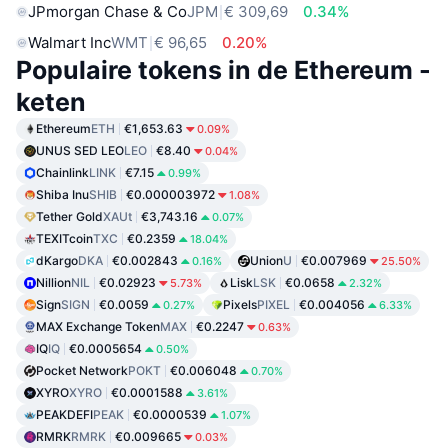
JPmorgan Chase & Co
JPM
€ 309,69
0.34%
Walmart Inc
WMT
€ 96,65
0.20%
Populaire tokens in de Ethereum -
keten
Ethereum
ETH
€1,653.63
0.09%
UNUS SED LEO
LEO
€8.40
0.04%
Chainlink
LINK
€7.15
0.99%
Shiba Inu
SHIB
€0.000003972
1.08%
Tether Gold
XAUt
€3,743.16
0.07%
TEXITcoin
TXC
€0.2359
18.04%
dKargo
DKA
€0.002843
Union
U
€0.007969
0.16%
25.50%
Nillion
NIL
€0.02923
Lisk
LSK
€0.0658
5.73%
2.32%
Sign
SIGN
€0.0059
Pixels
PIXEL
€0.004056
0.27%
6.33%
MAX Exchange Token
MAX
€0.2247
0.63%
IQ
IQ
€0.0005654
0.50%
Pocket Network
POKT
€0.006048
0.70%
XYRO
XYRO
€0.0001588
3.61%
PEAKDEFI
PEAK
€0.0000539
1.07%
RMRK
RMRK
€0.009665
0.03%