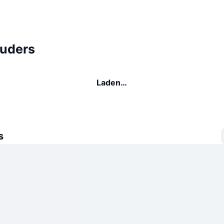
uders
Laden…
s