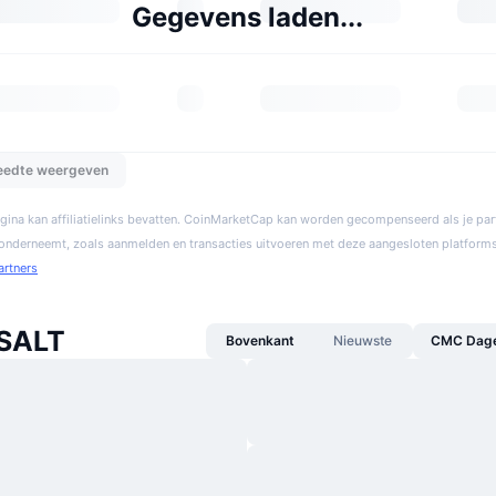
Gegevens laden...
reedte weergeven
gina kan affiliatielinks bevatten. CoinMarketCap kan worden gecompenseerd als je par
 onderneemt, zoals aanmelden en transacties uitvoeren met deze aangesloten platforms
artners
 SALT
Bovenkant
Nieuwste
CMC Dagel