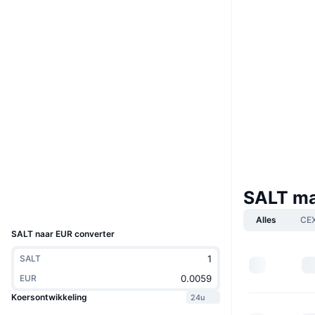
Website
Website
Sociale kanalen
0x4156...000581
Contracten
3.5
Beoordeling (CertiK)
Audits
etherscan.io
Explorers
Wallets
SALT ma
UCID
1996
Alles
CE
SALT naar EUR converter
SALT
EUR
Koersontwikkeling
24u