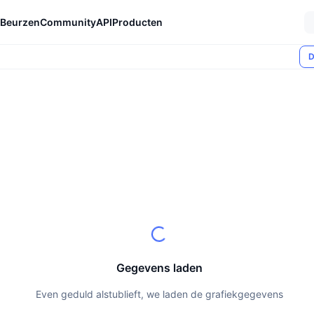
Beurzen
Community
API
Producten
D
Gegevens laden
Even geduld alstublieft, we laden de grafiekgegevens