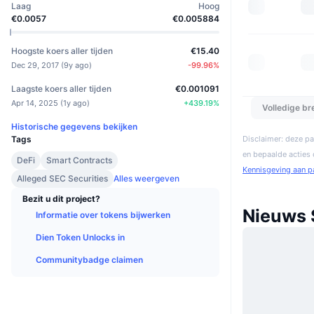
Laag
Hoog
€0.0057
€0.005884
Hoogste koers aller tijden
€15.40
Dec 29, 2017
(
9y ago
)
-99.96
%
Laagste koers aller tijden
€0.001091
Apr 14, 2025
(
1y ago
)
+
439.19
%
Volledige b
Historische gegevens bekijken
Tags
Disclaimer: deze pa
en bepaalde acties
DeFi
Smart Contracts
Kennisgeving aan p
Alleged SEC Securities
Alles weergeven
Bezit u dit project?
Nieuws
Informatie over tokens bijwerken
Dien Token Unlocks in
Communitybadge claimen