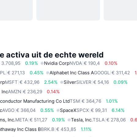
e activa uit de echte wereld
 3.708,95
0.19%
Nvidia Corp
NVDA
€ 190,4
0.10%
PL
€ 271,13
0.45%
Alphabet Inc Class A
GOOGL
€ 311,42
orp
MSFT
€ 432,96
2.54%
Silver
SILVER
€ 54,16
0.09%
 Inc
AMZN
€ 236,29
0.14%
conductor Manufacturing Co Ltd
TSM
€ 364,76
1.01%
c
AVGO
€ 366,04
0.55%
SpaceX
SPCX
€ 99,31
6.14%
ms, Inc.
META
€ 511,27
0.19%
Tesla, Inc.
TSLA
€ 278,06
0.
thaway Inc Class B
BRK.B
€ 453,85
1.11%