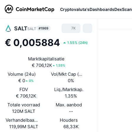
Cryptovaluta's
Dashboards
DexScan
SALT
7K
#1969
SALT
€ 0,005884
1.55%
(
24h
)
Marktkapitalisatie
€ 706,12K
1.55%
Volume (24u)
Vol/Mkt Cap (24u)
€ 0
0%
0%
FDV
Liq./Marktkap.
€ 706,12K
1.35%
Totale voorraad
Max. aanbod
120M SALT
--
Verhandelbaar aanbod
Houders
119,99M SALT
68,33K