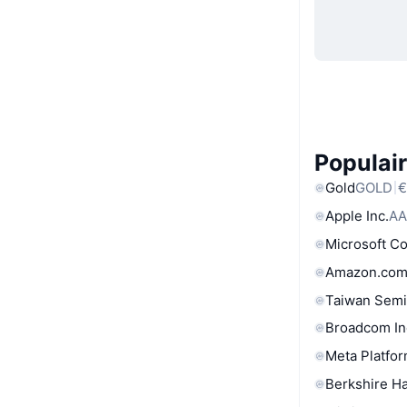
Populair
Gold
GOLD
€
Apple Inc.
AA
Microsoft C
Amazon.com
Taiwan Semi
Broadcom In
Meta Platfor
Berkshire Ha