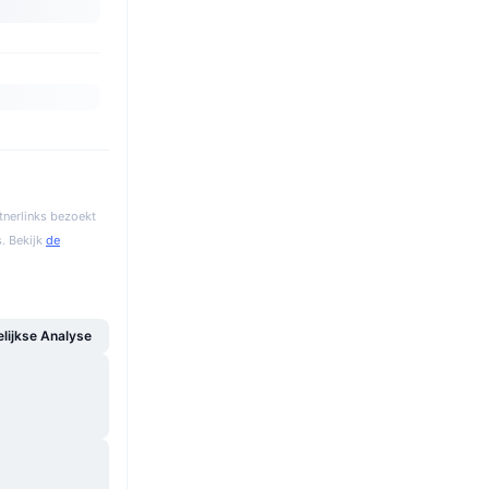
tnerlinks bezoekt
. Bekijk
de
ijkse Analyse