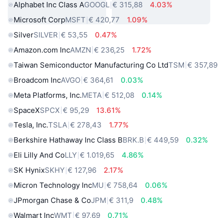
Alphabet Inc Class A
GOOGL
€ 315,88
4.03%
Microsoft Corp
MSFT
€ 420,77
1.09%
Silver
SILVER
€ 53,55
0.47%
Amazon.com Inc
AMZN
€ 236,25
1.72%
Taiwan Semiconductor Manufacturing Co Ltd
TSM
€ 357,89
Broadcom Inc
AVGO
€ 364,61
0.03%
Meta Platforms, Inc.
META
€ 512,08
0.14%
SpaceX
SPCX
€ 95,29
13.61%
Tesla, Inc.
TSLA
€ 278,43
1.77%
Berkshire Hathaway Inc Class B
BRK.B
€ 449,59
0.32%
Eli Lilly And Co
LLY
€ 1.019,65
4.86%
SK Hynix
SKHY
€ 127,96
2.17%
Micron Technology Inc
MU
€ 758,64
0.06%
JPmorgan Chase & Co
JPM
€ 311,9
0.48%
Walmart Inc
WMT
€ 97,69
0.71%