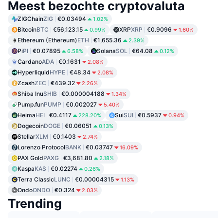
Meest bezochte cryptovaluta
ZIGChain
ZIG
€0.03494
1.02%
Bitcoin
BTC
€56,123.15
XRP
XRP
€0.9096
0.99%
1.60%
Ethereum (Ethereum)
ETH
€1,655.36
2.39%
Pi
PI
€0.07895
Solana
SOL
€64.08
6.58%
0.12%
Cardano
ADA
€0.1631
2.08%
Hyperliquid
HYPE
€48.34
2.08%
Zcash
ZEC
€439.32
2.26%
Shiba Inu
SHIB
€0.000004188
1.34%
Pump.fun
PUMP
€0.002027
5.40%
Heima
HEI
€0.4117
Sui
SUI
€0.5937
228.20%
0.94%
Dogecoin
DOGE
€0.06051
0.13%
Stellar
XLM
€0.1403
2.74%
Lorenzo Protocol
BANK
€0.03747
16.09%
PAX Gold
PAXG
€3,681.80
2.18%
Kaspa
KAS
€0.02274
0.26%
Terra Classic
LUNC
€0.00004315
1.13%
Ondo
ONDO
€0.324
2.03%
Trending