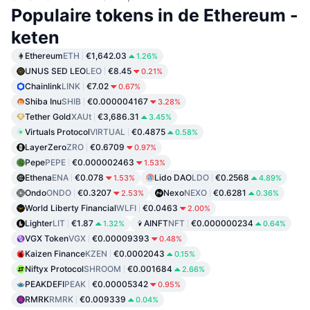
Populaire tokens in de Ethereum -
keten
Ethereum
ETH
€1,642.03
1.26%
UNUS SED LEO
LEO
€8.45
0.21%
Chainlink
LINK
€7.02
0.67%
Shiba Inu
SHIB
€0.000004167
3.28%
Tether Gold
XAUt
€3,686.31
3.45%
Virtuals Protocol
VIRTUAL
€0.4875
0.58%
LayerZero
ZRO
€0.6709
0.97%
Pepe
PEPE
€0.000002463
1.53%
Ethena
ENA
€0.078
Lido DAO
LDO
€0.2568
1.53%
4.89%
Ondo
ONDO
€0.3207
Nexo
NEXO
€0.6281
2.53%
0.36%
World Liberty Financial
WLFI
€0.0463
2.00%
Lighter
LIT
€1.87
AINFT
NFT
€0.000000234
1.32%
0.64%
VGX Token
VGX
€0.00009393
0.48%
Kaizen Finance
KZEN
€0.0002043
0.15%
Niftyx Protocol
SHROOM
€0.001684
2.66%
PEAKDEFI
PEAK
€0.00005342
0.95%
RMRK
RMRK
€0.009339
0.04%