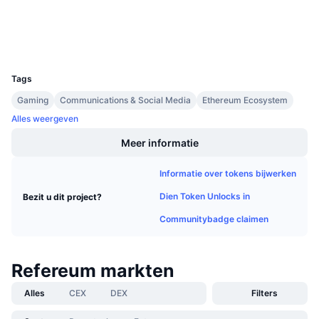
Explorers
Aankomende verkopen
Financieringstarieven
Leren & Verdienen
Wallets
UCID
2553
Kalenders
Tags
ICO kalender
Gaming
Communications & Social Media
Ethereum Ecosystem
Alles weergeven
Agenda
Meer informatie
Informatie over tokens bijwerken
Dien Token Unlocks in
Bezit u dit project?
Communitybadge claimen
Refereum markten
Alles
CEX
DEX
Filters