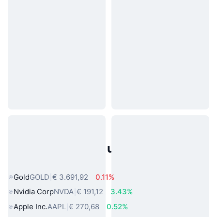
Populaire activa uit de echte
wereld
Gold
GOLD
€ 3.691,92
0.11%
Nvidia Corp
NVDA
€ 191,12
3.43%
Apple Inc.
AAPL
€ 270,68
0.52%