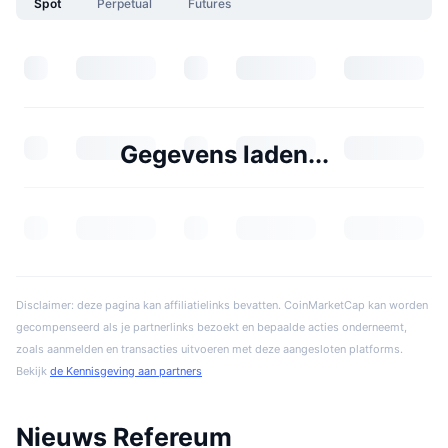
Spot
Perpetual
Futures
Gegevens laden...
Disclaimer: deze pagina kan affiliatielinks bevatten. CoinMarketCap kan worden
gecompenseerd als je partnerlinks bezoekt en bepaalde acties onderneemt,
zoals aanmelden en transacties uitvoeren met deze aangesloten platforms.
Bekijk
de Kennisgeving aan partners
Nieuws Refereum