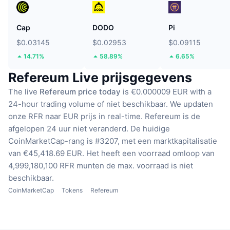
Cap
DODO
Pi
$0.03145
$0.02953
$0.09115
14.71%
58.89%
6.65%
Refereum Live prijsgegevens
The live
Refereum price today
is €0.000009 EUR with a
24-hour trading volume of niet beschikbaar.
We updaten
onze RFR naar EUR prijs in real-time.
Refereum is de
afgelopen 24 uur niet veranderd.
De huidige
CoinMarketCap-rang is #3207, met een marktkapitalisatie
van €45,418.69 EUR.
Het heeft een voorraad omloop van
4,999,180,100 RFR munten
de max. voorraad is niet
beschikbaar.
CoinMarketCap
Tokens
Refereum