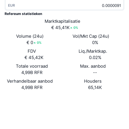
Trending
Crypto-ETF's
EUR
Leren
CMC MCP
Refereum statistieken
Nieuw
Bitcoin ETF's
Marktkapitalisatie
x402
Nieuws
€ 45,41K
0%
Crypto
Ethereum (Ethereum) ETF's
Volume (24u)
Vol/Mkt Cap (24u)
Academy
€ 0
0%
0%
Politiek
Technische analyse
FDV
Liq./Marktkap.
Onderzoek
€ 45,42K
0.02%
Sport
RSI
Video's
Totale voorraad
Max. aanbod
4,99B RFR
--
Financiën
MACD
Woordenlijst
Verhandelbaar aanbod
Houders
4,99B RFR
65,14K
Technologie
Derivaten
Campagnes
Website
Website
Whitepaper
Sociale kanalen
NFT
Overzicht
Airdrops
Contracten
0xd092...5e149c
3.3
Totale NFT-statistieken
Beoordeling (CertiK)
Liquidaties
Diamanten beloningen
etherscan.io