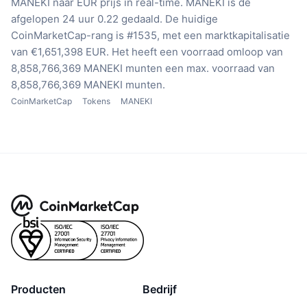
MANEKI naar EUR prijs in real-time.
MANEKI is de
afgelopen 24 uur 0.22 gedaald.
De huidige
CoinMarketCap-rang is #1535, met een marktkapitalisatie
van €1,651,398 EUR.
Het heeft een voorraad omloop van
8,858,766,369 MANEKI munten
een max. voorraad van
8,858,766,369 MANEKI munten.
CoinMarketCap
Tokens
MANEKI
Producten
Bedrijf