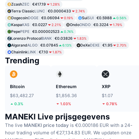
Zcash
ZEC
€417.19
1.28%
Terra Classic
LUNC
€0.0000433
2.74%
Dogecoin
DOGE
€0.06094
Sui
SUI
€0.5988
0.19%
0.56%
Kaspa
KAS
€0.0227
Ondo
ONDO
€0.3224
2.21%
1.79%
Pepe
PEPE
€0.000002523
0.74%
Lorenzo Protocol
BANK
€0.03826
1.83%
Algorand
ALGO
€0.07845
DeXe
DEXE
€1.95
6.13%
2.70%
Chainlink
LINK
€7.10
1.87%
Trending
Bitcoin
Ethereum
XRP
$63,482.27
$1,856.36
$1.07
0.3%
1.03%
0.78%
MANEKI Live prijsgegevens
The live
MANEKI price today
is €0.000186 EUR with a 24-
hour trading volume of €27,134.83 EUR.
We updaten onze