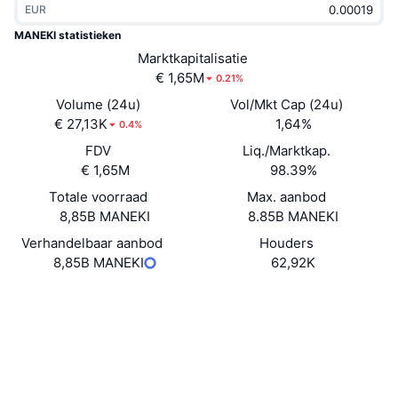
EUR
Trending
Crypto-ETF's
Leren
CMC MCP
MANEKI statistieken
Nieuw
Marktkapitalisatie
Bitcoin ETF's
x402
Nieuws
€ 1,65M
0.21%
Crypto
Ethereum (Ethereum) ETF's
Volume (24u)
Vol/Mkt Cap (24u)
Academy
€ 27,13K
1,64%
0.4%
Politiek
FDV
Liq./Marktkap.
Technische analyse
Onderzoek
€ 1,65M
98.39%
Sport
Totale voorraad
Max. aanbod
RSI
Video's
8,85B MANEKI
8.85B MANEKI
Financiën
MACD
Verhandelbaar aanbod
Houders
Woordenlijst
8,85B MANEKI
62,92K
Technologie
Website
Website
Derivaten
Campagnes
Sociale kanalen
NFT
Overzicht
Contracten
25hAyB...Q3mTDJ
Airdrops
2.9
Beoordeling (CertiK)
Totale NFT-statistieken
Liquidaties
Explorers
solscan.io
Diamanten beloningen