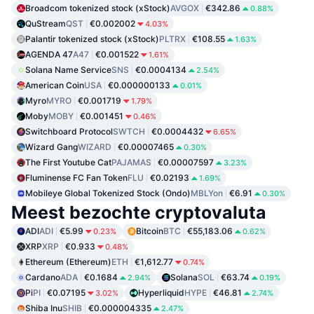
Broadcom tokenized stock (xStock)
AVGOX
€342.86
0.88%
QuStream
QST
€0.002002
4.03%
Palantir tokenized stock (xStock)
PLTRX
€108.55
1.63%
AGENDA 47
A47
€0.001522
1.61%
Solana Name Service
SNS
€0.0004134
2.54%
American Coin
USA
€0.000000133
0.01%
Myro
MYRO
€0.001719
1.79%
Moby
MOBY
€0.001451
0.46%
Switchboard Protocol
SWTCH
€0.0004432
6.65%
Wizard Gang
WIZARD
€0.00007465
0.30%
The First Youtube Cat
PAJAMAS
€0.00007597
3.23%
Fluminense FC Fan Token
FLU
€0.02193
1.69%
Mobileye Global Tokenized Stock (Ondo)
MBLYon
€6.91
0.30%
Meest bezochte cryptovaluta
ADI
ADI
€5.99
Bitcoin
BTC
€55,183.06
0.23%
0.62%
XRP
XRP
€0.933
0.48%
Ethereum (Ethereum)
ETH
€1,612.77
0.74%
Cardano
ADA
€0.1684
Solana
SOL
€63.74
2.94%
0.19%
Pi
PI
€0.07195
Hyperliquid
HYPE
€46.81
3.02%
2.74%
Shiba Inu
SHIB
€0.000004335
2.47%