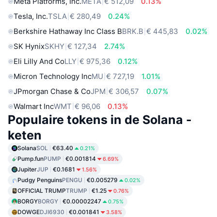
Meta Platforms, Inc.
META
€ 512,09
0.13%
Tesla, Inc.
TSLA
€ 280,49
0.24%
Berkshire Hathaway Inc Class B
BRK.B
€ 445,83
0.02%
SK Hynix
SKHY
€ 127,34
2.74%
Eli Lilly And Co
LLY
€ 975,36
0.12%
Micron Technology Inc
MU
€ 727,19
1.01%
JPmorgan Chase & Co
JPM
€ 306,57
0.07%
Walmart Inc
WMT
€ 96,06
0.13%
Populaire tokens in de Solana -
keten
Solana
SOL
€63.40
0.21%
Pump.fun
PUMP
€0.001814
6.69%
Jupiter
JUP
€0.1681
1.56%
Pudgy Penguins
PENGU
€0.005279
0.02%
OFFICIAL TRUMP
TRUMP
€1.25
0.76%
BORGY
BORGY
€0.00002247
0.75%
DOWGE
DJI6930
€0.001841
3.58%