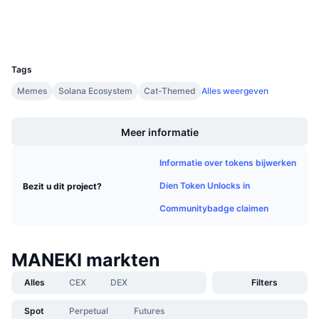
Aankomende verkopen
Wallets
Financieringstarieven
Leren & Verdienen
UCID
30912
Kalenders
Tags
Memes
Solana Ecosystem
Cat-Themed
Alles weergeven
ICO kalender
Boost
Meer informatie
Agenda
Informatie over tokens bijwerken
Dien Token Unlocks in
Bezit u dit project?
Communitybadge claimen
MANEKI markten
Alles
CEX
DEX
Filters
Spot
Perpetual
Futures