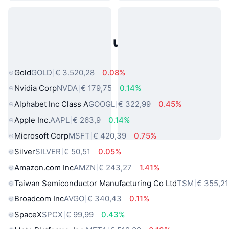
Populaire activa uit de echte
wereld
Gold
GOLD
€ 3.520,28
0.08%
Nvidia Corp
NVDA
€ 179,75
0.14%
Alphabet Inc Class A
GOOGL
€ 322,99
0.45%
Apple Inc.
AAPL
€ 263,9
0.14%
Microsoft Corp
MSFT
€ 420,39
0.75%
Silver
SILVER
€ 50,51
0.05%
Amazon.com Inc
AMZN
€ 243,27
1.41%
Taiwan Semiconductor Manufacturing Co Ltd
TSM
€ 355,21
Broadcom Inc
AVGO
€ 340,43
0.11%
SpaceX
SPCX
€ 99,99
0.43%