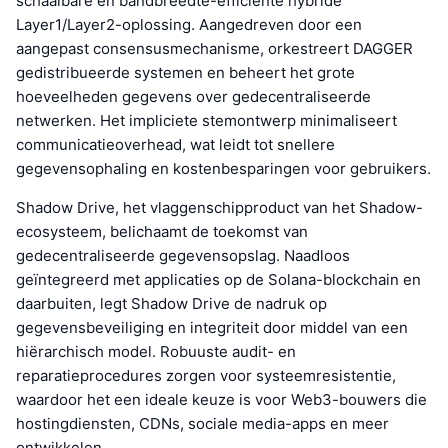
schaalbare en bandbreedte-efficiënte hybride
Layer1/Layer2-oplossing. Aangedreven door een
aangepast consensusmechanisme, orkestreert DAGGER
gedistribueerde systemen en beheert het grote
hoeveelheden gegevens over gedecentraliseerde
netwerken. Het impliciete stemontwerp minimaliseert
communicatieoverhead, wat leidt tot snellere
gegevensophaling en kostenbesparingen voor gebruikers.
Shadow Drive, het vlaggenschipproduct van het Shadow-
ecosysteem, belichaamt de toekomst van
gedecentraliseerde gegevensopslag. Naadloos
geïntegreerd met applicaties op de Solana-blockchain en
daarbuiten, legt Shadow Drive de nadruk op
gegevensbeveiliging en integriteit door middel van een
hiërarchisch model. Robuuste audit- en
reparatieprocedures zorgen voor systeemresistentie,
waardoor het een ideale keuze is voor Web3-bouwers die
hostingdiensten, CDNs, sociale media-apps en meer
ontwikkelen.