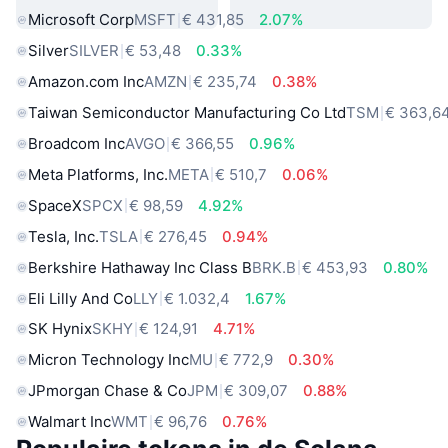
Microsoft Corp
MSFT
€ 431,85
2.07%
Silver
SILVER
€ 53,48
0.33%
Amazon.com Inc
AMZN
€ 235,74
0.38%
Taiwan Semiconductor Manufacturing Co Ltd
TSM
€ 363,6
Broadcom Inc
AVGO
€ 366,55
0.96%
Meta Platforms, Inc.
META
€ 510,7
0.06%
SpaceX
SPCX
€ 98,59
4.92%
Tesla, Inc.
TSLA
€ 276,45
0.94%
Berkshire Hathaway Inc Class B
BRK.B
€ 453,93
0.80%
Eli Lilly And Co
LLY
€ 1.032,4
1.67%
SK Hynix
SKHY
€ 124,91
4.71%
Micron Technology Inc
MU
€ 772,9
0.30%
JPmorgan Chase & Co
JPM
€ 309,07
0.88%
Walmart Inc
WMT
€ 96,76
0.76%