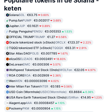
Populaire tokens in de Solana -
keten
Solana
SOL
€63.75
0.60%
Pump.fun
PUMP
€0.002017
3.68%
Jupiter
JUP
€0.1621
0.89%
Pudgy Penguins
PENGU
€0.005353
1.53%
OFFICIAL TRUMP
TRUMP
€1.27
0.58%
Oracle tokenized stock (xStock)
ORCLX
€123.37
2.22%
TQQQ tokenized ETF (xStock)
TQQQX
€63.31
2.91%
Star Atlas DAO
POLIS
€0.007785
1.67%
elizaOS
ELIZAOS
€0.0002491
18.83%
DeLorean
DMC
€0.000306
3.57%
Wolfspeed Tokenized Stock (Ondo)
WOLFon
€22.05
4.97%
ROA CORE
ROA
€0.002909
2.36%
Wen
WEN
€0.000003096
4.02%
Inter Milan Fan Token
INTER
€0.185
0.56%
USD Coin (Wormhole)
USDC(WormHole)
€0.8684
0.36%
USA Rare Earth Tokenized Stock (Ondo)
USARon
€14.95
1.23%
Aiagent.app
AAA
€0.00008457
1.10%
Pockemy
PKM
€0.0000904
1.15%