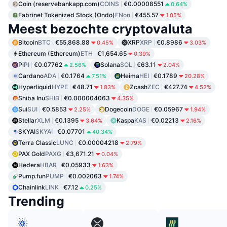
Coin (reservebankapp.com)
COINS
€0.00008551
0.64%
Fabrinet Tokenized Stock (Ondo)
FNon
€455.57
1.05%
Meest bezochte cryptovaluta
Bitcoin
BTC
€55,868.88
XRP
XRP
€0.8986
0.45%
3.03%
Ethereum (Ethereum)
ETH
€1,654.65
0.39%
Pi
PI
€0.07762
Solana
SOL
€63.11
2.56%
2.04%
Cardano
ADA
€0.1764
Heima
HEI
€0.1789
7.51%
20.28%
Hyperliquid
HYPE
€48.71
Zcash
ZEC
€427.74
1.83%
4.52%
Shiba Inu
SHIB
€0.000004063
4.35%
Sui
SUI
€0.5853
Dogecoin
DOGE
€0.05967
2.25%
1.94%
Stellar
XLM
€0.1395
Kaspa
KAS
€0.02213
3.64%
2.16%
SKYAI
SKYAI
€0.07701
40.34%
Terra Classic
LUNC
€0.00004218
2.79%
PAX Gold
PAXG
€3,671.21
0.04%
Hedera
HBAR
€0.05933
1.63%
Pump.fun
PUMP
€0.002063
1.74%
Chainlink
LINK
€7.12
0.25%
Trending