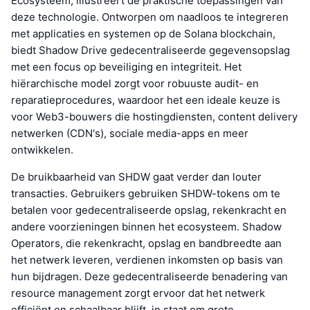
Ecosysteem, illustreert de praktische toepassingen van
deze technologie. Ontworpen om naadloos te integreren
met applicaties en systemen op de Solana blockchain,
biedt Shadow Drive gedecentraliseerde gegevensopslag
met een focus op beveiliging en integriteit. Het
hiërarchische model zorgt voor robuuste audit- en
reparatieprocedures, waardoor het een ideale keuze is
voor Web3-bouwers die hostingdiensten, content delivery
netwerken (CDN's), sociale media-apps en meer
ontwikkelen.
De bruikbaarheid van SHDW gaat verder dan louter
transacties. Gebruikers gebruiken SHDW-tokens om te
betalen voor gedecentraliseerde opslag, rekenkracht en
andere voorzieningen binnen het ecosysteem. Shadow
Operators, die rekenkracht, opslag en bandbreedte aan
het netwerk leveren, verdienen inkomsten op basis van
hun bijdragen. Deze gedecentraliseerde benadering van
resource management zorgt ervoor dat het netwerk
efficiënt en schaalbaar blijft, in staat om grote