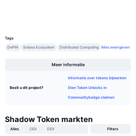
Explorers
solscan.io
Aankomende verkopen
Financieringstarieven
Leren & Verdienen
Wallets
UCID
Kalenders
16868
Tags
ICO kalender
DePIN
Solana Ecosystem
Distributed Computing
Alles weergeven
Boost
Agenda
Meer informatie
Informatie over tokens bijwerken
Dien Token Unlocks in
Bezit u dit project?
Communitybadge claimen
Shadow Token markten
Alles
CEX
DEX
Filters