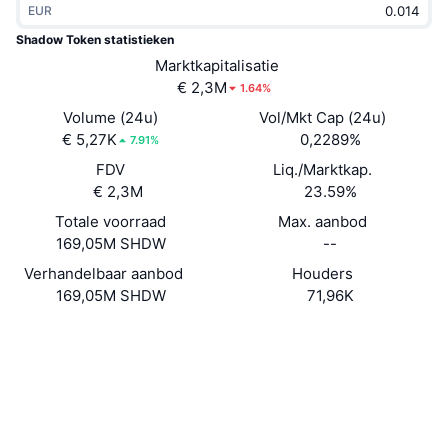
EUR
Trending
Crypto-ETF's
Leren
CMC MCP
Shadow Token statistieken
Nieuw
Marktkapitalisatie
Bitcoin ETF's
x402
Nieuws
€ 2,3M
1.64%
Crypto
Ethereum (Ethereum) ETF's
Volume (24u)
Vol/Mkt Cap (24u)
Academy
€ 5,27K
0,2289%
7.91%
Politiek
FDV
Liq./Marktkap.
Technische analyse
Onderzoek
€ 2,3M
23.59%
Sport
Totale voorraad
Max. aanbod
RSI
Video's
169,05M SHDW
--
Financiën
MACD
Verhandelbaar aanbod
Houders
Woordenlijst
169,05M SHDW
71,96K
Technologie
Website
Website
Derivaten
Campagnes
NFT
Sociale kanalen
Overzicht
Airdrops
Contracten
SHDWyB...k9pL6y
Totale NFT-statistieken
3.2
Liquidaties
Diamanten beloningen
Beoordeling (CertiK)