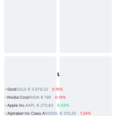
Populaire activa uit de echte
wereld
Gold
GOLD
€ 3.679,32
0.16%
Nvidia Corp
NVDA
€ 190
0.14%
Apple Inc.
AAPL
€ 270,83
0.33%
Alphabet Inc Class A
GOOGL
€ 310,35
1.34%