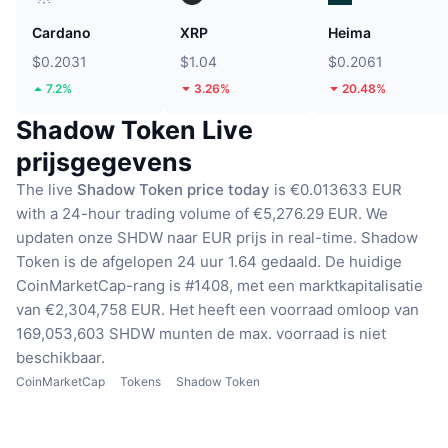
Cardano
XRP
Heima
$0.2031
$1.04
$0.2061
7.2%
3.26%
20.48%
Shadow Token Live
prijsgegevens
The live
Shadow Token price today
is €0.013633 EUR
with a 24-hour trading volume of €5,276.29 EUR.
We
updaten onze SHDW naar EUR prijs in real-time.
Shadow
Token is de afgelopen 24 uur 1.64 gedaald.
De huidige
CoinMarketCap-rang is #1408, met een marktkapitalisatie
van €2,304,758 EUR.
Het heeft een voorraad omloop van
169,053,603 SHDW munten
de max. voorraad is niet
beschikbaar.
CoinMarketCap
Tokens
Shadow Token