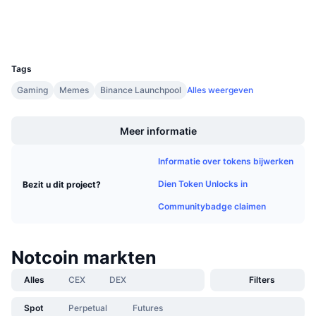
Aankomende verkopen
Wallets
Financieringstarieven
Leren & Verdienen
UCID
28850
Kalenders
Tags
Gaming
Memes
Binance Launchpool
Alles weergeven
ICO kalender
Boost
Meer informatie
Agenda
Informatie over tokens bijwerken
Dien Token Unlocks in
Bezit u dit project?
Communitybadge claimen
Notcoin markten
Alles
CEX
DEX
Filters
Spot
Perpetual
Futures