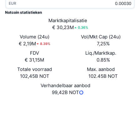
EUR
Trending
Crypto-ETF's
Leren
CMC MCP
Notcoin statistieken
Nieuw
Marktkapitalisatie
Bitcoin ETF's
x402
Nieuws
€ 30,23M
0.36%
Crypto
Ethereum (Ethereum) ETF's
Volume (24u)
Vol/Mkt Cap (24u)
Academy
€ 2,19M
7,25%
8.39%
Politiek
FDV
Liq./Marktkap.
Technische analyse
Onderzoek
€ 31,15M
0.85%
Sport
Totale voorraad
Max. aanbod
RSI
Video's
102,45B NOT
102.45B NOT
Financiën
MACD
Verhandelbaar aanbod
Woordenlijst
99,42B NOT
Technologie
Website
Website
Whitepaper
Derivaten
Campagnes
Sociale kanalen
NFT
Overzicht
Contracten
EQAvlW...M__NOT
Airdrops
4.3
Beoordeling (CertiK)
Totale NFT-statistieken
Liquidaties
Explorers
tonviewer.com
Diamanten beloningen