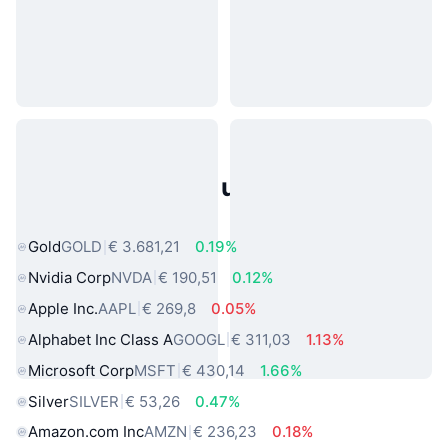
Populaire activa uit de echte
wereld
Gold
GOLD
€ 3.681,21
0.19%
Nvidia Corp
NVDA
€ 190,51
0.12%
Apple Inc.
AAPL
€ 269,8
0.05%
Alphabet Inc Class A
GOOGL
€ 311,03
1.13%
Microsoft Corp
MSFT
€ 430,14
1.66%
Silver
SILVER
€ 53,26
0.47%
Amazon.com Inc
AMZN
€ 236,23
0.18%