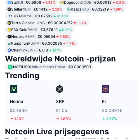
Sui
SUI
€0.5906
Dogecoin
DOGE
€0.06013
1.48%
0.91%
Stellar
XLM
€0.1412
Kaspa
KAS
€0.02219
2.52%
1.89%
SKYAI
SKYAI
€0.07592
41.40%
Terra Classic
LUNC
€0.00004252
1.92%
PAX Gold
PAXG
€3,676.11
0.27%
Hedera
HBAR
€0.05954
0.68%
Pump.fun
PUMP
€0.002035
4.71%
Chainlink
LINK
€7.18
1.17%
Wereldwijde Notcoin -prijzen
NOT/USD
United States Dollar
$0.0003503
Trending
Heima
XRP
Pi
$0.1986
$1.05
$0.08946
1.13%
1.85%
2.87%
Notcoin Live prijsgegevens