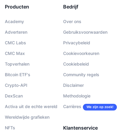
Producten
Bedrijf
Academy
Over ons
Adverteren
Gebruiksvoorwaarden
CMC Labs
Privacybeleid
CMC Max
Cookievoorkeuren
Topverhalen
Cookiebeleid
Bitcoin ETF's
Community regels
Crypto-API
Disclaimer
DexScan
Methodologie
Activa uit de echte wereld
Carrières
We zijn op zoek!
Wereldwijde grafieken
Klantenservice
NFTs