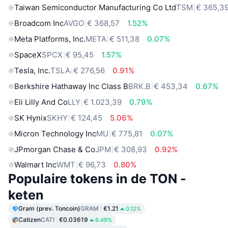
Taiwan Semiconductor Manufacturing Co Ltd
TSM
€ 365,3
Broadcom Inc
AVGO
€ 368,57
1.52%
Meta Platforms, Inc.
META
€ 511,38
0.07%
SpaceX
SPCX
€ 95,45
1.57%
Tesla, Inc.
TSLA
€ 276,56
0.91%
Berkshire Hathaway Inc Class B
BRK.B
€ 453,34
0.67%
Eli Lilly And Co
LLY
€ 1.023,39
0.79%
SK Hynix
SKHY
€ 124,45
5.06%
Micron Technology Inc
MU
€ 775,81
0.07%
JPmorgan Chase & Co
JPM
€ 308,93
0.92%
Walmart Inc
WMT
€ 96,73
0.80%
Populaire tokens in de TON -
keten
Gram (prev. Toncoin)
GRAM
€1.21
0.12%
Catizen
CATI
€0.03619
6.49%