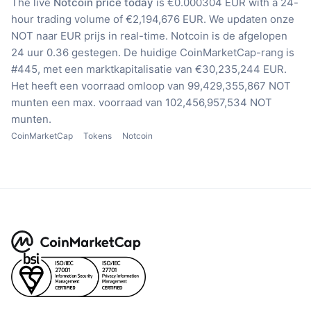
The live
Notcoin price today
is €0.000304 EUR with a 24-
hour trading volume of €2,194,676 EUR.
We updaten onze
NOT naar EUR prijs in real-time.
Notcoin is de afgelopen
24 uur 0.36 gestegen.
De huidige CoinMarketCap-rang is
#445, met een marktkapitalisatie van €30,235,244 EUR.
Het heeft een voorraad omloop van 99,429,355,867 NOT
munten
een max. voorraad van 102,456,957,534 NOT
munten.
CoinMarketCap
Tokens
Notcoin