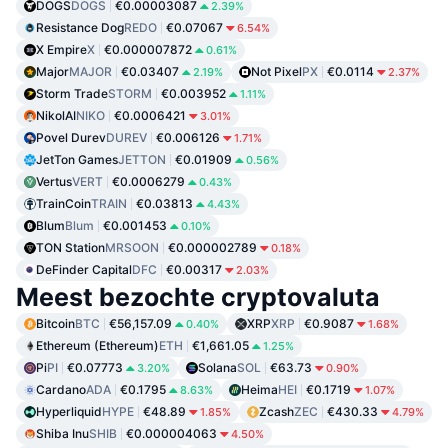
DOGS
DOGS
€0.00003087
2.39%
Resistance Dog
REDO
€0.07067
6.54%
X Empire
X
€0.000007872
0.61%
Major
MAJOR
€0.03407
Not Pixel
PX
€0.0114
2.19%
2.37%
Storm Trade
STORM
€0.003952
1.11%
NikolAI
NIKO
€0.0006421
3.01%
Povel Durev
DUREV
€0.006126
1.71%
JetTon Games
JETTON
€0.01909
0.56%
Vertus
VERT
€0.0006279
0.43%
TrainCoin
TRAIN
€0.03813
4.43%
Blum
Blum
€0.001453
0.10%
TON Station
MRSOON
€0.000002789
0.18%
DeFinder Capital
DFC
€0.00317
2.03%
Meest bezochte cryptovaluta
Bitcoin
BTC
€56,157.09
XRP
XRP
€0.9087
0.40%
1.68%
Ethereum (Ethereum)
ETH
€1,661.05
1.25%
Pi
PI
€0.07773
Solana
SOL
€63.73
3.20%
0.90%
Cardano
ADA
€0.1795
Heima
HEI
€0.1719
8.63%
1.07%
Hyperliquid
HYPE
€48.89
Zcash
ZEC
€430.33
1.85%
4.79%
Shiba Inu
SHIB
€0.000004063
4.50%