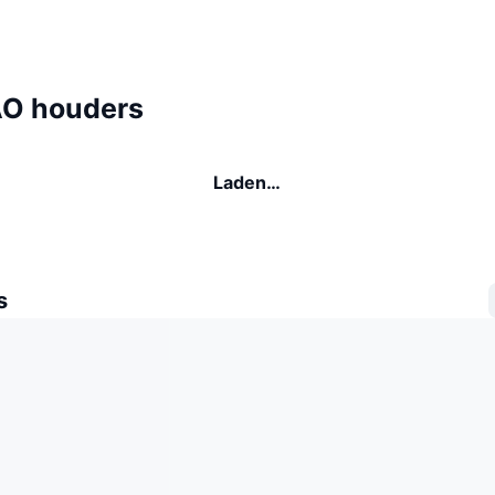
O houders
Laden…
s