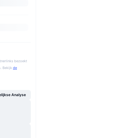
tnerlinks bezoekt
. Bekijk
de
ijkse Analyse