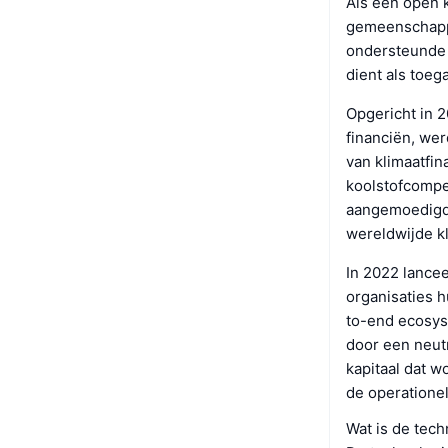
Als een open 
gemeenschappe
ondersteunde 
dient als toeg
Opgericht in 2
financiën, we
van klimaatfin
koolstofcompe
aangemoedigd.
wereldwijde kl
In 2022 lance
organisaties 
to-end ecosys
door een neutr
kapitaal dat w
de operationel
Wat is de tec