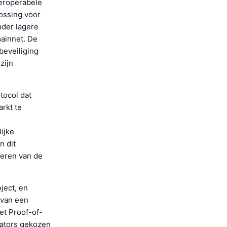
teroperabele
ossing voor
nder lagere
mainnet. De
beveiliging
zijn
tocol dat
rkt te
ijke
n dit
leren van de
ject, en
 van een
et Proof-of-
dators gekozen