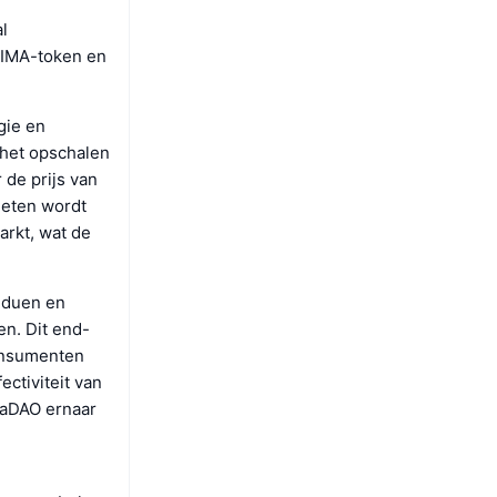
l
LIMA-token en
gie en
 het opschalen
 de prijs van
ieten wordt
arkt, wat de
iduen en
n. Dit end-
onsumenten
ectiviteit van
imaDAO ernaar