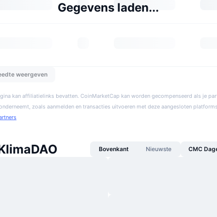
Gegevens laden...
reedte weergeven
gina kan affiliatielinks bevatten. CoinMarketCap kan worden gecompenseerd als je par
 onderneemt, zoals aanmelden en transacties uitvoeren met deze aangesloten platforms
artners
 KlimaDAO
Bovenkant
Nieuwste
CMC Dagel