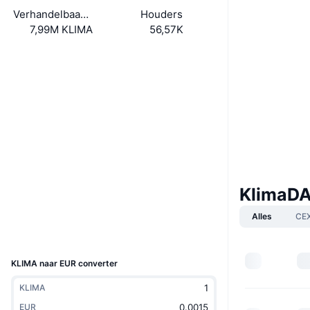
Verhandelbaar aanbod
Houders
7,99M KLIMA
56,57K
Website
Whitepaper
Website
Sociale kanalen
0x4e78...257815
Contracten
3.5
Beoordeling (CertiK)
polygonscan.com
KlimaD
Explorers
Alles
CE
Wallets
UCID
12873
KLIMA naar EUR converter
KLIMA
EUR