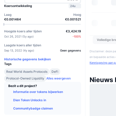
Koersontwikkeling
24u
Laag
Hoog
€0.001464
€0.001521
Hoogste koers aller tijden
€3,424.19
Oct 26, 2021
(
5y ago
)
-100
%
Volledige b
Laagste koers aller tijden
Sep 13, 2022
(
4y ago
)
Geen gegevens
Disclaimer: deze pa
en bepaalde acties
Historische gegevens bekijken
Kennisgeving aan p
Tags
Real World Assets Protocols
DeFi
Nieuws
Protocol-Owned Liquidity
Alles weergeven
Bezit u dit project?
Informatie over tokens bijwerken
Dien Token Unlocks in
Communitybadge claimen