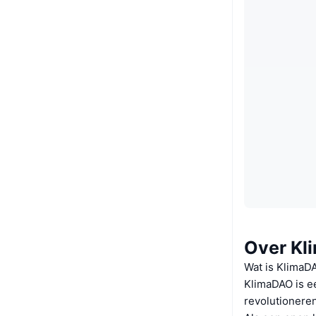
Over K
Wat is KlimaD
KlimaDAO is ee
revolutioneren