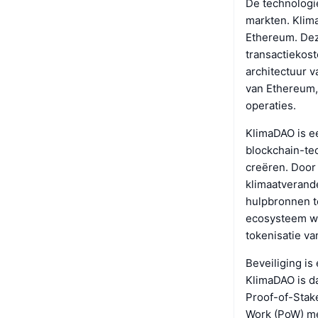
De technologi
markten. Klim
Ethereum. Dez
transactiekost
architectuur v
van Ethereum, 
operaties.
KlimaDAO is e
blockchain-tec
creëren. Door 
klimaatverand
hulpbronnen te
ecosysteem wor
tokenisatie va
Beveiliging is
KlimaDAO is d
Proof-of-Stak
Work (PoW) me