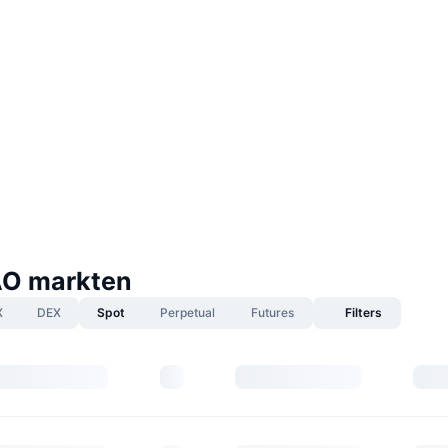
AO markten
X
DEX
Spot
Perpetual
Futures
Filters