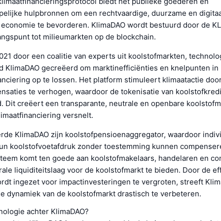
klimaatfinancieringsprotocol biedt het publieke goederen en
lijke hulpbronnen om een rechtvaardige, duurzame en digitaa
economie te bevorderen. KlimaDAO wordt bestuurd door de K
angspunt tot milieumarkten op de blockchain.
021 door een coalitie van experts uit koolstofmarkten, technolo
rd KlimaDAO gecreëerd om marktinefficiënties en knelpunten in
anciering op te lossen. Het platform stimuleert klimaatactie door
nsaties te verhogen, waardoor de tokenisatie van koolstofkred
 Dit creëert een transparante, neutrale en openbare koolstofm
imaatfinanciering versnelt.
erde KlimaDAO zijn koolstofpensioenaggregator, waardoor indiv
hun koolstofvoetafdruk zonder toestemming kunnen compensere
teem komt ten goede aan koolstofmakelaars, handelaren en c
ale liquiditeitslaag voor de koolstofmarkt te bieden. Door de eff
ordt ingezet voor impactinvesteringen te vergroten, streeft Kl
e dynamiek van de koolstofmarkt drastisch te verbeteren.
hnologie achter KlimaDAO?