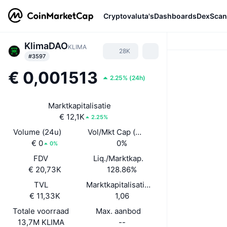
Cryptovaluta's
Dashboards
DexScan
KlimaDAO
KLIMA
28K
#3597
€ 0,001513
2.25%
(
24h
)
Marktkapitalisatie
€ 12,1K
2.25%
Volume (24u)
Vol/Mkt Cap (24u)
€ 0
0%
0%
FDV
Liq./Marktkap.
€ 20,73K
128.86%
TVL
Marktkapitalisatie/TVL
€ 11,33K
1,06
Totale voorraad
Max. aanbod
13,7M KLIMA
--