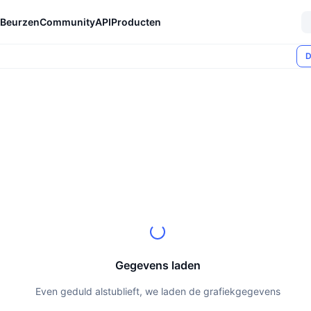
Beurzen
Community
API
Producten
D
Gegevens laden
Even geduld alstublieft, we laden de grafiekgegevens