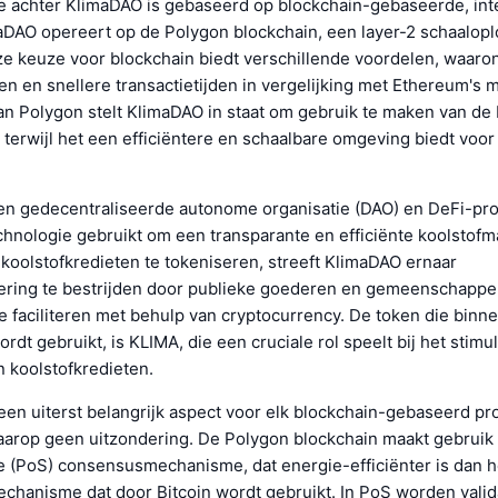
e achter KlimaDAO is gebaseerd op blockchain-gebaseerde, in
aDAO opereert op de Polygon blockchain, een layer-2 schaalopl
e keuze voor blockchain biedt verschillende voordelen, waaro
en en snellere transactietijden in vergelijking met Ethereum's 
an Polygon stelt KlimaDAO in staat om gebruik te maken van de 
terwijl het een efficiëntere en schaalbare omgeving biedt voor 
en gedecentraliseerde autonome organisatie (DAO) en DeFi-pro
hnologie gebruikt om een transparante en efficiënte koolstofma
koolstofkredieten te tokeniseren, streeft KlimaDAO ernaar
ering te bestrijden door publieke goederen en gemeenschappel
 faciliteren met behulp van cryptocurrency. De token die binne
dt gebruikt, is KLIMA, die een cruciale rol speelt bij het stimu
n koolstofkredieten.
 een uiterst belangrijk aspect voor elk blockchain-gebaseerd pro
aarop geen uitzondering. De Polygon blockchain maakt gebruik
e (PoS) consensusmechanisme, dat energie-efficiënter is dan h
chanisme dat door Bitcoin wordt gebruikt. In PoS worden vali