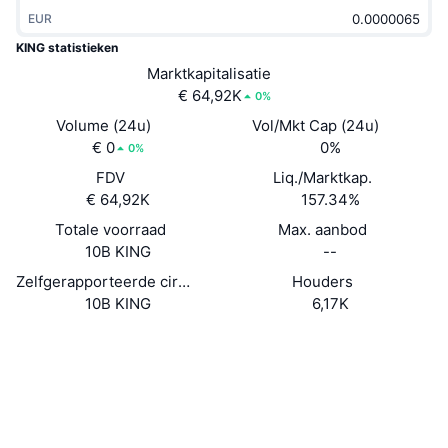
Trending
Crypto-ETF's
EUR
Leren
CMC MCP
KING statistieken
Nieuw
Bitcoin ETF's
Marktkapitalisatie
x402
Nieuws
€ 64,92K
0%
Crypto
Ethereum (Ethereum) ETF's
Volume (24u)
Vol/Mkt Cap (24u)
Academy
€ 0
0%
0%
Politiek
Technische analyse
FDV
Liq./Marktkap.
Onderzoek
€ 64,92K
157.34%
Sport
RSI
Video's
Totale voorraad
Max. aanbod
10B KING
--
Financiën
MACD
Woordenlijst
Zelfgerapporteerde circulerende voorraad
Houders
10B KING
6,17K
Technologie
Derivaten
Campagnes
Website
Website
NFT
Sociale kanalen
Overzicht
Airdrops
Totale NFT-statistieken
0xe280...6fae8f
Liquidaties
Diamanten beloningen
Contracten