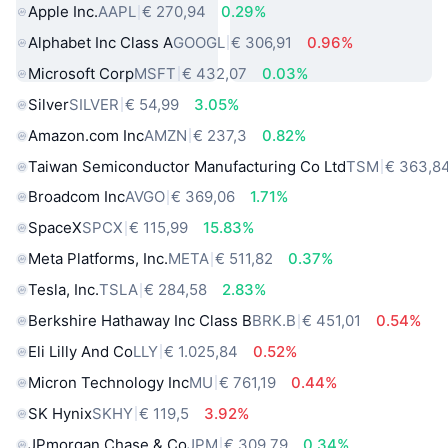
Apple Inc.
AAPL
€ 270,94
0.29%
Alphabet Inc Class A
GOOGL
€ 306,91
0.96%
Microsoft Corp
MSFT
€ 432,07
0.03%
Silver
SILVER
€ 54,99
3.05%
Amazon.com Inc
AMZN
€ 237,3
0.82%
Taiwan Semiconductor Manufacturing Co Ltd
TSM
€ 363,8
Broadcom Inc
AVGO
€ 369,06
1.71%
SpaceX
SPCX
€ 115,99
15.83%
Meta Platforms, Inc.
META
€ 511,82
0.37%
Tesla, Inc.
TSLA
€ 284,58
2.83%
Berkshire Hathaway Inc Class B
BRK.B
€ 451,01
0.54%
Eli Lilly And Co
LLY
€ 1.025,84
0.52%
Micron Technology Inc
MU
€ 761,19
0.44%
SK Hynix
SKHY
€ 119,5
3.92%
JPmorgan Chase & Co
JPM
€ 309,79
0.34%