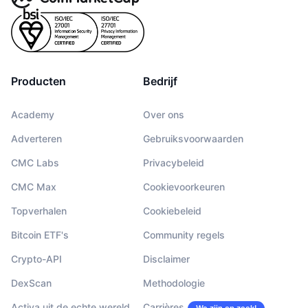
Producten
Bedrijf
Academy
Over ons
Adverteren
Gebruiksvoorwaarden
CMC Labs
Privacybeleid
CMC Max
Cookievoorkeuren
Topverhalen
Cookiebeleid
Bitcoin ETF's
Community regels
Crypto-API
Disclaimer
DexScan
Methodologie
Activa uit de echte wereld
Carrières
We zijn op zoek!