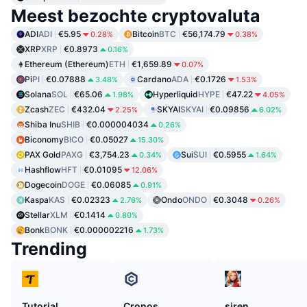
Meest bezochte cryptovaluta
ADI
ADI
€5.95
Bitcoin
BTC
€56,174.79
0.28%
0.38%
XRP
XRP
€0.8973
0.16%
Ethereum (Ethereum)
ETH
€1,659.89
0.07%
Pi
PI
€0.07888
Cardano
ADA
€0.1726
3.48%
1.53%
Solana
SOL
€65.06
Hyperliquid
HYPE
€47.22
1.98%
4.05%
Zcash
ZEC
€432.04
SKYAI
SKYAI
€0.09856
2.25%
6.02%
Shiba Inu
SHIB
€0.000004034
0.26%
Biconomy
BICO
€0.05027
15.30%
PAX Gold
PAXG
€3,754.23
Sui
SUI
€0.5955
0.34%
1.64%
Hashflow
HFT
€0.01095
12.06%
Dogecoin
DOGE
€0.06085
0.91%
Kaspa
KAS
€0.02323
Ondo
ONDO
€0.3048
2.76%
0.26%
Stellar
XLM
€0.1414
0.80%
Bonk
BONK
€0.000002216
1.73%
Trending
Tutorial
Cronos
siren