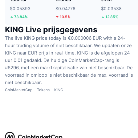
$0.05893
$0.04776
$0.03538
73.84%
10.5%
12.85%
KING Live prijsgegevens
The live
KING price today
is €0.000006 EUR with a 24-
hour trading volume of niet beschikbaar.
We updaten onze
KING naar EUR prijs in real-time.
KING is de afgelopen 24
uur 0.01 gedaald.
De huidige CoinMarketCap-rang is
#6296, met een marktkapitalisatie van niet beschikbaar.
De
voorraad in omloop is niet beschikbaar
de max. voorraad is
niet beschikbaar.
CoinMarketCap
Tokens
KING