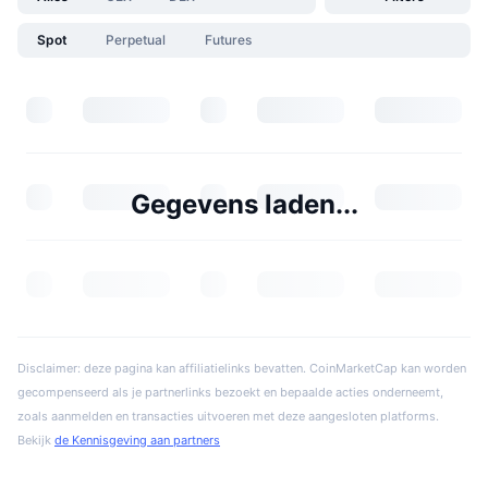
Spot
Perpetual
Futures
Gegevens laden...
Disclaimer: deze pagina kan affiliatielinks bevatten. CoinMarketCap kan worden
gecompenseerd als je partnerlinks bezoekt en bepaalde acties onderneemt,
zoals aanmelden en transacties uitvoeren met deze aangesloten platforms.
Bekijk
de Kennisgeving aan partners