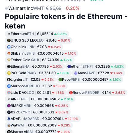
Walmart Inc
WMT
€ 96,69
0.20%
Populaire tokens in de Ethereum -
keten
Ethereum
ETH
€1,655.14
0.37%
UNUS SED LEO
LEO
€8.40
0.61%
Chainlink
LINK
€7.08
0.24%
Shiba Inu
SHIB
€0.000004015
1.10%
Tether Gold
XAUt
€3,740.59
1.77%
Ethena
ENA
€0.07785
ether.fi
ETHFI
€0.3295
2.93%
4.83%
PAX Gold
PAXG
€3,751.39
Aave
AAVE
€77.28
1.80%
1.66%
Lighter
LIT
€2.02
Pepe
PEPE
€0.000002457
2.21%
1.10%
Morpho
MORPHO
€1.62
1.80%
Lido DAO
LDO
€0.2481
Render
RENDER
€1.14
1.56%
2.63%
AINFT
NFT
€0.0000002402
2.61%
RMRK
RMRK
€0.009668
0.25%
XYRO
XYRO
€0.0001533
0.02%
ADAPad
ADAPAD
€0.0007494
12.19%
Wat
WAT
€0.0000002009
0.26%
Sharpe AI
SAI
€0.0007772
2.79%