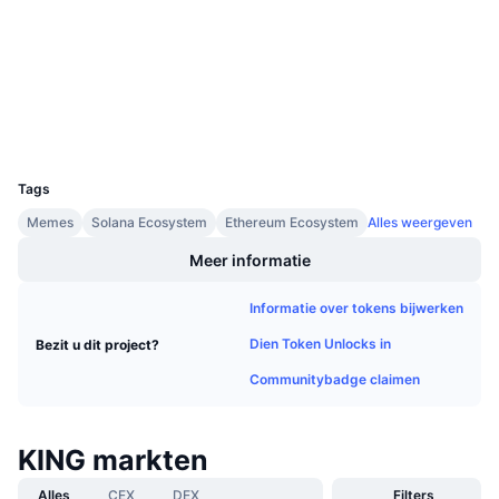
Aankomende verkopen
etherscan.io
Financieringstarieven
Leren & Verdienen
Explorers
Kalenders
Wallets
UCID
ICO kalender
25002
Tags
Agenda
Memes
Solana Ecosystem
Ethereum Ecosystem
Alles weergeven
Meer informatie
Informatie over tokens bijwerken
Dien Token Unlocks in
Bezit u dit project?
Communitybadge claimen
KING markten
Alles
CEX
DEX
Filters