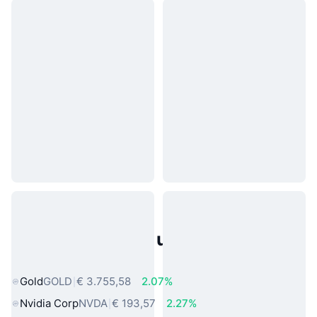
Populaire activa uit de echte
wereld
Gold
GOLD
€ 3.755,58
2.07%
Nvidia Corp
NVDA
€ 193,57
2.27%