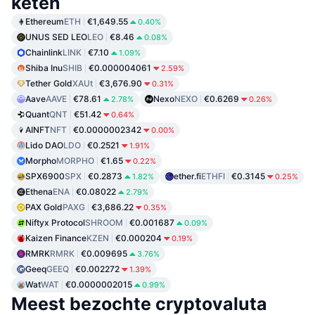
keten
Ethereum
ETH
€1,649.55
0.40%
UNUS SED LEO
LEO
€8.46
0.08%
Chainlink
LINK
€7.10
1.09%
Shiba Inu
SHIB
€0.000004061
2.59%
Tether Gold
XAUt
€3,676.90
0.31%
Aave
AAVE
€78.61
Nexo
NEXO
€0.6269
2.78%
0.26%
Quant
QNT
€51.42
0.64%
AINFT
NFT
€0.0000002342
0.00%
Lido DAO
LDO
€0.2521
1.91%
Morpho
MORPHO
€1.65
0.22%
SPX6900
SPX
€0.2873
ether.fi
ETHFI
€0.3145
1.82%
0.25%
Ethena
ENA
€0.08022
2.79%
PAX Gold
PAXG
€3,686.22
0.35%
Niftyx Protocol
SHROOM
€0.001687
0.09%
Kaizen Finance
KZEN
€0.000204
0.19%
RMRK
RMRK
€0.009695
3.76%
Geeq
GEEQ
€0.002272
1.39%
Wat
WAT
€0.0000002015
0.99%
Meest bezochte cryptovaluta