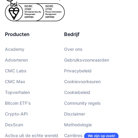
Producten
Bedrijf
Academy
Over ons
Adverteren
Gebruiksvoorwaarden
CMC Labs
Privacybeleid
CMC Max
Cookievoorkeuren
Topverhalen
Cookiebeleid
Bitcoin ETF's
Community regels
Crypto-API
Disclaimer
DexScan
Methodologie
Activa uit de echte wereld
Carrières
We zijn op zoek!