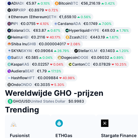
ADI
ADI
€5.97
Bitcoin
BTC
€56,216.19
0.10%
0.42%
XRP
XRP
€0.8979
0.72%
Ethereum (Ethereum)
ETH
€1,659.10
0.56%
Pi
PI
€0.0755
Cardano
ADA
€0.1749
4.10%
7.00%
Solana
SOL
€63.87
Hyperliquid
HYPE
€49.03
0.67%
1.76%
Heima
HEI
€0.2116
Zcash
ZEC
€443.19
40.17%
1.67%
Shiba Inu
SHIB
€0.000004017
2.08%
SKYAI
SKYAI
€0.09064
Stellar
XLM
€0.1403
26.79%
1.20%
Sui
SUI
€0.585
Dogecoin
DOGE
€0.06032
0.04%
0.89%
Kaspa
KAS
€0.02257
Canton
CC
€0.07829
0.04%
10.25%
Audiera
BEAT
€1.79
17.13%
Hashflow
HFT
€0.009884
40.98%
Ondo
ONDO
€0.3035
5.30%
Wereldwijde GHO -prijzen
GHO/USD
United States Dollar
$0.9983
Trending
Fusionist
ETHGas
Stargate Finance