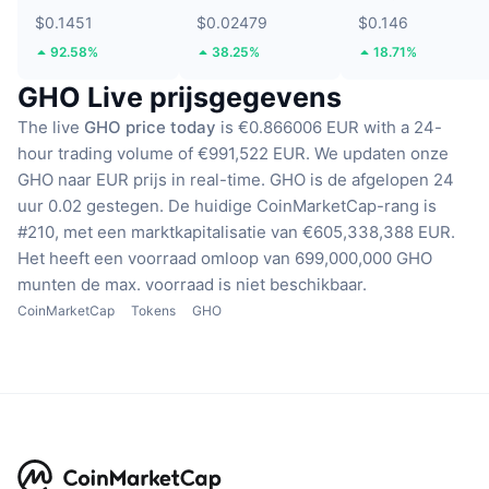
$0.1451
$0.02479
$0.146
92.58%
38.25%
18.71%
GHO Live prijsgegevens
The live
GHO price today
is €0.866006 EUR with a 24-
hour trading volume of €991,522 EUR.
We updaten onze
GHO naar EUR prijs in real-time.
GHO is de afgelopen 24
uur 0.02 gestegen.
De huidige CoinMarketCap-rang is
#210, met een marktkapitalisatie van €605,338,388 EUR.
Het heeft een voorraad omloop van 699,000,000 GHO
munten
de max. voorraad is niet beschikbaar.
CoinMarketCap
Tokens
GHO