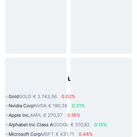
Populaire activa uit de echte
wereld
Gold
GOLD
€ 3.743,56
0.02%
Nvidia Corp
NVDA
€ 190,36
0.21%
Apple Inc.
AAPL
€ 270,57
0.16%
Alphabet Inc Class A
GOOGL
€ 310,82
0.15%
Microsoft Corp
MSFT
€ 431,71
0.44%