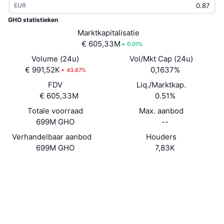
EUR
Trending
Crypto-ETF's
Leren
CMC MCP
GHO statistieken
Nieuw
Marktkapitalisatie
Bitcoin ETF's
x402
Nieuws
€ 605,33M
0.01%
Crypto
Ethereum (Ethereum) ETF's
Volume (24u)
Vol/Mkt Cap (24u)
Academy
€ 991,52K
0,1637%
43.67%
Politiek
FDV
Liq./Marktkap.
Technische analyse
Onderzoek
€ 605,33M
0.51%
Sport
Totale voorraad
Max. aanbod
RSI
Video's
699M GHO
--
Financiën
MACD
Verhandelbaar aanbod
Houders
Woordenlijst
699M GHO
7,83K
Technologie
Website
Website
Whitepaper
Derivaten
Campagnes
Sociale kanalen
NFT
Overzicht
Airdrops
Contracten
0x40D1...aE6C2f
Explorers
etherscan.io
Totale NFT-statistieken
Liquidaties
Diamanten beloningen