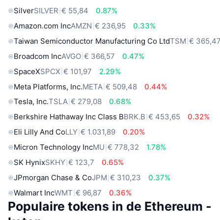
Silver
SILVER
€ 55,84
0.87%
Amazon.com Inc
AMZN
€ 236,95
0.33%
Taiwan Semiconductor Manufacturing Co Ltd
TSM
€ 365,4
Broadcom Inc
AVGO
€ 366,57
0.47%
SpaceX
SPCX
€ 101,97
2.29%
Meta Platforms, Inc.
META
€ 509,48
0.44%
Tesla, Inc.
TSLA
€ 279,08
0.68%
Berkshire Hathaway Inc Class B
BRK.B
€ 453,65
0.32%
Eli Lilly And Co
LLY
€ 1.031,89
0.20%
Micron Technology Inc
MU
€ 778,32
1.78%
SK Hynix
SKHY
€ 123,7
0.65%
JPmorgan Chase & Co
JPM
€ 310,23
0.37%
Walmart Inc
WMT
€ 96,87
0.36%
Populaire tokens in de Ethereum -