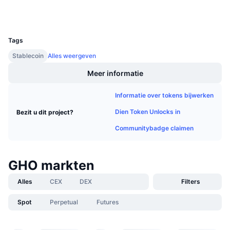
Wallets
Aankomende verkopen
Financieringstarieven
Leren & Verdienen
UCID
23508
Tags
Kalenders
Stablecoin
Alles weergeven
ICO kalender
Meer informatie
Informatie over tokens bijwerken
Agenda
Dien Token Unlocks in
Bezit u dit project?
Communitybadge claimen
GHO markten
Alles
CEX
DEX
Filters
Spot
Perpetual
Futures