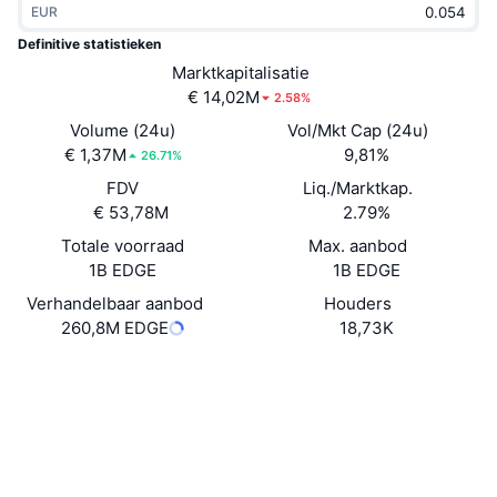
EUR
Trending
Crypto-ETF's
Leren
CMC MCP
Definitive statistieken
Nieuw
Marktkapitalisatie
Bitcoin ETF's
x402
Nieuws
€ 14,02M
2.58%
Crypto
Ethereum (Ethereum) ETF's
Volume (24u)
Vol/Mkt Cap (24u)
Academy
€ 1,37M
9,81%
26.71%
Politiek
FDV
Liq./Marktkap.
Technische analyse
Onderzoek
€ 53,78M
2.79%
Sport
Totale voorraad
Max. aanbod
RSI
Video's
1B EDGE
1B EDGE
Financiën
MACD
Verhandelbaar aanbod
Houders
Woordenlijst
260,8M EDGE
18,73K
Technologie
Website
Website
Whitepaper
Derivaten
Campagnes
Sociale kanalen
NFT
Overzicht
Airdrops
Contracten
0xED6E...cAf110
4.1
Beoordeling (CertiK)
Totale NFT-statistieken
Liquidaties
Diamanten beloningen
Explorers
basescan.org