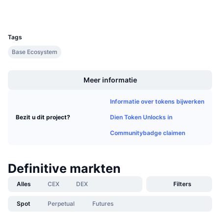
Wallets
Aankomende verkopen
Financieringstarieven
Leren & Verdienen
UCID
36288
Tags
Kalenders
Base Ecosystem
Boost
ICO kalender
Meer informatie
Agenda
Informatie over tokens bijwerken
Dien Token Unlocks in
Bezit u dit project?
Communitybadge claimen
Definitive markten
Alles
CEX
DEX
Filters
Spot
Perpetual
Futures