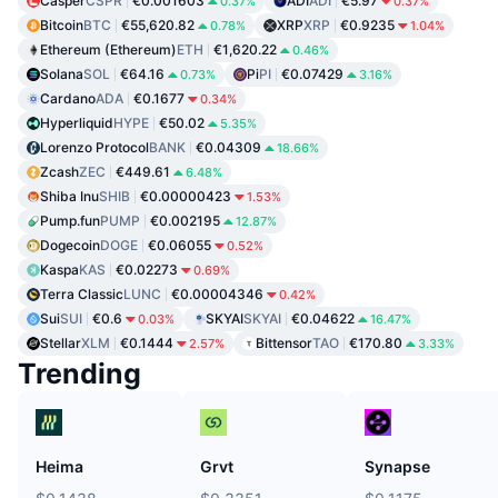
Casper
CSPR
€0.001603
ADI
ADI
€5.97
0.37%
0.37%
Bitcoin
BTC
€55,620.82
XRP
XRP
€0.9235
0.78%
1.04%
Ethereum (Ethereum)
ETH
€1,620.22
0.46%
Solana
SOL
€64.16
Pi
PI
€0.07429
0.73%
3.16%
Cardano
ADA
€0.1677
0.34%
Hyperliquid
HYPE
€50.02
5.35%
Lorenzo Protocol
BANK
€0.04309
18.66%
Zcash
ZEC
€449.61
6.48%
Shiba Inu
SHIB
€0.00000423
1.53%
Pump.fun
PUMP
€0.002195
12.87%
Dogecoin
DOGE
€0.06055
0.52%
Kaspa
KAS
€0.02273
0.69%
Terra Classic
LUNC
€0.00004346
0.42%
Sui
SUI
€0.6
SKYAI
SKYAI
€0.04622
0.03%
16.47%
Stellar
XLM
€0.1444
Bittensor
TAO
€170.80
2.57%
3.33%
Trending
Heima
Grvt
Synapse