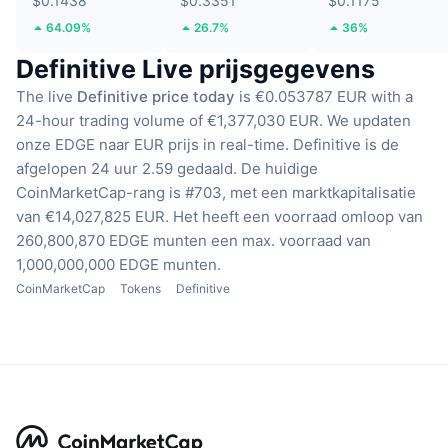
$0.1438
$0.3351
$0.1175
64.09%
26.7%
36%
Definitive Live prijsgegevens
The live
Definitive price today
is €0.053787 EUR with a
24-hour trading volume of €1,377,030 EUR.
We updaten
onze EDGE naar EUR prijs in real-time.
Definitive is de
afgelopen 24 uur 2.59 gedaald.
De huidige
CoinMarketCap-rang is #703, met een marktkapitalisatie
van €14,027,825 EUR.
Het heeft een voorraad omloop van
260,800,870 EDGE munten
een max. voorraad van
1,000,000,000 EDGE munten.
CoinMarketCap
Tokens
Definitive