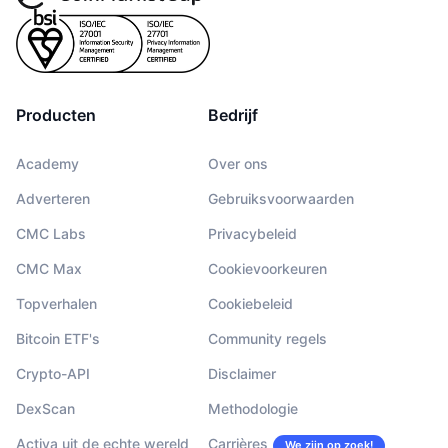
Producten
Bedrijf
Academy
Over ons
Adverteren
Gebruiksvoorwaarden
CMC Labs
Privacybeleid
CMC Max
Cookievoorkeuren
Topverhalen
Cookiebeleid
Bitcoin ETF's
Community regels
Crypto-API
Disclaimer
DexScan
Methodologie
Activa uit de echte wereld
Carrières
We zijn op zoek!