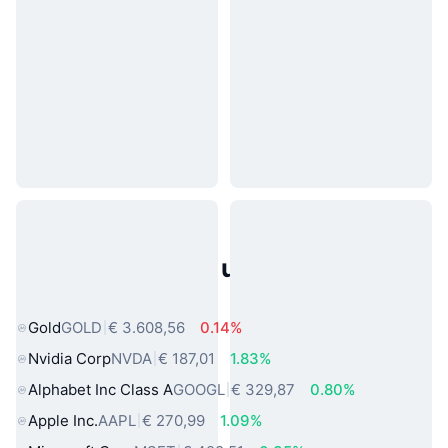
Populaire activa uit de echte
wereld
Gold
GOLD
€ 3.608,56
0.14%
Nvidia Corp
NVDA
€ 187,01
1.83%
Alphabet Inc Class A
GOOGL
€ 329,87
0.80%
Apple Inc.
AAPL
€ 270,99
1.09%