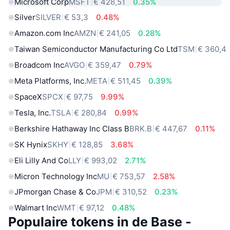
Microsoft Corp
MSFT
€ 428,51
0.35%
Silver
SILVER
€ 53,3
0.48%
Amazon.com Inc
AMZN
€ 241,05
0.28%
Taiwan Semiconductor Manufacturing Co Ltd
TSM
€ 360,4
Broadcom Inc
AVGO
€ 359,47
0.79%
Meta Platforms, Inc.
META
€ 511,45
0.39%
SpaceX
SPCX
€ 97,75
9.99%
Tesla, Inc.
TSLA
€ 280,84
0.99%
Berkshire Hathaway Inc Class B
BRK.B
€ 447,67
0.11%
SK Hynix
SKHY
€ 128,85
3.68%
Eli Lilly And Co
LLY
€ 993,02
2.71%
Micron Technology Inc
MU
€ 753,57
2.58%
JPmorgan Chase & Co
JPM
€ 310,52
0.23%
Walmart Inc
WMT
€ 97,12
0.48%
Populaire tokens in de Base -