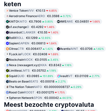
keten
Venice Token
VVV
€10.13
4.85%
Aerodrome Finance
AERO
€0.3598
0.72%
KAITO
KAITO
€0.7906
AWE
AWE
€0.04851
0.80%
1.66%
o1.exchange
O
€0.4292
1.46%
tokenbot
CLANKER
€10.55
1.40%
RollX
ROLL
€0.1299
12.93%
Sapien
SAPIEN
€0.06813
1.84%
Citrea
CTR
€0.006417
Avantis
AVNT
€0.0706
1.42%
1.62%
FLock.io
FLOCK
€0.02408
1.69%
Nockchain
NOCK
€0.0105
3.45%
Nexa (nexaagent.xyz)
NXA
€0.8342
1.16%
Limitless
LMTS
€0.05702
1.19%
Squid
QUID
€0.0985
ivault
IVT
€0.01109
151.89%
2.77%
Beats on Base
BEATS
€0.00018
2.27%
The Nation Token
NATO
€0.00000008727
0.29%
Roost Coin
ROOST
€0.0001275
1.75%
Spheron Network
SPON
€0.00042
44.51%
Meest bezochte cryptovaluta