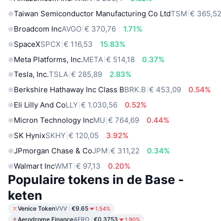
Taiwan Semiconductor Manufacturing Co Ltd
TSM
€ 365,5
Broadcom Inc
AVGO
€ 370,76
1.71%
SpaceX
SPCX
€ 116,53
15.83%
Meta Platforms, Inc.
META
€ 514,18
0.37%
Tesla, Inc.
TSLA
€ 285,89
2.83%
Berkshire Hathaway Inc Class B
BRK.B
€ 453,09
0.54%
Eli Lilly And Co
LLY
€ 1.030,56
0.52%
Micron Technology Inc
MU
€ 764,69
0.44%
SK Hynix
SKHY
€ 120,05
3.92%
JPmorgan Chase & Co
JPM
€ 311,22
0.34%
Walmart Inc
WMT
€ 97,13
0.20%
Populaire tokens in de Base -
keten
Venice Token
VVV
€9.65
1.54%
Aerodrome Finance
AERO
€0.3753
1.90%