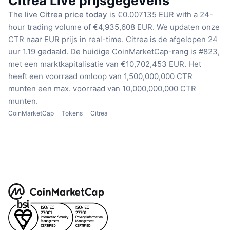
Citrea Live prijsgegevens
The live
Citrea price today
is €0.007135 EUR with a 24-
hour trading volume of €4,935,608 EUR.
We updaten onze
CTR naar EUR prijs in real-time.
Citrea is de afgelopen 24
uur 1.19 gedaald.
De huidige CoinMarketCap-rang is #823,
met een marktkapitalisatie van €10,702,453 EUR.
Het
heeft een voorraad omloop van 1,500,000,000 CTR
munten
een max. voorraad van 10,000,000,000 CTR
munten.
CoinMarketCap
Tokens
Citrea