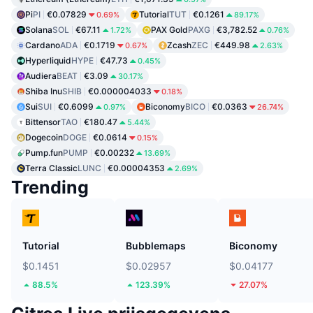
Pi
PI
€0.07829
Tutorial
TUT
€0.1261
0.69%
89.17%
Solana
SOL
€67.11
PAX Gold
PAXG
€3,782.52
1.72%
0.76%
Cardano
ADA
€0.1719
Zcash
ZEC
€449.98
0.67%
2.63%
Hyperliquid
HYPE
€47.73
0.45%
Audiera
BEAT
€3.09
30.17%
Shiba Inu
SHIB
€0.000004033
0.18%
Sui
SUI
€0.6099
Biconomy
BICO
€0.0363
0.97%
26.74%
Bittensor
TAO
€180.47
5.44%
Dogecoin
DOGE
€0.0614
0.15%
Pump.fun
PUMP
€0.00232
13.69%
Terra Classic
LUNC
€0.00004353
2.69%
Trending
Tutorial
Bubblemaps
Biconomy
$0.1451
$0.02957
$0.04177
88.5%
123.39%
27.07%