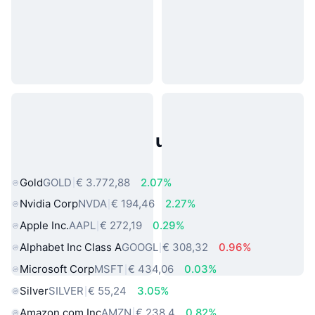
Populaire activa uit de echte
wereld
Gold
GOLD
€ 3.772,88
2.07%
Nvidia Corp
NVDA
€ 194,46
2.27%
Apple Inc.
AAPL
€ 272,19
0.29%
Alphabet Inc Class A
GOOGL
€ 308,32
0.96%
Microsoft Corp
MSFT
€ 434,06
0.03%
Silver
SILVER
€ 55,24
3.05%
Amazon.com Inc
AMZN
€ 238,4
0.82%