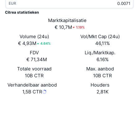
EUR
Trending
Crypto-ETF's
Leren
CMC MCP
Citrea statistieken
Nieuw
Marktkapitalisatie
Bitcoin ETF's
x402
Nieuws
€ 10,7M
1.19%
Crypto
Ethereum (Ethereum) ETF's
Volume (24u)
Vol/Mkt Cap (24u)
Academy
€ 4,93M
46,11%
4.64%
Politiek
FDV
Liq./Marktkap.
Technische analyse
Onderzoek
€ 71,34M
6.16%
Sport
Totale voorraad
Max. aanbod
RSI
Video's
10B CTR
10B CTR
Financiën
MACD
Verhandelbaar aanbod
Houders
Woordenlijst
1,5B CTR
2,81K
Technologie
Website
Website
Whitepaper
Derivaten
Campagnes
Sociale kanalen
NFT
Overzicht
Airdrops
Contracten
0x1103...2757f7
explorer.mainnet.citrea.xyz
Totale NFT-statistieken
Explorers
Liquidaties
Diamanten beloningen