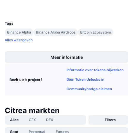
Aankomende verkopen
Wallets
Financieringstarieven
Leren & Verdienen
UCID
39916
Tags
Kalenders
Binance Alpha
Binance Alpha Airdrops
Bitcoin Ecosystem
Alles weergeven
ICO kalender
Boost
Agenda
Meer informatie
Informatie over tokens bijwerken
Dien Token Unlocks in
Bezit u dit project?
Communitybadge claimen
Citrea markten
Alles
CEX
DEX
Filters
Spot
Perpetual
Futures