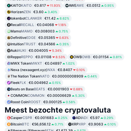
KAITO
KAITO
€0.617
AWE
AWE
€0.0512
11.93%
0.95%
Horizen
ZEN
€3.60
3.40%
tokenbot
CLANKER
€11.42
6.62%
Recall
RECALL
€0.04068
1.18%
Mamo
MAMO
€0.008003
0.75%
Definitive
EDGE
€0.05365
0.63%
Intuition
TRUST
€0.04566
0.35%
Auki
AUKI
€0.004005
5.34%
Reppo
REPPO
€0.01108
OWB
OWB
€0.01154
8.53%
0.81%
MWX Token
MWXT
€0.04897
1.02%
Nexa (nexaagent.xyz)
NXA
€0.8407
0.10%
The Nation Token
NATO
€0.00000008909
0.44%
Fleek
FLK
€0.004962
0.15%
Beats on Base
BEATS
€0.0001903
0.68%
COMMON
COMMON
€0.00006629
5.30%
Roost Coin
ROOST
€0.000125
0.58%
Meest bezochte cryptovaluta
Casper
CSPR
€0.001683
ADI
ADI
€5.97
0.25%
0.29%
Bitcoin
BTC
€56,656.12
XRP
XRP
€0.9063
0.71%
0.10%
Ethereum (Ethereum)
ETH
€1,671.39
0.57%