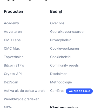
Producten
Bedrijf
Academy
Over ons
Adverteren
Gebruiksvoorwaarden
CMC Labs
Privacybeleid
CMC Max
Cookievoorkeuren
Topverhalen
Cookiebeleid
Bitcoin ETF's
Community regels
Crypto-API
Disclaimer
DexScan
Methodologie
Activa uit de echte wereld
Carrières
We zijn op zoek!
Wereldwijde grafieken
Klantenservice
NFTs