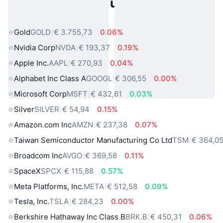
Populaire activa uit de echte
wereld
Gold
GOLD
€ 3.755,73
0.06%
Nvidia Corp
NVDA
€ 193,37
0.19%
Apple Inc.
AAPL
€ 270,93
0.04%
Alphabet Inc Class A
GOOGL
€ 306,55
0.00%
Microsoft Corp
MSFT
€ 432,61
0.03%
Silver
SILVER
€ 54,94
0.15%
Amazon.com Inc
AMZN
€ 237,38
0.07%
Taiwan Semiconductor Manufacturing Co Ltd
TSM
€ 364,0
Broadcom Inc
AVGO
€ 369,58
0.11%
SpaceX
SPCX
€ 115,88
0.57%
Meta Platforms, Inc.
META
€ 512,58
0.09%
Tesla, Inc.
TSLA
€ 284,23
0.00%
Berkshire Hathaway Inc Class B
BRK.B
€ 450,31
0.06%