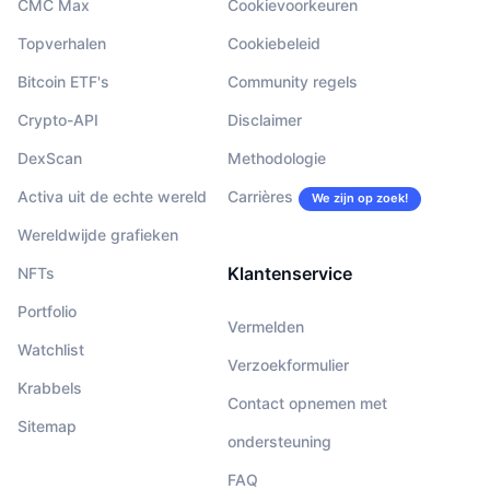
CMC Max
Cookievoorkeuren
Topverhalen
Cookiebeleid
Bitcoin ETF's
Community regels
Crypto-API
Disclaimer
DexScan
Methodologie
Activa uit de echte wereld
Carrières
We zijn op zoek!
Wereldwijde grafieken
Klantenservice
NFTs
Portfolio
Vermelden
Watchlist
Verzoekformulier
Krabbels
Contact opnemen met
Sitemap
ondersteuning
FAQ