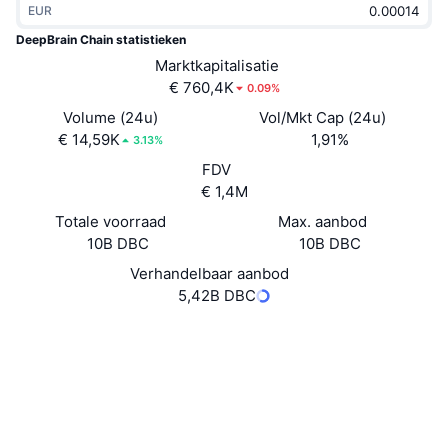
EUR
Trending
Crypto-ETF's
Leren
CMC MCP
DeepBrain Chain statistieken
Nieuw
Marktkapitalisatie
Bitcoin ETF's
x402
Nieuws
€ 760,4K
0.09%
Crypto
Ethereum (Ethereum) ETF's
Volume (24u)
Vol/Mkt Cap (24u)
Academy
€ 14,59K
1,91%
3.13%
Politiek
FDV
Technische analyse
Onderzoek
€ 1,4M
Sport
Totale voorraad
Max. aanbod
RSI
Video's
10B DBC
10B DBC
Financiën
MACD
Verhandelbaar aanbod
Woordenlijst
5,42B DBC
Technologie
Website
Website
Whitepaper
Derivaten
Campagnes
Sociale kanalen
NFT
4.4
Overzicht
Beoordeling (CertiK)
Airdrops
Audits
Totale NFT-statistieken
Liquidaties
Diamanten beloningen
Explorers
dbc.subscan.io