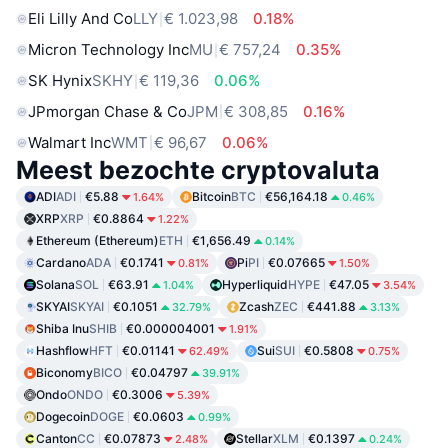
Eli Lilly And Co
LLY
€ 1.023,98
0.18%
Micron Technology Inc
MU
€ 757,24
0.35%
SK Hynix
SKHY
€ 119,36
0.06%
JPmorgan Chase & Co
JPM
€ 308,85
0.16%
Walmart Inc
WMT
€ 96,67
0.06%
Meest bezochte cryptovaluta
ADI
ADI
€5.88
Bitcoin
BTC
€56,164.18
1.64%
0.46%
XRP
XRP
€0.8864
1.22%
Ethereum (Ethereum)
ETH
€1,656.49
0.14%
Cardano
ADA
€0.1741
Pi
PI
€0.07665
0.81%
1.50%
Solana
SOL
€63.91
Hyperliquid
HYPE
€47.05
1.04%
3.54%
SKYAI
SKYAI
€0.1051
Zcash
ZEC
€441.88
32.79%
3.13%
Shiba Inu
SHIB
€0.000004001
1.91%
Hashflow
HFT
€0.01141
Sui
SUI
€0.5808
62.49%
0.75%
Biconomy
BICO
€0.04797
39.91%
Ondo
ONDO
€0.3006
5.39%
Dogecoin
DOGE
€0.0603
0.99%
Canton
CC
€0.07873
Stellar
XLM
€0.1397
2.48%
0.24%