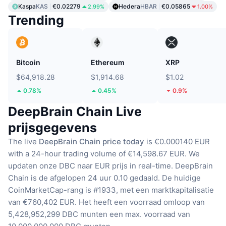
Kaspa
KAS
€0.02279
Hedera
HBAR
€0.05865
2.99%
1.00%
Trending
Bitcoin
Ethereum
XRP
$64,918.28
$1,914.68
$1.02
0.78%
0.45%
0.9%
DeepBrain Chain Live
prijsgegevens
The live
DeepBrain Chain price today
is €0.000140 EUR
with a 24-hour trading volume of €14,598.67 EUR.
We
updaten onze DBC naar EUR prijs in real-time.
DeepBrain
Chain is de afgelopen 24 uur 0.10 gedaald.
De huidige
CoinMarketCap-rang is #1933, met een marktkapitalisatie
van €760,402 EUR.
Het heeft een voorraad omloop van
5,428,952,299 DBC munten
een max. voorraad van