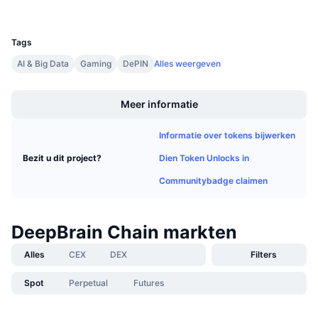
Aankomende verkopen
UCID
Financieringstarieven
2316
Leren & Verdienen
Tags
AI & Big Data
Gaming
DePIN
Alles weergeven
Kalenders
Boost
ICO kalender
Meer informatie
Agenda
Informatie over tokens bijwerken
Dien Token Unlocks in
Bezit u dit project?
Communitybadge claimen
DeepBrain Chain markten
Alles
CEX
DEX
Filters
Spot
Perpetual
Futures