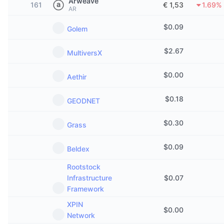
Arweave
161
€ 1,53
1.69%
Trending
Crypto-ETF's
AR
Leren
CMC MCP
$
0.09
Golem
Nieuw
Bitcoin ETF's
x402
Nieuws
$
2.67
MultiversX
Crypto
Ethereum (Ethereum) ETF's
Academy
$
0.00
Aethir
Politiek
Technische analyse
Onderzoek
$
0.18
GEODNET
Sport
RSI
Video's
$
0.30
Grass
Financiën
MACD
Woordenlijst
$
0.09
Beldex
Technologie
Derivaten
Rootstock
Campagnes
Infrastructure
$
0.07
NFT
Framework
Overzicht
Airdrops
XPIN
Totale NFT-statistieken
$
0.00
Liquidaties
Network
Diamanten beloningen