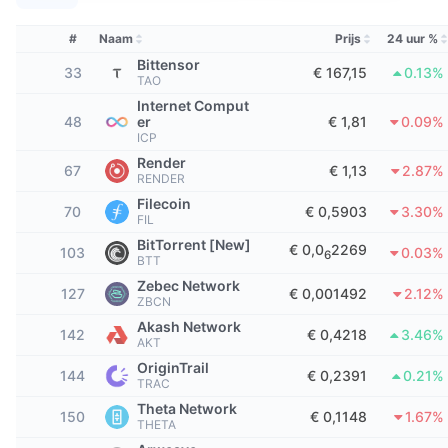
Tophandelaren
Artikelen
Instroom/uitstroom van exchanges
DEX API
Converter
Leaderboards
Spot
#
Naam
Prijs
24 uur %
Sentiment
Zakelijk
Nieuwsbrief
Bittensor
Indicatoren
Trending
Derivaten
33
€ 167,15
0.13%
TAO
Prijzen
Internet Comput
CMC Launch
Aankomend
Fear & greed index
48
er
€ 1,81
0.09%
ICP
Bronnen
CMC Labs
Recent toegevoegd
Render
Seizoensindex Altcoin
67
€ 1,13
2.87%
RENDER
CMC Max
Filecoin
Winnaars en verliezers
Indicatoren marktcyclus
70
€ 0,5903
3.30%
FIL
Documentatie
BitTorrent [New]
€ 0,0
2269
Topverhalen
103
0.03%
6
Meest bezocht
Bitcoin-dominantie
BTT
FAQ
Zebec Network
127
€ 0,001492
2.12%
Telegram-bot
ZBCN
Sentiment van de gemeenschap
CoinMarketCap 20 Index
Akash Network
142
€ 0,4218
3.46%
AI-integraties
AKT
Adverteren
Chain ranking
CoinMarketCap 100 Index
OriginTrail
144
€ 0,2391
0.21%
CMC Agent Hub
TRAC
Theta Network
Voorspellingsmarkten
ETF-stromen
150
€ 0,1148
1.67%
Site-widgets
THETA
Vaardighedenmarktplaats