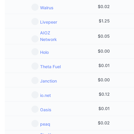
Aankomende verkopen
$
0.02
Walrus
Financieringstarieven
Leren & Verdienen
$
1.25
Livepeer
Kalenders
AIOZ
$
0.05
Network
ICO kalender
$
0.00
Holo
Agenda
$
0.01
Theta Fuel
$
0.00
Janction
$
0.12
io.net
$
0.01
Oasis
$
0.02
peaq