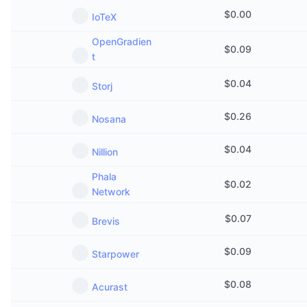
$
0.00
IoTeX
OpenGradien
$
0.09
t
$
0.04
Storj
$
0.26
Nosana
$
0.04
Nillion
Phala
$
0.02
Network
$
0.07
Brevis
$
0.09
Starpower
$
0.08
Acurast