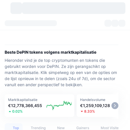
Cryptovaluta's
Dashboards
Cryptovaluta's
DexScan
Markten
Ranglijst
Beste DePIN tokens volgens marktkapitalisatie
Hieronder vind je de top cryptomunten en tokens die
Signalen
Beurzen
Categorieën
New
Marktoverzicht
gebruikt worden voor DePIN. Ze zijn gerangschikt op
marktkapitalisatie. Klik simpelweg op een van de opties om
Populair
Community
Historische snapshots
Spotmarkt
Gecentraliseerde beurzen
de lijst opnieuw in te delen (zoals 24u of 7d), om de sector
vanuit een ander perspectief te bekijken.
Nieuw
Feeds
API
Token-ontgrendelingen
Aantal cryptovaluta's
Spot
Marktkapitalisatie
Handelsvolume
Stijgers
Onderwerpen
Opbrengsten
Producten
Bitcoin Schatkisten
Derivaten
API
€12,778,366,455
€1,259,109,128
0.02%
8.33%
Meme-verkenner
Live
Activa uit de echte wereld
BNB Schatkisten
Producten
Crypto-API
Gedecentraliseerde beurs:
Top
Trending
New
Gainers
Most Visited