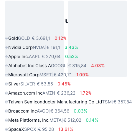
Populaire activa uit de echte
wereld
Gold
GOLD
€ 3.691,1
0.12%
Nvidia Corp
NVDA
€ 191,1
3.43%
Apple Inc.
AAPL
€ 270,64
0.52%
Alphabet Inc Class A
GOOGL
€ 315,84
4.03%
Microsoft Corp
MSFT
€ 420,71
1.09%
Silver
SILVER
€ 53,55
0.45%
Amazon.com Inc
AMZN
€ 236,22
1.72%
Taiwan Semiconductor Manufacturing Co Ltd
TSM
€ 357,8
Broadcom Inc
AVGO
€ 364,56
0.03%
Meta Platforms, Inc.
META
€ 512,02
0.14%
SpaceX
SPCX
€ 95,28
13.61%