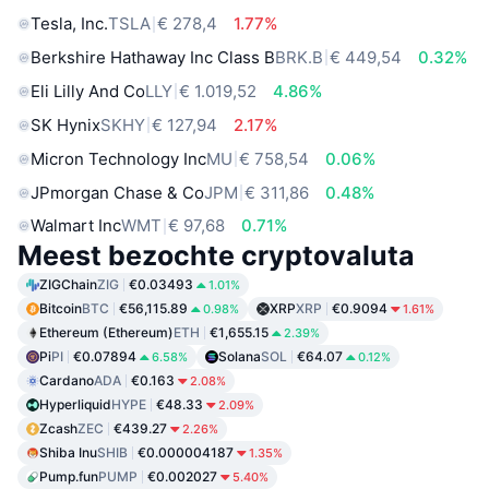
Tesla, Inc.
TSLA
€ 278,4
1.77%
Berkshire Hathaway Inc Class B
BRK.B
€ 449,54
0.32%
Eli Lilly And Co
LLY
€ 1.019,52
4.86%
SK Hynix
SKHY
€ 127,94
2.17%
Micron Technology Inc
MU
€ 758,54
0.06%
JPmorgan Chase & Co
JPM
€ 311,86
0.48%
Walmart Inc
WMT
€ 97,68
0.71%
Meest bezochte cryptovaluta
ZIGChain
ZIG
€0.03493
1.01%
Bitcoin
BTC
€56,115.89
XRP
XRP
€0.9094
0.98%
1.61%
Ethereum (Ethereum)
ETH
€1,655.15
2.39%
Pi
PI
€0.07894
Solana
SOL
€64.07
6.58%
0.12%
Cardano
ADA
€0.163
2.08%
Hyperliquid
HYPE
€48.33
2.09%
Zcash
ZEC
€439.27
2.26%
Shiba Inu
SHIB
€0.000004187
1.35%
Pump.fun
PUMP
€0.002027
5.40%