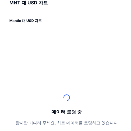
상위 트레이더들
기사들
거래소 유입/유출
MNT 대 USD 차트
DEX API
계산기
리더보드
스팟
센티멘트
엔터프라이즈
뉴스레터
지표
트렌딩
파생상품
Mantle 대 USD 차트
가격
CMC Launch
예정
공포 및 탐욕 지수.
리소스
CMC 랩스
최근 상장된 종목
알트코인 시즌 지수
CMC Max
상승 및 하락 종목
시장 주기 지표
문서
주요 뉴스
가장 많이 방문한 종목
비트코인 도미넌스
FAQ
텔레그램 봇
커뮤니티 정서
CoinMarketCap 20 지수
AI 통합
광고
체인 순위
CoinMarketCap 100 지수
데이터 로딩 중
CMC 에이전트 허브
예측 시장
ETF 자금 흐름
잠시만 기다려 주세요, 차트 데이터를 로딩하고 있습니다
사이트 위젯
스킬 마켓플레이스