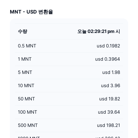
MNT - USD 변환율
수량
오늘 02:29:21 pm 시
0.5
MNT
usd 0.1982
1
MNT
usd 0.3964
5
MNT
usd 1.98
10
MNT
usd 3.96
50
MNT
usd 19.82
100
MNT
usd 39.64
500
MNT
usd 198.21