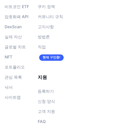
비트코인 ETF
쿠키 정책
암호화폐 API
커뮤니티 규칙
DexScan
고지사항
실제 자산
방법론
글로벌 차트
직업
NFT
현재 구인중!
포트폴리오
지원
관심 목록
낙서
등록하기
사이트맵
신청 양식
고객 지원
FAQ