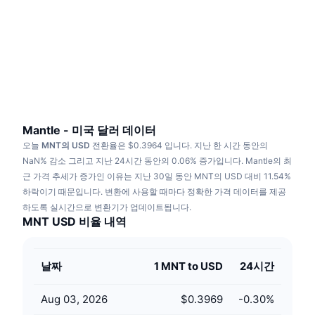
트렌딩
가상자산 ETF
가상자산 배우기
CMC MCP
신규
비트코인 ETF
x402
뉴스
크립토
이더리움 ETF
아카데미
정치
기술적 분석
조사
Mantle - 미국 달러 데이터
오늘
MNT의 USD
전환율은 $0.3964 입니다.
지난 한 시간 동안의
스포츠
RSI
비디오
NaN% 감소 그리고 지난 24시간 동안의 0.06% 증가입니다.
Mantle의 최
근 가격 추세가 증가인 이유는 지난 30일 동안 MNT의 USD 대비 11.54%
금융
MACD
하락이기 때문입니다.
용어집
변환에 사용할 때마다 정확한 가격 데이터를 제공
하도록 실시간으로 변환기가 업데이트됩니다.
테크
MNT USD 비율 내역
파생상품
캠페인
NFT
날짜
1 MNT to USD
24시간
개요
에어드롭
전체 NFT 통계
Aug 03, 2026
$0.3969
-0.30
%
청산
다이아몬드 리워드