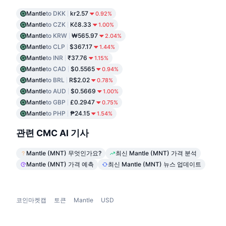
Mantle
to DKK
kr2.57
0.92%
Mantle
to CZK
Kč8.33
1.00%
Mantle
to KRW
₩565.97
2.04%
Mantle
to CLP
$367.17
1.44%
Mantle
to INR
₹37.76
1.15%
Mantle
to CAD
$0.5565
0.94%
Mantle
to BRL
R$2.02
0.78%
Mantle
to AUD
$0.5669
1.00%
Mantle
to GBP
£0.2947
0.75%
Mantle
to PHP
₱24.15
1.54%
관련 CMC AI 기사
Mantle (MNT) 무엇인가요?
최신 Mantle (MNT) 가격 분석
Mantle (MNT) 가격 예측
최신 Mantle (MNT) 뉴스 업데이트
코인마켓캡
토큰
Mantle
USD