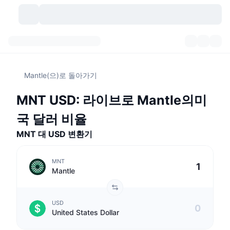
가상자산
대시보드
가상자산
Mantle(으)로 돌아가기
DexScan
시장
순위
MNT USD: 라이브로 Mantle의미
시그널
거래소
카테고리
New
시장 개요
국 달러 비율
요즘 핫한 종목
커뮤니티
MNT 대 USD 변환기
과거 스냅샷
현물 시장
중앙화 거래소
새로운
피드
API
토큰 락업 해제
가상자산 수
스팟
MNT
Mantle
상승 종목
주제
이자농사
서비스
비트코인 트레저리
파생상품
API
USD
밈 탐색기
라이브
실제 자산
BNB 트레저리
서비스
암호화폐 API
United States Dollar
탈중앙화 거래소