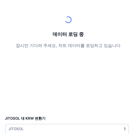
상위 트레이더들
기사들
거래소 유입/유출
DEX API
계산기
리더보드
스팟
센티멘트
엔터프라이즈
뉴스레터
지표
트렌딩
파생상품
가격
CMC Launch
데이터 로딩 중
예정
공포 및 탐욕 지수.
잠시만 기다려 주세요, 차트 데이터를 로딩하고 있습니다
리소스
CMC 랩스
최근 상장된 종목
알트코인 시즌 지수
CMC Max
상승 및 하락 종목
시장 주기 지표
문서
주요 뉴스
가장 많이 방문한 종목
비트코인 도미넌스
FAQ
텔레그램 봇
커뮤니티 정서
CoinMarketCap 20 지수
AI 통합
광고
체인 순위
CoinMarketCap 100 지수
CMC 에이전트 허브
JITOSOL 대 KRW 변환기
예측 시장
ETF 자금 흐름
사이트 위젯
JITOSOL
스킬 마켓플레이스