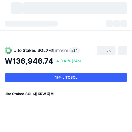
가상자산
대시보드
가상자산
DexScan
시장
순위
Jito Staked SOL
가격
5K
#24
JITOSOL
₩136,946.74
0.41%
(
24h
)
시그널
거래소
카테고리
New
시장 개요
요즘 핫한 종목
커뮤니티
과거 스냅샷
현물 시장
중앙화 거래소
매수 JITOSOL
새로운
피드
API
토큰 락업 해제
가상자산 수
스팟
Jito Staked SOL 대 KRW 차트
상승 종목
주제
이자농사
서비스
비트코인 트레저리
파생상품
API
밈 탐색기
라이브
실제 자산
BNB 트레저리
서비스
암호화폐 API
탈중앙화 거래소