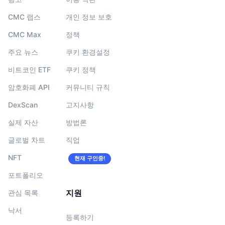
CMC 랩스
개인 정보 보호
CMC Max
정책
주요 뉴스
쿠키 환경설정
비트코인 ETF
쿠키 정책
암호화폐 API
커뮤니티 규칙
DexScan
고지사항
실제 자산
방법론
글로벌 차트
직업
NFT
현재 구인중!
포트폴리오
지원
관심 목록
낙서
등록하기