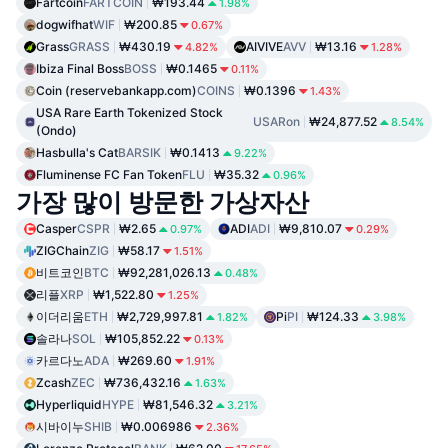
Fartcoin
FARTCOIN
₩193.44
1.98%
dogwifhat
WIF
₩200.85
0.67%
Grass
GRASS
₩430.19
AIVIVE
AVV
₩13.16
4.82%
1.28%
Ibiza Final Boss
BOSS
₩0.1465
0.11%
Coin (reservebankapp.com)
COINS
₩0.1396
1.43%
USA Rare Earth Tokenized Stock
USARon
₩24,877.52
8.54%
(Ondo)
Hasbulla's Cat
BARSIK
₩0.1413
9.22%
Fluminense FC Fan Token
FLU
₩35.32
0.96%
가장 많이 방문한 가상자산
Casper
CSPR
₩2.65
ADI
ADI
₩9,810.07
0.97%
0.29%
ZIGChain
ZIG
₩58.17
1.51%
비트코인
BTC
₩92,281,026.13
0.48%
리플
XRP
₩1,522.80
1.25%
이더리움
ETH
₩2,729,997.81
Pi
PI
₩124.33
1.82%
3.98%
솔라나
SOL
₩105,852.22
0.13%
카르다노
ADA
₩269.60
1.91%
Zcash
ZEC
₩736,432.16
1.63%
Hyperliquid
HYPE
₩81,546.32
3.21%
시바이누
SHIB
₩0.006986
2.36%