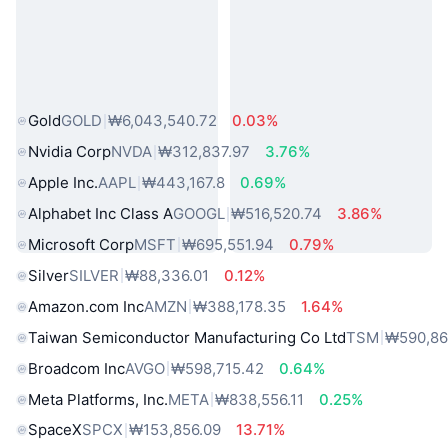
인기 실물 자산
Gold
GOLD
₩6,043,540.72
0.03%
Nvidia Corp
NVDA
₩312,837.97
3.76%
Apple Inc.
AAPL
₩443,167.8
0.69%
Alphabet Inc Class A
GOOGL
₩516,520.74
3.86%
Microsoft Corp
MSFT
₩695,551.94
0.79%
Silver
SILVER
₩88,336.01
0.12%
Amazon.com Inc
AMZN
₩388,178.35
1.64%
Taiwan Semiconductor Manufacturing Co Ltd
TSM
₩590,86
Broadcom Inc
AVGO
₩598,715.42
0.64%
Meta Platforms, Inc.
META
₩838,556.11
0.25%
SpaceX
SPCX
₩153,856.09
13.71%