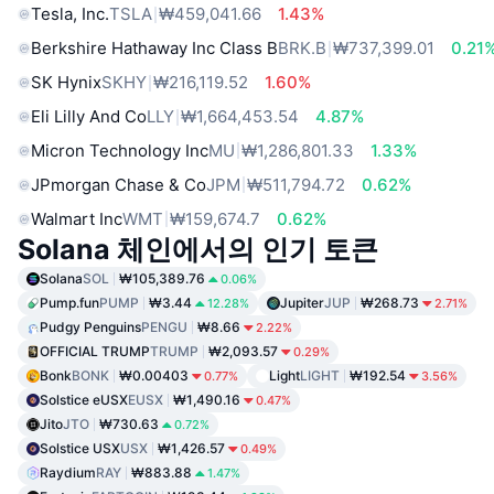
Tesla, Inc.
TSLA
₩459,041.66
1.43%
Berkshire Hathaway Inc Class B
BRK.B
₩737,399.01
0.21
SK Hynix
SKHY
₩216,119.52
1.60%
Eli Lilly And Co
LLY
₩1,664,453.54
4.87%
Micron Technology Inc
MU
₩1,286,801.33
1.33%
JPmorgan Chase & Co
JPM
₩511,794.72
0.62%
Walmart Inc
WMT
₩159,674.7
0.62%
Solana 체인에서의 인기 토큰
Solana
SOL
₩105,389.76
0.06%
Pump.fun
PUMP
₩3.44
Jupiter
JUP
₩268.73
12.28%
2.71%
Pudgy Penguins
PENGU
₩8.66
2.22%
OFFICIAL TRUMP
TRUMP
₩2,093.57
0.29%
Bonk
BONK
₩0.00403
Light
LIGHT
₩192.54
0.77%
3.56%
Solstice eUSX
EUSX
₩1,490.16
0.47%
Jito
JTO
₩730.63
0.72%
Solstice USX
USX
₩1,426.57
0.49%
Raydium
RAY
₩883.88
1.47%