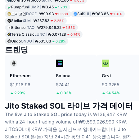
Lorenzo Protocol
BANK
₩62.00
17.65%
Pump.fun
PUMP
₩3.45
1.20%
도지코인
DOGE
₩99.93
Sui
SUI
₩983.86
0.68%
1.31%
Stellar
XLM
₩237.83
2.25%
Bittensor
TAO
₩279,846.22
1.58%
Terra Classic
LUNC
₩0.07128
0.74%
Ondo
ONDO
₩535.63
0.28%
트렌딩
Ethereum
Solana
Grvt
$1,918.96
$74.41
$0.3265
2.29%
0.33%
24.54%
Jito Staked SOL 라이브 가격 데이터
The live
Jito Staked SOL price today
is ₩136,947 KRW
with a 24-hour trading volume of ₩9,599,026,990 KRW.
JITOSOL 대 KRW 가격을 실시간으로 업데이트합니다.
Jito
Staked SOL은(는) 지난 24시간 동안 0.41 상승했습니다.
현재