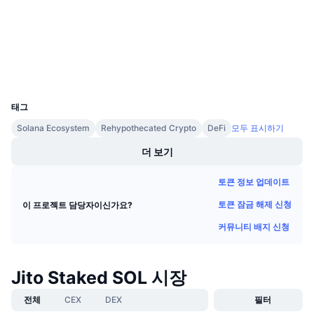
2.7
평가(CertiK)
다가오는 판매
펀딩비
배우며 수익 창출
익스플로러
solscan.io
지갑
일정
UCID
22533
ICO 캘린더
태그
Solana Ecosystem
Rehypothecated Crypto
DeFi
모두 표시하기
이벤트 달력
더 보기
토큰 정보 업데이트
토큰 잠금 해제 신청
이 프로젝트 담당자이신가요?
커뮤니티 배지 신청
Jito Staked SOL 시장
전체
CEX
DEX
필터