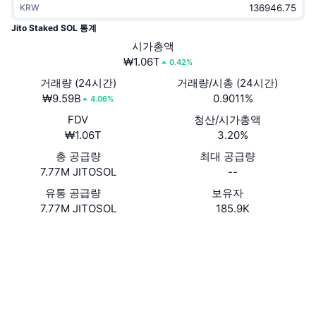
KRW
트렌딩
가상자산 ETF
가상자산 배우기
CMC MCP
Jito Staked SOL 통계
신규
시가총액
비트코인 ETF
x402
뉴스
₩1.06T
0.42%
크립토
이더리움 ETF
거래량 (24시간)
거래량/시총 (24시간)
아카데미
₩9.59B
0.9011%
4.06%
정치
FDV
청산/시가총액
기술적 분석
조사
₩1.06T
3.20%
스포츠
총 공급량
최대 공급량
RSI
비디오
7.77M JITOSOL
--
금융
MACD
유통 공급량
보유자
용어집
7.77M JITOSOL
185.9K
테크
웹사이트
Website
파생상품
캠페인
NFT
소셜 미디어
개요
에어드롭
J1toso...7kGCPn
전체 NFT 통계
계약
청산
다이아몬드 리워드