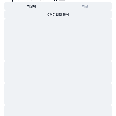
트렌딩
가상자산 ETF
최상위
최신
가상자산 배우기
CMC MCP
CMC 일일 분석
신규
비트코인 ETF
x402
뉴스
크립토
이더리움 ETF
아카데미
정치
기술적 분석
조사
스포츠
RSI
비디오
금융
MACD
용어집
테크
파생상품
캠페인
NFT
개요
에어드롭
전체 NFT 통계
청산
다이아몬드 리워드