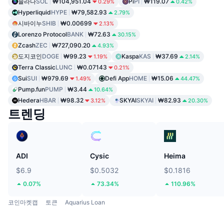
솔라나
SOL
₩104,951.04
Pi
PI
₩119.07
0.29%
0.42%
Hyperliquid
HYPE
₩79,582.93
2.79%
시바이누
SHIB
₩0.00699
2.13%
Lorenzo Protocol
BANK
₩72.63
30.15%
Zcash
ZEC
₩727,090.20
4.93%
도지코인
DOGE
₩99.23
Kaspa
KAS
₩37.69
1.19%
2.14%
Terra Classic
LUNC
₩0.07143
0.21%
Sui
SUI
₩979.69
Defi App
HOME
₩15.06
1.49%
44.47%
Pump.fun
PUMP
₩3.44
10.64%
Hedera
HBAR
₩98.32
SKYAI
SKYAI
₩82.93
3.12%
20.30%
트렌딩
ADI
Cysic
Heima
$6.9
$0.5032
$0.1816
0.07%
73.34%
110.96%
코인마켓캡
토큰
Aquarius Loan