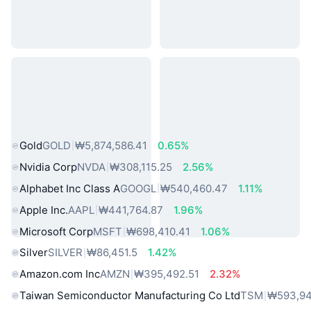
인기 실물 자산
Gold
GOLD
₩5,874,586.41
0.65%
Nvidia Corp
NVDA
₩308,115.25
2.56%
Alphabet Inc Class A
GOOGL
₩540,460.47
1.11%
Apple Inc.
AAPL
₩441,764.87
1.96%
Microsoft Corp
MSFT
₩698,410.41
1.06%
Silver
SILVER
₩86,451.5
1.42%
Amazon.com Inc
AMZN
₩395,492.51
2.32%
Taiwan Semiconductor Manufacturing Co Ltd
TSM
₩593,94