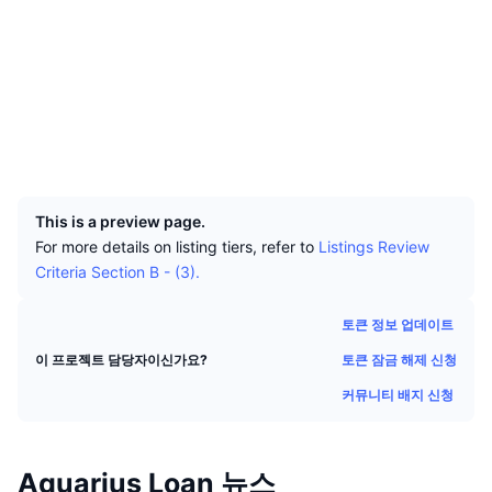
상위 트레이더들
기사들
거래소 유입/유출
DEX API
계산기
리더보드
스팟
소셜 미디어
센티멘트
엔터프라이즈
뉴스레터
지표
트렌딩
파생상품
계약
0x204e...0e5780
scan.coredao.org
가격
CMC Launch
익스플로러
예정
공포 및 탐욕 지수.
UCID
리소스
CMC 랩스
27847
최근 상장된 종목
알트코인 시즌 지수
This is a preview page.
CMC Max
상승 및 하락 종목
시장 주기 지표
For more details on listing tiers, refer to
Listings Review
문서
Criteria Section B - (3).
주요 뉴스
가장 많이 방문한 종목
비트코인 도미넌스
FAQ
토큰 정보 업데이트
텔레그램 봇
커뮤니티 정서
CoinMarketCap 20 지수
토큰 잠금 해제 신청
이 프로젝트 담당자이신가요?
AI 통합
광고
체인 순위
CoinMarketCap 100 지수
커뮤니티 배지 신청
CMC 에이전트 허브
예측 시장
ETF 자금 흐름
사이트 위젯
스킬 마켓플레이스
Aquarius Loan 뉴스