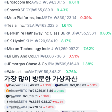
Broadcom Inc
AVGO
₩594,301.15
6.61%
SpaceX
SPCX
₩165,089.9
9.43%
Meta Platforms, Inc.
META
₩839,123.14
0.39%
Tesla, Inc.
TSLA
₩463,022.5
1.64%
Berkshire Hathaway Inc Class B
BRK.B
₩735,556.1
0.80%
SK Hynix
SKHY
₩220,984.19
8.17%
Micron Technology Inc
MU
₩1,269,097.21
7.62%
Eli Lilly And Co
LLY
₩1,606,738.6
0.51%
JPmorgan Chase & Co
JPM
₩509,616.49
1.38%
Walmart Inc
WMT
₩159,343.21
0.76%
가장 많이 방문한 가상자산
Casper
CSPR
₩2.63
ADI
ADI
₩9,818.63
2.33%
0.31%
비트코인
BTC
₩91,259,018.89
0.18%
리플
XRP
₩1,518.51
1.30%
이더리움
ETH
₩2,656,038.37
0.28%
카르다노
ADA
₩270.57
3.67%