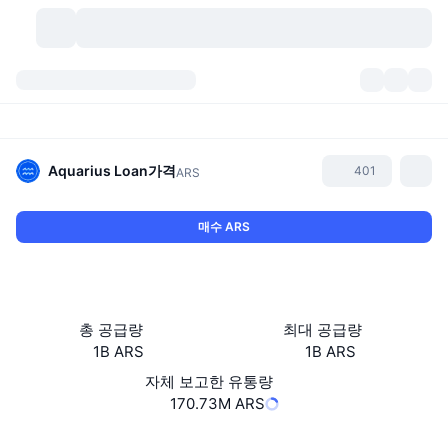
가상자산
대시보드
가상자산
DexScan
시장
순위
Aquarius Loan
가격
401
ARS
시그널
거래소
카테고리
New
시장 개요
매수 ARS
요즘 핫한 종목
커뮤니티
과거 스냅샷
현물 시장
중앙화 거래소
새로운
피드
API
토큰 락업 해제
가상자산 수
스팟
총 공급량
최대 공급량
1B ARS
1B ARS
상승 종목
주제
이자농사
서비스
비트코인 트레저리
파생상품
API
자체 보고한 유통량
밈 탐색기
170.73M ARS
라이브
실제 자산
BNB 트레저리
서비스
암호화폐 API
탈중앙화 거래소
웹사이트
Website
Whitepaper