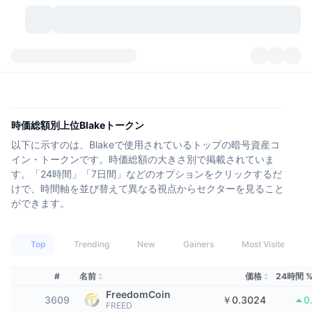
暗号資産
ダッシュボード
暗号資産
DexScan
市場数
ランキング
時価総額別上位Blakeトークン
以下に示すのは、Blakeで使用されているトップの暗号資産コ
シグナル
取引所
カテゴリー
New
市況概要
イン・トークンです。時価総額の大きさ別で掲載されていま
す。「24時間」「7日間」などのオプションをクリックするだ
人気急上昇
コミュニティ
過去のスナップショット
現物市場
中央集権型取引所
けで、時間軸を並び替えて異なる視点からセクターを見ること
ができます。
新規
フィード
API
トークンのロック解除
暗号資産の数
現物
Top
Trending
New
Gainers
Most Visited
値上がり銘柄
トピック
利回り
プロダクト
ビットコイントレジャリー
デリバティブ
API
#
名前
価格
24時間 
ミームエクスプローラー
ライブ
実世界資産
BNBトレジャリー
プロダクト
暗号資産API
分散型取引所
FreedomCoin
3609
￥0.3024
0
FREED