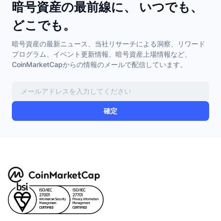
暗号資産の最前線に、 いつでも、
トレンド
暗号資産ETF
学ぶ
CMC MCP
どこでも。
新着
ビットコインETF
x402
ニュース
暗号資産の最新ニュース、当社リサーチによる洞察、リワード
プログラム、イベント更新情報、暗号資産上場情報など、
クリプト
イーサリアムETF
アカデミー
CoinMarketCapからの情報のメールで配信しています。
政治
テクニカル分析
リサーチ
スポーツ
RSI
確定
ビデオ一覧
ファイナンス
MACD
暗号資産用語集
テック
デリバティブ
キャンペーン
NFT
概要
エアドロップ
NFT総合統計
清算
ダイヤモンド・リワード