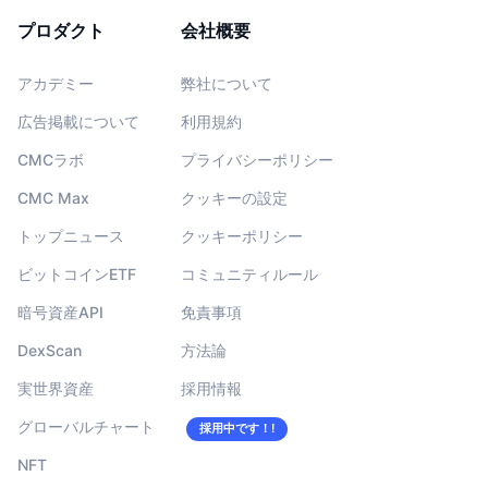
今後の販売予定
プロダクト
会社概要
ファンディングレート
学んで稼ぐ
アカデミー
弊社について
カレンダー
広告掲載について
利用規約
ICOカレンダー
CMCラボ
プライバシーポリシー
CMC Max
クッキーの設定
イベントカレンダー
トップニュース
クッキーポリシー
ビットコインETF
コミュニティルール
暗号資産API
免責事項
DexScan
方法論
実世界資産
採用情報
グローバルチャート
採用中です！!
NFT