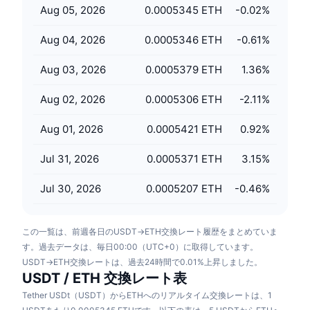
Aug 05, 2026
0.0005345 ETH
-0.02
%
今後の販売予定
ファンディングレート
学んで稼ぐ
Aug 04, 2026
0.0005346 ETH
-0.61
%
カレンダー
Aug 03, 2026
0.0005379 ETH
1.36
%
ICOカレンダー
Aug 02, 2026
0.0005306 ETH
-2.11
%
Aug 01, 2026
0.0005421 ETH
0.92
%
イベントカレンダー
Jul 31, 2026
0.0005371 ETH
3.15
%
Jul 30, 2026
0.0005207 ETH
-0.46
%
この一覧は、前週各日のUSDT→ETH交換レート履歴をまとめていま
す。過去データは、毎日00:00（UTC+0）に取得しています。
USDT→ETH交換レートは、過去24時間で0.01%上昇しました。
USDT / ETH 交換レート表
Tether USDt（USDT）からETHへのリアルタイム交換レートは、1