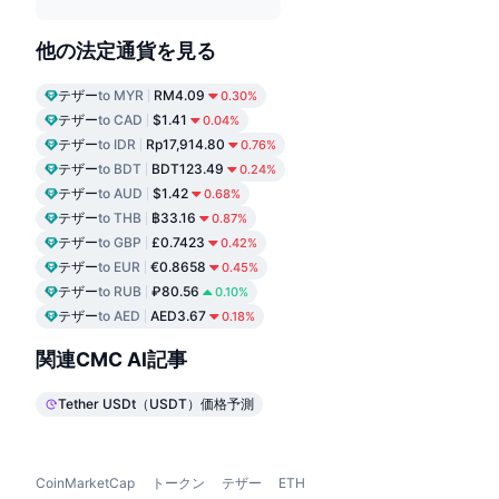
他の法定通貨を見る
テザー
to MYR
RM4.09
0.30%
テザー
to CAD
$1.41
0.04%
テザー
to IDR
Rp17,914.80
0.76%
テザー
to BDT
BDT123.49
0.24%
テザー
to AUD
$1.42
0.68%
テザー
to THB
฿33.16
0.87%
テザー
to GBP
£0.7423
0.42%
テザー
to EUR
€0.8658
0.45%
テザー
to RUB
₽80.56
0.10%
テザー
to AED
AED3.67
0.18%
関連CMC AI記事
Tether USDt（USDT）価格予測
CoinMarketCap
トークン
テザー
ETH