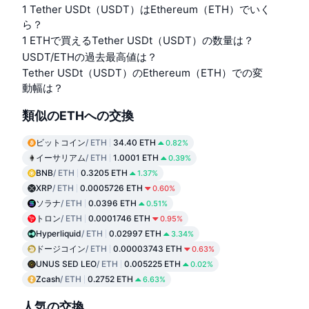
1 Tether USDt（USDT）はEthereum（ETH）でいく
ら？
1 ETHで買えるTether USDt（USDT）の数量は？
USDT/ETHの過去最高値は？
Tether USDt（USDT）のEthereum（ETH）での変
動幅は？
類似のETHへの交換
ビットコイン
/ ETH
34.40 ETH
0.82%
イーサリアム
/ ETH
1.0001 ETH
0.39%
BNB
/ ETH
0.3205 ETH
1.37%
XRP
/ ETH
0.0005726 ETH
0.60%
ソラナ
/ ETH
0.0396 ETH
0.51%
トロン
/ ETH
0.0001746 ETH
0.95%
Hyperliquid
/ ETH
0.02997 ETH
3.34%
ドージコイン
/ ETH
0.00003743 ETH
0.63%
UNUS SED LEO
/ ETH
0.005225 ETH
0.02%
Zcash
/ ETH
0.2752 ETH
6.63%
人気の交換