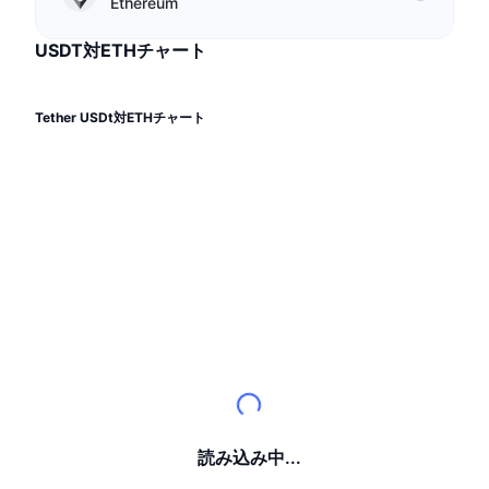
トップトレーダー
Ethereum
記事一覧
取引所の流入/流出
DEX API
コンバーター
リーダーボード
現物
USDT対ETHチャート
センチメント
エンタープライズ
ニュースレター
インジケーター
トレンド
デリバティブ
料金
CMC Launch
Tether USDt対ETHチャート
上場予定
恐怖と強欲指数・
リソース
CMCラボ
最近追加されたコイン
アルトコインシーズンインデックス
CMC Max
上昇率上位＆下落率上位
市場サイクル指標
ドキュメンテーション
トップニュース
訪問数最多
ビットコインのドミナンス
よくある質問
Telegramボット
コミュニティセンチメント
CoinMarketCap 20インデックス
AIインテグレーション
広告掲載について
チェーンランキング
CoinMarketCap 100インデックス
CMCエージェントハブ
予測市場
ETFフロー
読み込み中...
サイトウィジェット
スキルマーケットプレイス