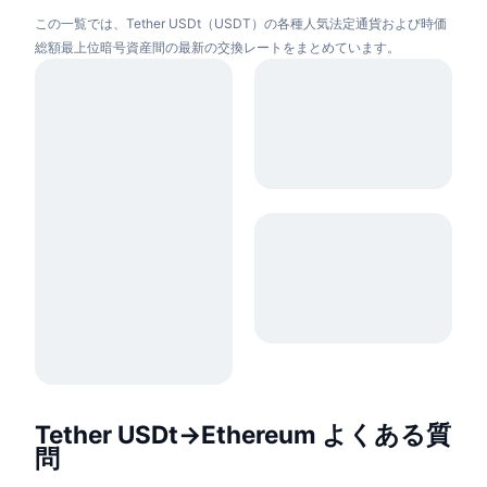
この一覧では、Tether USDt（USDT）の各種人気法定通貨および時価
総額最上位暗号資産間の最新の交換レートをまとめています。
Tether USDt→Ethereum よくある質
問