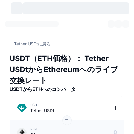
暗号資産
ダッシュボード
暗号資産
Tether USDtに戻る
DexScan
市場数
ランキング
USDT（ETH価格）： Tether
シグナル
取引所
カテゴリー
New
市況概要
USDtからEthereumへのライブ
人気急上昇
コミュニティ
過去のスナップショット
現物市場
中央集権型取引所
交換レート
USDTからETHへのコンバーター
新規
フィード
API
トークンのロック解除
暗号資産の数
現物
USDT
値上がり銘柄
トピック
利回り
プロダクト
ビットコイントレジャリー
デリバティブ
API
Tether USDt
ミームエクスプローラー
ライブ
実世界資産
BNBトレジャリー
プロダクト
暗号資産API
分散型取引所
ETH