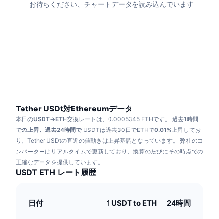
お待ちください、チャートデータを読み込んでいます
トレンド
暗号資産ETF
学ぶ
CMC MCP
新着
ビットコインETF
x402
ニュース
クリプト
イーサリアムETF
アカデミー
政治
テクニカル分析
リサーチ
スポーツ
Tether USDt対Ethereumデータ
RSI
ビデオ一覧
本日の
USDT→ETH
交換レートは、0.0005345 ETHです。
過去1時間
ファイナンス
で
の上昇、過去24時間で
USDTは過去30日でETHで
0.01%
上昇してお
MACD
暗号資産用語集
り、Tether USDtの直近の値動きは上昇基調となっています。
弊社のコ
テック
ンバーターはリアルタイムで更新しており、換算のたびにその時点での
デリバティブ
正確なデータを提供しています。
キャンペーン
USDT ETH レート履歴
NFT
概要
エアドロップ
日付
NFT総合統計
1 USDT to ETH
24時間
清算
ダイヤモンド・リワード