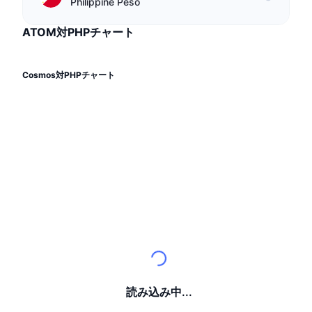
トップトレーダー
Philippine Peso
記事一覧
取引所の流入/流出
DEX API
コンバーター
リーダーボード
現物
ATOM対PHPチャート
センチメント
エンタープライズ
ニュースレター
インジケーター
トレンド
デリバティブ
料金
CMC Launch
Cosmos対PHPチャート
上場予定
恐怖と強欲指数・
リソース
CMCラボ
最近追加されたコイン
アルトコインシーズンインデックス
CMC Max
上昇率上位＆下落率上位
市場サイクル指標
ドキュメンテーション
トップニュース
訪問数最多
ビットコインのドミナンス
よくある質問
Telegramボット
コミュニティセンチメント
CoinMarketCap 20インデックス
AIインテグレーション
広告掲載について
チェーンランキング
CoinMarketCap 100インデックス
CMCエージェントハブ
予測市場
ETFフロー
読み込み中...
サイトウィジェット
スキルマーケットプレイス