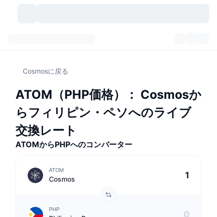
暗号資産
ダッシュボード
暗号資産
Cosmosに戻る
DexScan
市場数
ランキング
ATOM（PHP価格）： Cosmosか
シグナル
取引所
カテゴリー
New
市況概要
らフィリピン・ペソへのライブ
人気急上昇
コミュニティ
過去のスナップショット
現物市場
中央集権型取引所
交換レート
ATOMからPHPへのコンバーター
新規
フィード
API
トークンのロック解除
暗号資産の数
現物
ATOM
値上がり銘柄
トピック
利回り
プロダクト
ビットコイントレジャリー
デリバティブ
API
Cosmos
ミームエクスプローラー
ライブ
実世界資産
BNBトレジャリー
プロダクト
暗号資産API
分散型取引所
PHP