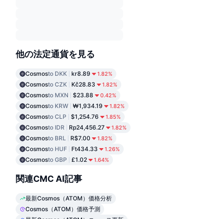
他の法定通貨を見る
Cosmos
to DKK
kr8.89
1.82%
Cosmos
to CZK
Kč28.83
1.82%
Cosmos
to MXN
$23.88
0.42%
Cosmos
to KRW
₩1,934.19
1.82%
Cosmos
to CLP
$1,254.76
1.85%
Cosmos
to IDR
Rp24,456.27
1.82%
Cosmos
to BRL
R$7.00
1.82%
Cosmos
to HUF
Ft434.33
1.26%
Cosmos
to GBP
£1.02
1.64%
関連CMC AI記事
最新Cosmos（ATOM）価格分析
Cosmos（ATOM）価格予測