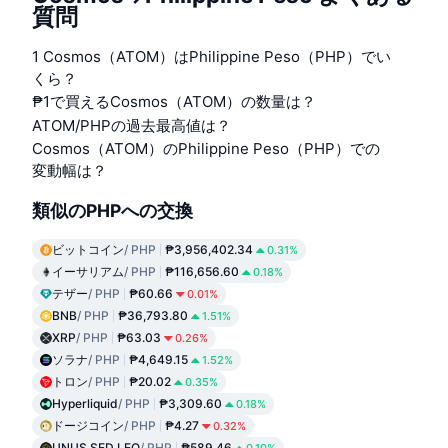
質問
1 Cosmos（ATOM）はPhilippine Peso（PHP）でい
くら？
₱1で買えるCosmos（ATOM）の数量は？
ATOM/PHPの過去最高値は？
Cosmos（ATOM）のPhilippine Peso（PHP）での
変動幅は？
類似のPHPへの交換
ビットコイン
/ PHP
₱3,956,402.34
0.31%
イーサリアム
/ PHP
₱116,656.60
0.18%
テザー
/ PHP
₱60.66
0.01%
BNB
/ PHP
₱36,793.80
1.51%
XRP
/ PHP
₱63.03
0.26%
ソラナ
/ PHP
₱4,649.15
1.52%
トロン
/ PHP
₱20.02
0.35%
Hyperliquid
/ PHP
₱3,309.60
0.18%
ドージコイン
/ PHP
₱4.27
0.32%
UNUS SED LEO
/ PHP
₱589.46