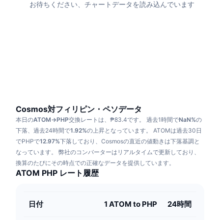
お待ちください、チャートデータを読み込んでいます
トレンド
暗号資産ETF
学ぶ
CMC MCP
新着
ビットコインETF
x402
ニュース
クリプト
イーサリアムETF
アカデミー
政治
テクニカル分析
リサーチ
スポーツ
Cosmos対フィリピン・ペソデータ
RSI
ビデオ一覧
本日の
ATOM→PHP
交換レートは、₱83.4です。
過去1時間で
NaN%
の
ファイナンス
下落、過去24時間で
1.92%
の上昇となっています。
ATOMは過去30日
MACD
暗号資産用語集
でPHPで
12.97%
下落しており、Cosmosの直近の値動きは下落基調と
テック
なっています。
弊社のコンバーターはリアルタイムで更新しており、
デリバティブ
換算のたびにその時点での正確なデータを提供しています。
キャンペーン
ATOM PHP レート履歴
NFT
概要
エアドロップ
日付
NFT総合統計
1 ATOM to PHP
24時間
清算
ダイヤモンド・リワード