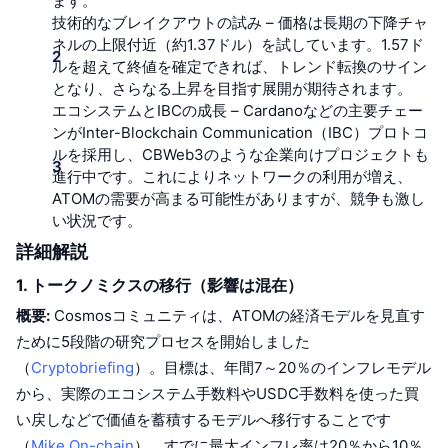
ます。
トップトレーダー
記事一覧
取引所の流入/流出
DEX API
コンバーター
リーダーボード
技術的なブレイクアウトの試み
現物
– 価格は長期の下降チャ
ネルの上限付近（約1.37ドル）を試しています。1.57ド
センチメント
エンタープライズ
ニュースレター
ルを超えて終値を確定できれば、トレンド転換のサイン
インジケーター
トレンド
デリバティブ
となり、さらなる上昇を目指す展開が期待されます。
料金
CMC Launch
エコシステムとIBCの成長
– Cardanoなどの主要チェー
上場予定
恐怖と強欲指数・
ンがInter-Blockchain Communication（IBC）プロトコ
ルを採用し、CBWeb3のような企業向けプロジェクトも
リソース
CMCラボ
最近追加されたコイン
アルトコインシーズンインデックス
進行中です。これによりネットワークの利用が増え、
ATOMの需要が高まる可能性がありますが、競争も激し
CMC Max
上昇率上位＆下落率上位
市場サイクル指標
い状況です。
ドキュメンテーション
詳細解説
トップニュース
訪問数最多
ビットコインのドミナンス
よくある質問
1. トークノミクスの移行（影響は混在）
Telegramボット
コミュニティセンチメント
CoinMarketCap 20インデックス
概要:
Cosmosコミュニティは、ATOMの経済モデルを見直す
AIインテグレーション
ために5段階の研究プロセスを開始しました
広告掲載について
チェーンランキング
CoinMarketCap 100インデックス
（
Cryptobriefing
）。目標は、年間7～20％のインフレモデル
CMCエージェントハブ
から、実際のエコシステム手数料やUSDC手数料を使った買
予測市場
ETFフロー
い戻しなどで価値を蓄積するモデルへ移行することです
サイトウィジェット
スキルマーケットプレイス
（
Mike On-chain
）。すでに最大インフレ率は20％から10％