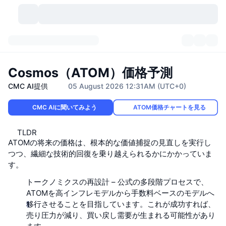
暗号資産
ダッシュボード
暗号資産
Cosmos（ATOM）価格予測
DexScan
市場数
ランキング
CMC AI提供
05 August 2026 12:31AM (UTC+0)
シグナル
取引所
カテゴリー
New
CMC AIに聞いてみよう
市況概要
ATOM価格チャートを見る
人気急上昇
コミュニティ
過去のスナップショット
TLDR
現物市場
中央集権型取引所
ATOMの将来の価格は、根本的な価値捕捉の見直しを実行し
つつ、繊細な技術的回復を乗り越えられるかにかかっていま
新規
フィード
API
トークンのロック解除
暗号資産の数
現物
す。
値上がり銘柄
トピック
利回り
プロダクト
ビットコイントレジャリー
トークノミクスの再設計
デリバティブ
– 公式の多段階プロセスで、
API
ATOMを高インフレモデルから手数料ベースのモデルへ
ミームエクスプローラー
移行させることを目指しています。これが成功すれば、
ライブ
実世界資産
BNBトレジャリー
プロダクト
暗号資産API
分散型取引所
売り圧力が減り、買い戻し需要が生まれる可能性があり