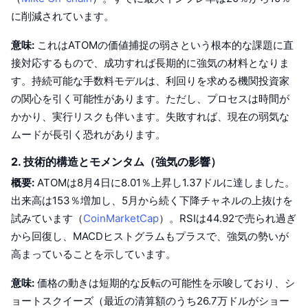
トレンド
暗号資産ETF
に削減されています。
学ぶ
CMC MCP
意味:
これはATOMの価値捕捉の弱さという根本的な課題に直
新着
ビットコインETF
x402
ニュース
接対応するもので、成功すれば長期的に強気の材料となりま
クリプト
イーサリアムETF
す。持続可能な手数料モデルは、利回りを求める機関投資家
アカデミー
の関心を引く可能性があります。ただし、プロセスは時間が
政治
かかり、実行リスクも伴います。失敗すれば、現在の弱気な
テクニカル分析
リサーチ
ムードが長引く恐れがあります。
スポーツ
RSI
ビデオ一覧
2. 技術的構造とモメンタム（強気の影響）
ファイナンス
概要:
ATOMは8月4日に8.01％上昇し1.37ドルに達しました。
MACD
暗号資産用語集
出来高は153％増加し、5月から続く下降チャネルの上抜けを
テック
試みています（
CoinMarketCap
）。RSIは44.92で売られ過ぎ
デリバティブ
キャンペーン
から回復し、MACDヒストグラムもプラスで、強気の勢いが
NFT
高まっていることを示しています。
概要
エアドロップ
意味:
価格の動きは短期的な反転の可能性を示唆しており、シ
NFT総合統計
清算
ダイヤモンド・リワード
ョートスクイーズ（最近の清算額のうち26.7万ドルがショー