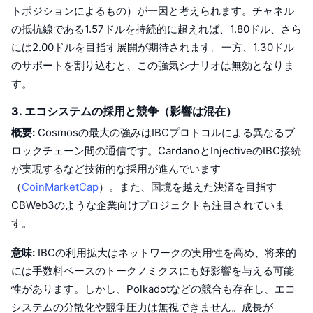
トポジションによるもの）が一因と考えられます。チャネル
今後の販売予定
ファンディングレート
学んで稼ぐ
の抵抗線である1.57ドルを持続的に超えれば、1.80ドル、さら
には2.00ドルを目指す展開が期待されます。一方、1.30ドル
のサポートを割り込むと、この強気シナリオは無効となりま
カレンダー
す。
ICOカレンダー
3. エコシステムの採用と競争（影響は混在）
概要:
Cosmosの最大の強みはIBCプロトコルによる異なるブ
イベントカレンダー
ロックチェーン間の通信です。CardanoとInjectiveのIBC接続
が実現するなど技術的な採用が進んでいます
（
CoinMarketCap
）。また、国境を越えた決済を目指す
CBWeb3のような企業向けプロジェクトも注目されていま
す。
意味:
IBCの利用拡大はネットワークの実用性を高め、将来的
には手数料ベースのトークノミクスにも好影響を与える可能
性があります。しかし、Polkadotなどの競合も存在し、エコ
システムの分散化や競争圧力は無視できません。成長が