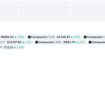
RM68.00
Compound
to CZK
Kč348.82
Compound
to
1.36%
1.10%
 CLP
$15,187.80
Compound
to BRL
R$84.74
Compoun
1.15%
1.13%
BP
£12.32
1.04%