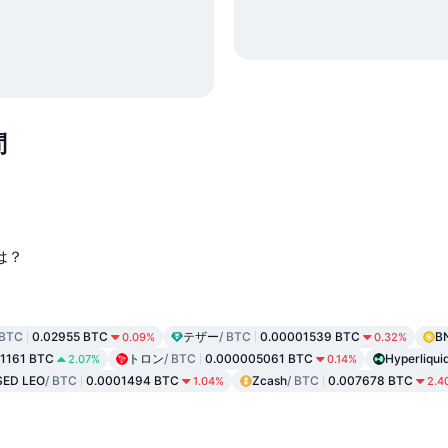
問
？
幅は？
 BTC
0.02955 BTC
テザー
/ BTC
0.00001539 BTC
B
0.09%
0.32%
1161 BTC
トロン
/ BTC
0.000005061 BTC
Hyperliqui
2.07%
0.14%
SED LEO
/ BTC
0.0001494 BTC
Zcash
/ BTC
0.007678 BTC
1.04%
2.4