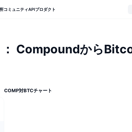
所
コミュニティ
API
プロダクト
： CompoundからBit
COMP対BTCチャート