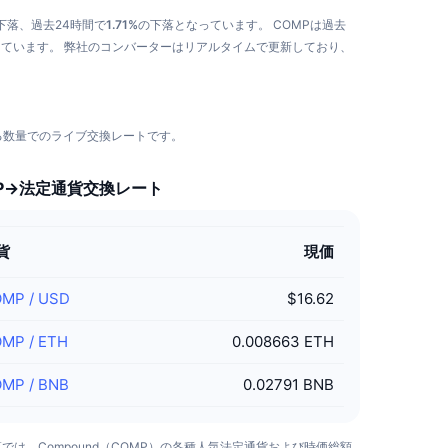
下落、過去24時間で
1.71%
の下落となっています。
COMPは過去
っています。
弊社のコンバーターはリアルタイムで更新しており、
、異なる数量でのライブ交換レートです。
P→法定通貨交換レート
貨
現価
OMP
/
USD
$16.62
OMP
/
ETH
0.008663 ETH
OMP
/
BNB
0.02791 BNB
では、Compound（COMP）の各種人気法定通貨および時価総額