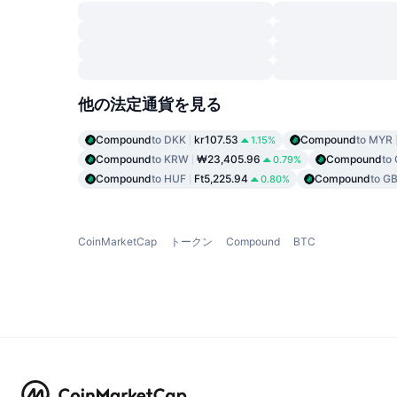
他の法定通貨を見る
Compound
to DKK
kr107.53
Compound
to MYR
1.15%
Compound
to KRW
₩23,405.96
Compound
to
0.79%
Compound
to HUF
Ft5,225.94
Compound
to G
0.80%
CoinMarketCap
トークン
Compound
BTC