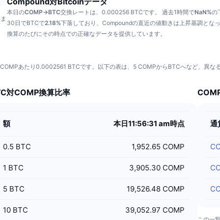
Compound対Bitcoinデータ
本日の
COMP→BTC
交換レートは、0.000256 BTCです。
過去1時間で
NaN%
の
いま
30日でBTCで
2.18%
下落しており、Compoundの直近の値動きは上昇基調とな
換算のたびにその時点での正確なデータを提供しています。
 COMPあたり0.0002561 BTCです。以下の表は、5 COMPからBTCへなど
TC対COMP換算比率
COM
額
本日11:56:31 am時点
通
0.5
BTC
1,952.65 COMP
C
1
BTC
3,905.30 COMP
C
5
BTC
19,526.48 COMP
C
10
BTC
39,052.97 COMP
この一覧