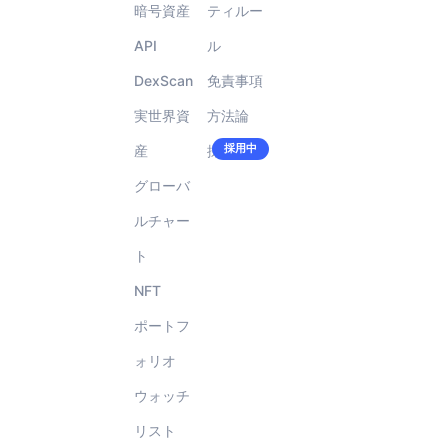
暗号資産
ティルー
API
ル
DexScan
免責事項
実世界資
方法論
採用中
産
採用情報
で
す！!
グローバ
ルチャー
ト
NFT
ポートフ
ォリオ
ウォッチ
リスト