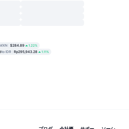
 MXN
$284.89
1.22%
d
to IDR
Rp295,943.28
1.11%
プロダ
会社概
サポー
ソーシ