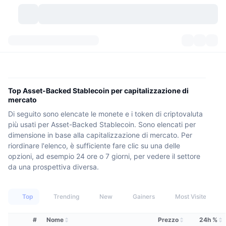
Criptovalute
Dashboard
Criptovalute
DexScan
Mercati
Classifica
Top Asset-Backed Stablecoin per capitalizzazione di
mercato
Segnali
Scambi
Categorie
New
Panoramica di mercato
Di seguito sono elencate le monete e i token di criptovaluta
più usati per Asset-Backed Stablecoin. Sono elencati per
Di tendenza
Community
Istantanee storiche
Mercato Spot
Scambi centralizzati
dimensione in base alla capitalizzazione di mercato. Per
riordinare l'elenco, è sufficiente fare clic su una delle
Nuovo
Feed
API
Sblocchi di token
opzioni, ad esempio 24 ore o 7 giorni, per vedere il settore
N. di criptovalute
Spot
da una prospettiva diversa.
In Rialzo
Argomenti
Rendimenti
Prodotti
Bitcoin Tesorerie
Derivati
API
Top
Trending
New
Gainers
Most Visited
Explorer meme
Live
Risorse del mondo reale
BNB Tesorerie
Prodotti
API Crypto
Exchange decentralizzati
#
Nome
Prezzo
24h %