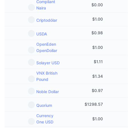
Compliant
$
0.00
Naira
$
1.00
Criptodólar
$
0.98
USDA
OpenEden
$
1.00
OpenDollar
$
1.11
Solayer USD
VNX British
$
1.34
Pound
$
0.97
Noble Dollar
$
1298.57
Quorium
Currency
$
1.00
One USD