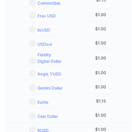
CoinVertible
Prossime vendite
Tassi di finanziamento
Impara e guadagna
$
1.00
Frax USD
Calendari
$
1.00
lisUSD
Calendario ICO
$
1.00
USDsui
Fidelity
Calendario eventi
$
1.00
Digital Dollar
$
1.00
Aegis YUSD
$
1.00
Gemini Dollar
$
1.15
Eurite
$
1.00
Celo Dollar
$
1.00
BUSD