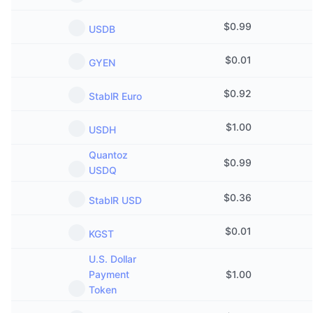
$
0.99
USDB
$
0.01
GYEN
$
0.92
StablR Euro
$
1.00
USDH
Quantoz
$
0.99
USDQ
$
0.36
StablR USD
$
0.01
KGST
U.S. Dollar
Payment
$
1.00
Token