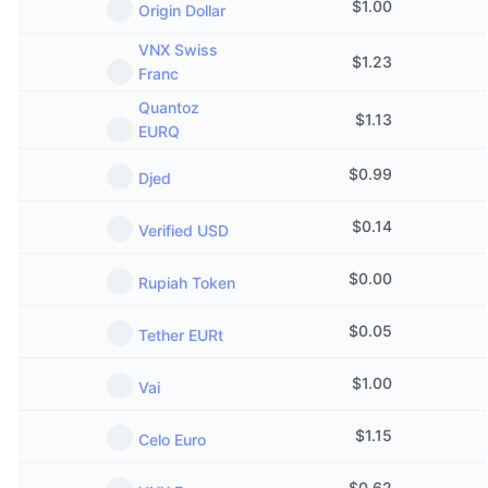
$
1.00
Origin Dollar
VNX Swiss
$
1.23
Franc
Quantoz
$
1.13
EURQ
$
0.99
Djed
$
0.14
Verified USD
$
0.00
Rupiah Token
$
0.05
Tether EURt
$
1.00
Vai
$
1.15
Celo Euro
$
0.62