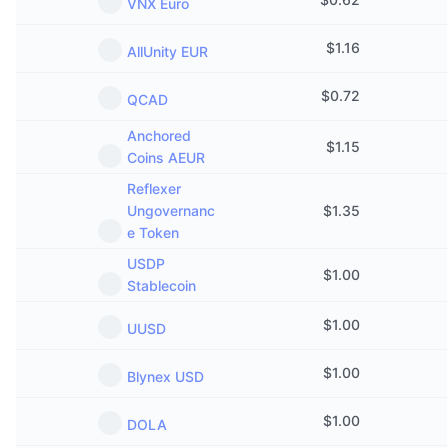
VNX Euro
$
1.16
AllUnity EUR
$
0.72
QCAD
Anchored
$
1.15
Coins AEUR
Reflexer
Ungovernanc
$
1.35
e Token
USDP
$
1.00
Stablecoin
$
1.00
UUSD
$
1.00
Blynex USD
$
1.00
DOLA