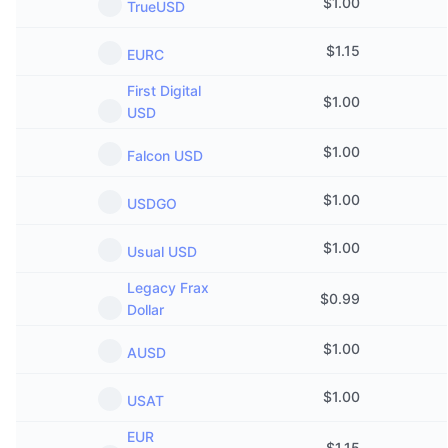
$
1.00
TrueUSD
Di tendenza
ETF crypto
Impara
CMC MCP
$
1.15
EURC
Novità
ETF su Bitcoin
x402
Notizie
First Digital
$
1.00
Cripto
USD
ETF su Ethereum
Academy
$
1.00
Falcon USD
Politica
Analisi tecnica
Ricerca
$
1.00
USDGO
Sport
RSI
Video
$
1.00
Usual USD
Finanza
MACD
Glossario
Legacy Frax
$
0.99
Tecnologia
Dollar
Derivati
Campagne
$
1.00
AUSD
NFT
Panoramica
Airdrop
$
1.00
USAT
Statistiche NFT generali
Liquidazioni
Diamanti ricompensa
EUR
$
1.15