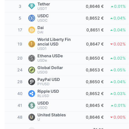
Migliori trader
Articoli
Afflussi/Deflussi degli Exchange
API DEX
Convertitore
Tether
Classifiche
Spot
3
0,8646 €
0.01%
USDT
Sentiment
USDC
Impresa
Newsletter
5
0,8652 €
0.04%
Indicatori
Di tendenza
Derivati
USDC
Dai
17
0,8651 €
0.04%
Prezzi
CMC Launch
DAI
In arrivo
Indice di paura e avidità
World Liberty Fin
19
ancial USD
0,8647 €
0.02%
Risorse
CMC Labs
Nuove
Indice stagionale altcoin
USD1
Ethena USDe
20
0,8650 €
0.02%
CMC Max
Vincitori e perdenti
USDe
Indicatori del ciclo di mercato
Documentazione
Global Dollar
24
0,8653 €
0.05%
Notizie principali
USDG
Più visitato
Dominance Bitcoin
FAQ
PayPal USD
28
0,8650 €
0.04%
PYUSD
Bot Telegram
Sentiment della comunità
CoinMarketCap 20 Index
Ripple USD
40
0,8652 €
0.03%
RLUSD
Integrazioni AI
Pubblicizzare
Classifica delle blockchain
CoinMarketCap 100 Index
USDD
41
0,8645 €
0.01%
USDD
CMC Hub Agenti
United Stables
48
0,8646 €
0.00%
Mercati di previsione
U
Flussi ETF
Widget del sito
Mercato delle Competenze