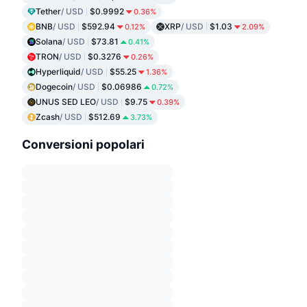
Tether
/ USD
$0.9992
0.36%
BNB
/ USD
$592.94
XRP
/ USD
$1.03
0.12%
2.09%
Solana
/ USD
$73.81
0.41%
TRON
/ USD
$0.3276
0.26%
Hyperliquid
/ USD
$55.25
1.36%
Dogecoin
/ USD
$0.06986
0.72%
UNUS SED LEO
/ USD
$9.75
0.39%
Zcash
/ USD
$512.69
3.73%
Conversioni popolari