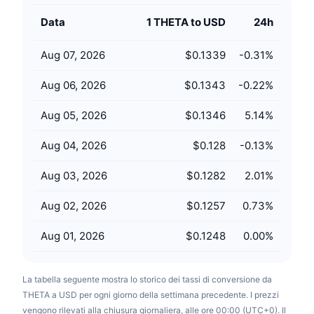
Prossime vendite
Tassi di finanziamento
Data
1 THETA to USD
24h
Impara e guadagna
Aug 07, 2026
$0.1339
-0.31
%
Calendari
Aug 06, 2026
$0.1343
-0.22
%
Calendario ICO
Aug 05, 2026
$0.1346
5.14
%
Calendario eventi
Aug 04, 2026
$0.128
-0.13
%
Aug 03, 2026
$0.1282
2.01
%
Aug 02, 2026
$0.1257
0.73
%
Aug 01, 2026
$0.1248
0.00
%
La tabella seguente mostra lo storico dei tassi di conversione da
THETA a USD per ogni giorno della settimana precedente. I prezzi
vengono rilevati alla chiusura giornaliera, alle ore 00:00 (UTC+0). Il