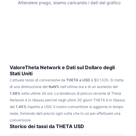
Attendere prego, stiamo caricando i dati del grafico
Di tendenza
ETF crypto
Impara
CMC MCP
Novità
ETF su Bitcoin
x402
Notizie
Cripto
ETF su Ethereum
Academy
Politica
Analisi tecnica
Ricerca
Sport
ValoreTheta Network e Dati sul Dollaro degli
RSI
Video
Stati Uniti
Finanza
L'attuale tasso di conversione da
THETA a USD
è $0.1335.
Si tratta
MACD
Glossario
di una diminuzione del
NaN%
nell'ultima ora e di un aumento del
Tecnologia
1.48%
nelle ultime 24 ore.
La tendenza di prezzo recente di Theta
Network è in ribasso perché negli ultimi 30 giorni THETA è in ribasso
Derivati
Campagne
del
1.45%
rispetto a USD.
Il nostro convertitore si aggiorna in tempo
NFT
reale, fornendo dati precisi ogni volta che lo usi per effettuare una
Panoramica
Airdrop
conversione.
Storico dei tassi da THETA USD
Statistiche NFT generali
Liquidazioni
Diamanti ricompensa