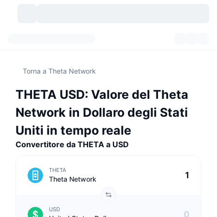
Criptovalute
Dashboard
Criptovalute
Torna a Theta Network
DexScan
Mercati
Classifica
THETA USD: Valore del Theta
Segnali
Scambi
Categorie
New
Panoramica di mercato
Network in Dollaro degli Stati
Di tendenza
Community
Istantanee storiche
Mercato Spot
Scambi centralizzati
Uniti in tempo reale
Convertitore da THETA a USD
Nuovo
Feed
API
Sblocchi di token
N. di criptovalute
Spot
THETA
In Rialzo
Argomenti
Rendimenti
Prodotti
Bitcoin Tesorerie
Derivati
API
Theta Network
Explorer meme
Live
Risorse del mondo reale
BNB Tesorerie
Prodotti
API Crypto
Exchange decentralizzati
USD