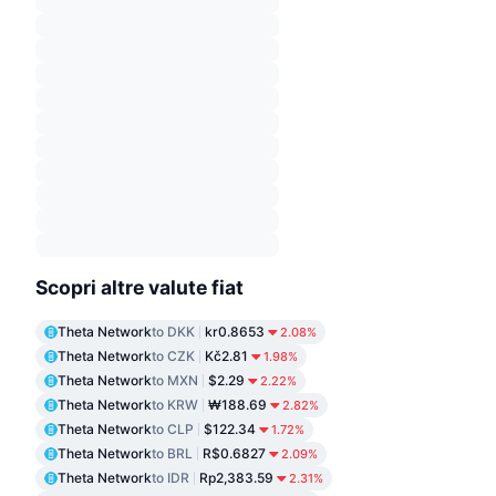
Scopri altre valute fiat
Theta Network
to DKK
kr0.8653
2.08%
Theta Network
to CZK
Kč2.81
1.98%
Theta Network
to MXN
$2.29
2.22%
Theta Network
to KRW
₩188.69
2.82%
Theta Network
to CLP
$122.34
1.72%
Theta Network
to BRL
R$0.6827
2.09%
Theta Network
to IDR
Rp2,383.59
2.31%