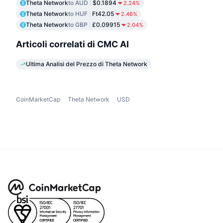
Theta Network
to AUD
$0.1894
2.24%
Theta Network
to HUF
Ft42.05
2.46%
Theta Network
to GBP
£0.09915
2.04%
Articoli correlati di CMC AI
Ultima Analisi del Prezzo di Theta Network
CoinMarketCap
Theta Network
USD