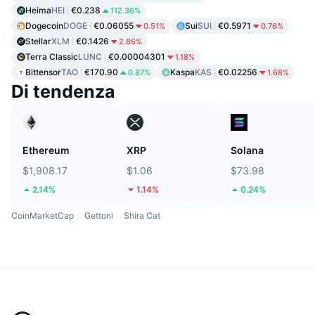
Heima
HEI
€0.238
112.36%
Dogecoin
DOGE
€0.06055
Sui
SUI
€0.5971
0.51%
0.76%
Stellar
XLM
€0.1426
2.86%
Terra Classic
LUNC
€0.00004301
1.18%
Bittensor
TAO
€170.90
Kaspa
KAS
€0.02256
0.87%
1.68%
Di tendenza
Ethereum
XRP
Solana
$1,908.17
$1.06
$73.98
2.14%
1.14%
0.24%
CoinMarketCap
Gettoni
Shira Cat