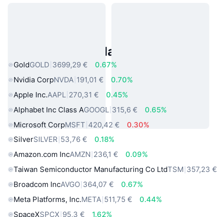
Asset reali popolari
Gold
GOLD
3699,29 €
0.67%
Nvidia Corp
NVDA
191,01 €
0.70%
Apple Inc.
AAPL
270,31 €
0.45%
Alphabet Inc Class A
GOOGL
315,6 €
0.65%
Microsoft Corp
MSFT
420,42 €
0.30%
Silver
SILVER
53,76 €
0.18%
Amazon.com Inc
AMZN
236,1 €
0.09%
Taiwan Semiconductor Manufacturing Co Ltd
TSM
357,23 
Broadcom Inc
AVGO
364,07 €
0.67%
Meta Platforms, Inc.
META
511,75 €
0.44%
SpaceX
SPCX
95,3 €
1.62%