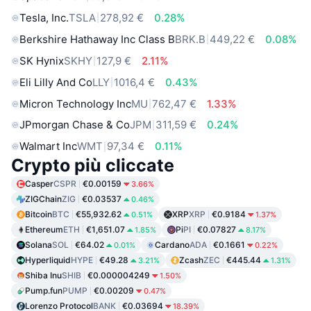
Tesla, Inc.
TSLA
278,92 €
0.28%
Berkshire Hathaway Inc Class B
BRK.B
449,22 €
0.08%
SK Hynix
SKHY
127,9 €
2.11%
Eli Lilly And Co
LLY
1016,4 €
0.43%
Micron Technology Inc
MU
762,47 €
1.33%
JPmorgan Chase & Co
JPM
311,59 €
0.24%
Walmart Inc
WMT
97,34 €
0.11%
Crypto più cliccate
Casper
CSPR
€0.00159
3.66%
ZIGChain
ZIG
€0.03537
0.46%
Bitcoin
BTC
€55,932.62
XRP
XRP
€0.9184
0.51%
1.37%
Ethereum
ETH
€1,651.07
Pi
PI
€0.07827
1.85%
8.17%
Solana
SOL
€64.02
Cardano
ADA
€0.1661
0.01%
0.22%
Hyperliquid
HYPE
€49.28
Zcash
ZEC
€445.44
3.21%
1.31%
Shiba Inu
SHIB
€0.000004249
1.50%
Pump.fun
PUMP
€0.00209
0.47%
Lorenzo Protocol
BANK
€0.03694
18.39%