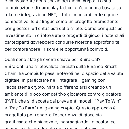
e coinvolgente nello spazio dei giochi crypto. La sua
combinazione di gameplay tattico, un'economia basata su
token e integrazione NFT, il tutto in un ambiente equo e
competitivo, lo distingue come un progetto promettente
per giocatori ed entusiasti delle cripto. Come per qualsiasi
investimento in criptovalute o progetti di gioco, i potenziali
partecipanti dovrebbero condurre ricerche approfondite
per comprendere i rischi e le opportunità coinvolti.
Quali sono stati gli eventi chiave per Shira Cat?
Shira Cat, una criptovaluta lanciata sulla Binance Smart
Chain, ha compiuto passi notevoli nello spazio della valuta
digitale, in particolare nell'integrare il gaming con
l'ecosistema crypto. Mira a differenziarsi creando un
ambiente di gioco competitivo giocatore contro giocatore
(PVP), che si discosta dai prevalenti modelli "Pay To Win"
e "Pay To Earn" nel gaming crypto. Questo approccio è
progettato per rendere l'esperienza di gioco sia
gratificante che piacevole, incoraggiando i giocatori ad
aumentare le loro tenute della moneta attraverso il