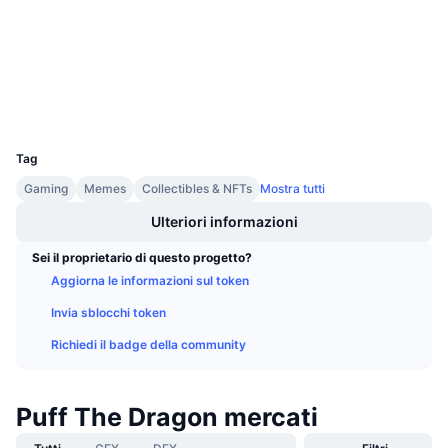
3.1
Prossime vendite
Valutazione (CertiK)
Tassi di finanziamento
Impara e guadagna
mantlescan.xyz
Esploratori
Calendari
Wallets
UCID
29945
Calendario ICO
Tag
Gaming
Memes
Collectibles & NFTs
Mostra tutti
Calendario eventi
Ulteriori informazioni
Sei il proprietario di questo progetto?
Aggiorna le informazioni sul token
Invia sblocchi token
Richiedi il badge della community
Puff The Dragon mercati