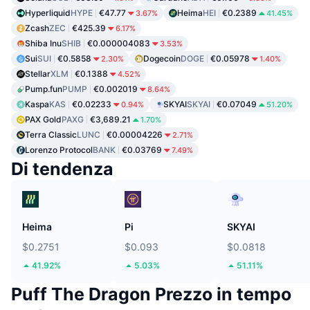
Hyperliquid
HYPE
€47.77
Heima
HEI
€0.2389
3.67%
41.45%
Zcash
ZEC
€425.39
6.17%
Shiba Inu
SHIB
€0.000004083
3.53%
Sui
SUI
€0.5858
Dogecoin
DOGE
€0.05978
2.30%
1.40%
Stellar
XLM
€0.1388
4.52%
Pump.fun
PUMP
€0.002019
8.64%
Kaspa
KAS
€0.02233
SKYAI
SKYAI
€0.07049
0.94%
51.20%
PAX Gold
PAXG
€3,689.21
1.70%
Terra Classic
LUNC
€0.00004226
2.71%
Lorenzo Protocol
BANK
€0.03769
7.49%
Di tendenza
Heima
Pi
SKYAI
$0.2751
$0.093
$0.0818
41.92%
5.03%
51.11%
Puff The Dragon Prezzo in tempo