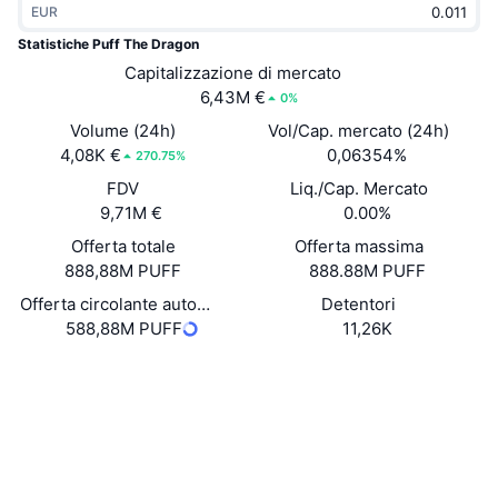
EUR
Di tendenza
ETF crypto
Impara
CMC MCP
Statistiche Puff The Dragon
Novità
Capitalizzazione di mercato
ETF su Bitcoin
x402
Notizie
6,43M €
0%
Cripto
ETF su Ethereum
Volume (24h)
Vol/Cap. mercato (24h)
Academy
4,08K €
0,06354%
270.75%
Politica
FDV
Liq./Cap. Mercato
Analisi tecnica
Ricerca
9,71M €
0.00%
Sport
Offerta totale
Offerta massima
RSI
Video
888,88M PUFF
888.88M PUFF
Finanza
MACD
Offerta circolante auto-dichiarata
Detentori
Glossario
588,88M PUFF
11,26K
Tecnologia
Sito web
Website
Derivati
Campagne
NFT
Social
Panoramica
Airdrop
Statistiche NFT generali
0x31b6...cf8938
Contratti
Liquidazioni
Diamanti ricompensa