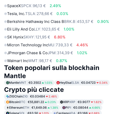
SpaceX
SPCX
96,13 €
2.49%
Tesla, Inc.
TSLA
278,66 €
0.03%
Berkshire Hathaway Inc Class B
BRK.B
453,57 €
0.90%
Eli Lilly And Co
LLY
1023,65 €
1.00%
SK Hynix
SKHY
121,95 €
6.80%
Micron Technology Inc
MU
739,33 €
4.46%
JPmorgan Chase & Co
JPM
314,39 €
1.02%
Walmart Inc
WMT
98,17 €
0.87%
Token popolari sulla blockhain
Mantle
Mantle
MNT
€0.3502
HeyElsa
ELSA
€0.04723
1.03%
0.34%
Crypto più cliccate
ZIGChain
ZIG
€0.03484
2.48%
Bitcoin
BTC
€55,881.22
XRP
XRP
€0.9077
0.23%
1.62%
Ethereum
ETH
€1,649.06
Pi
PI
€0.08044
1.38%
4.66%
Solana
SOL
€63.50
Cardano
ADA
€0.166
1.01%
0.88%