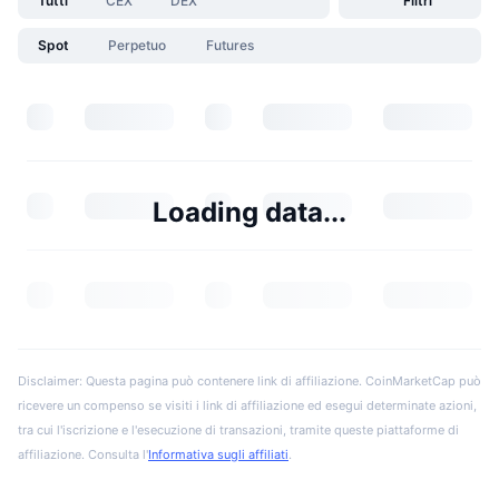
Tutti
CEX
DEX
Filtri
Spot
Perpetuo
Futures
Loading data...
Disclaimer: Questa pagina può contenere link di affiliazione. CoinMarketCap può
ricevere un compenso se visiti i link di affiliazione ed esegui determinate azioni,
tra cui l'iscrizione e l'esecuzione di transazioni, tramite queste piattaforme di
affiliazione. Consulta l'
Informativa sugli affiliati
.