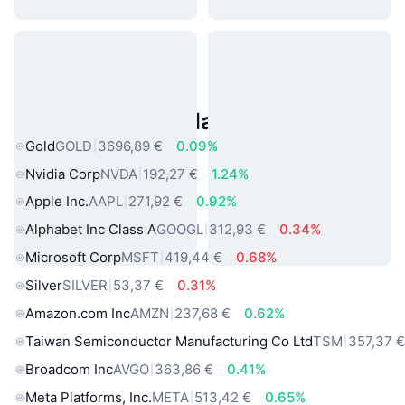
Asset reali popolari
Gold
GOLD
3696,89 €
0.09%
Nvidia Corp
NVDA
192,27 €
1.24%
Apple Inc.
AAPL
271,92 €
0.92%
Alphabet Inc Class A
GOOGL
312,93 €
0.34%
Microsoft Corp
MSFT
419,44 €
0.68%
Silver
SILVER
53,37 €
0.31%
Amazon.com Inc
AMZN
237,68 €
0.62%
Taiwan Semiconductor Manufacturing Co Ltd
TSM
357,37 
Broadcom Inc
AVGO
363,86 €
0.41%
Meta Platforms, Inc.
META
513,42 €
0.65%