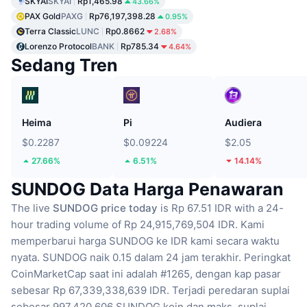
SKYAI
SKYAI
Rp1,465.98
43.66%
PAX Gold
PAXG
Rp76,197,398.28
0.95%
Terra Classic
LUNC
Rp0.8662
2.68%
Lorenzo Protocol
BANK
Rp785.34
4.64%
Sedang Tren
Heima
Pi
Audiera
$0.2287
$0.09224
$2.05
27.66%
6.51%
14.14%
SUNDOG Data Harga Penawaran
The live
SUNDOG price today
is Rp 67.51 IDR with a 24-
hour trading volume of Rp 24,915,769,504 IDR.
Kami
memperbarui harga SUNDOG ke IDR kami secara waktu
nyata.
SUNDOG naik 0.15 dalam 24 jam terakhir.
Peringkat
CoinMarketCap saat ini adalah #1265, dengan kap pasar
sebesar Rp 67,339,338,639 IDR.
Terjadi peredaran suplai
sebesar 997,420,606 SUNDOG koin
dan maks. suplai