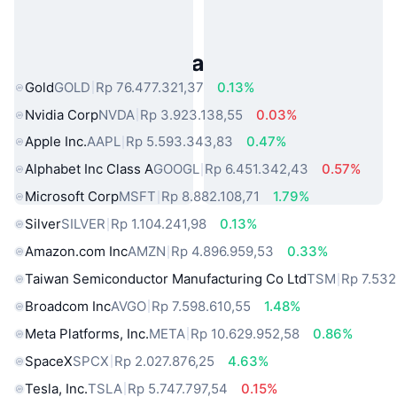
Aset Dunia Nyata Populer
Gold
GOLD
Rp 76.477.321,37
0.13%
Nvidia Corp
NVDA
Rp 3.923.138,55
0.03%
Apple Inc.
AAPL
Rp 5.593.343,83
0.47%
Alphabet Inc Class A
GOOGL
Rp 6.451.342,43
0.57%
Microsoft Corp
MSFT
Rp 8.882.108,71
1.79%
Silver
SILVER
Rp 1.104.241,98
0.13%
Amazon.com Inc
AMZN
Rp 4.896.959,53
0.33%
Taiwan Semiconductor Manufacturing Co Ltd
TSM
Rp 7.532
Broadcom Inc
AVGO
Rp 7.598.610,55
1.48%
Meta Platforms, Inc.
META
Rp 10.629.952,58
0.86%
SpaceX
SPCX
Rp 2.027.876,25
4.63%
Tesla, Inc.
TSLA
Rp 5.747.797,54
0.15%