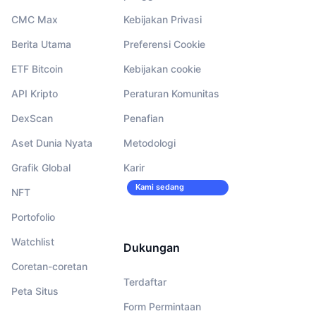
CMC Max
Kebijakan Privasi
Berita Utama
Preferensi Cookie
ETF Bitcoin
Kebijakan cookie
API Kripto
Peraturan Komunitas
DexScan
Penafian
Aset Dunia Nyata
Metodologi
Grafik Global
Karir
Kami sedang
NFT
merekrut!
Portofolio
Watchlist
Dukungan
Coretan-coretan
Terdaftar
Peta Situs
Form Permintaan