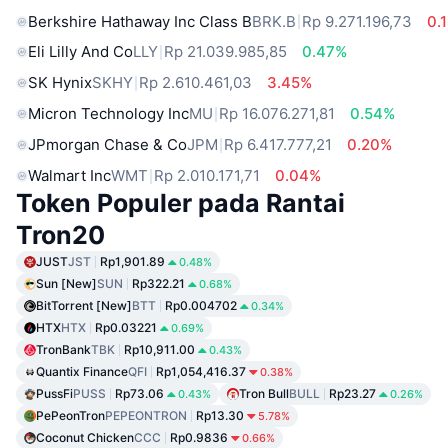
Berkshire Hathaway Inc Class B
BRK.B
Rp 9.271.196,73
0.
Eli Lilly And Co
LLY
Rp 21.039.985,85
0.47%
SK Hynix
SKHY
Rp 2.610.461,03
3.45%
Micron Technology Inc
MU
Rp 16.076.271,81
0.54%
JPmorgan Chase & Co
JPM
Rp 6.417.777,21
0.20%
Walmart Inc
WMT
Rp 2.010.171,71
0.04%
Token Populer pada Rantai
Tron20
JUST
JST
Rp1,901.89
0.48%
Sun [New]
SUN
Rp322.21
0.68%
BitTorrent [New]
BTT
Rp0.004702
0.34%
HTX
HTX
Rp0.03221
0.69%
TronBank
TBK
Rp10,911.00
0.43%
Quantix Finance
QFI
Rp1,054,416.37
0.38%
PussFi
PUSS
Rp73.06
Tron Bull
BULL
Rp23.27
0.43%
0.26%
PePeonTron
PEPEONTRON
Rp13.30
5.78%
Coconut Chicken
CCC
Rp0.9836
0.66%