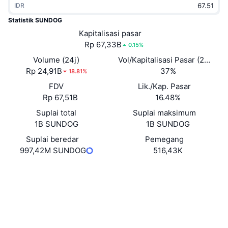
IDR
Sedang Tren
ETF Kripto
Belajar
CMC MCP
Statistik SUNDOG
Baru
Kapitalisasi pasar
ETF Bitcoin
x402
Berita
Rp 67,33B
0.15%
Kripto
ETF Ethereum
Volume (24j)
Vol/Kapitalisasi Pasar (24J)
Academy
Rp 24,91B
37%
18.81%
Politik
FDV
Lik./Kap. Pasar
Analisis teknikal
Riset
Rp 67,51B
16.48%
Olahraga
Suplai total
Suplai maksimum
RSI
Video
1B SUNDOG
1B SUNDOG
Keuangan
MACD
Suplai beredar
Pemegang
Glosarium
997,42M SUNDOG
516,43K
Teknologi
Situs web
Website
Whitepaper
Derivatif
Kampanye
Medsos
NFT
Ikhtisar
Kontrak
TXL6rJ...qC8MRT
Airdrop
Audits
Statistik NFT Keseluruhan
Likuidasi
Hadiah Berlian
Penyelidik
tronscan.org