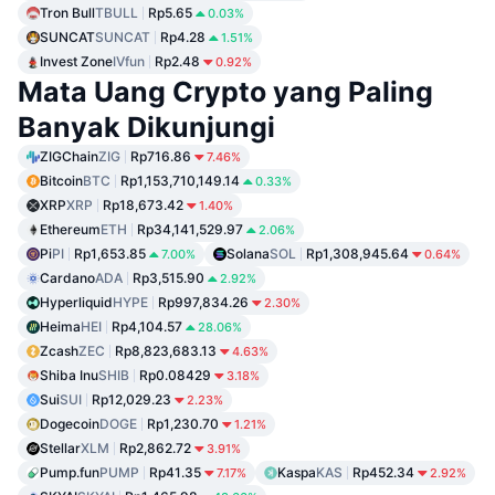
Tron Bull
TBULL
Rp5.65
0.03%
SUNCAT
SUNCAT
Rp4.28
1.51%
Invest Zone
IVfun
Rp2.48
0.92%
Mata Uang Crypto yang Paling
Banyak Dikunjungi
ZIGChain
ZIG
Rp716.86
7.46%
Bitcoin
BTC
Rp1,153,710,149.14
0.33%
XRP
XRP
Rp18,673.42
1.40%
Ethereum
ETH
Rp34,141,529.97
2.06%
Pi
PI
Rp1,653.85
Solana
SOL
Rp1,308,945.64
7.00%
0.64%
Cardano
ADA
Rp3,515.90
2.92%
Hyperliquid
HYPE
Rp997,834.26
2.30%
Heima
HEI
Rp4,104.57
28.06%
Zcash
ZEC
Rp8,823,683.13
4.63%
Shiba Inu
SHIB
Rp0.08429
3.18%
Sui
SUI
Rp12,029.23
2.23%
Dogecoin
DOGE
Rp1,230.70
1.21%
Stellar
XLM
Rp2,862.72
3.91%
Pump.fun
PUMP
Rp41.35
Kaspa
KAS
Rp452.34
7.17%
2.92%