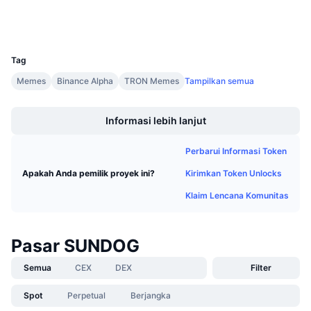
Penjualan Mendatang
Dompet-dompet
Tingkat Pendanaan
Belajar & Dapatkan
UCID
32717
Tag
Kalender
Memes
Binance Alpha
TRON Memes
Tampilkan semua
Boost
Kalender ICO
Informasi lebih lanjut
Kalender Event
Perbarui Informasi Token
Kirimkan Token Unlocks
Apakah Anda pemilik proyek ini?
Klaim Lencana Komunitas
Pasar SUNDOG
Semua
CEX
DEX
Filter
Spot
Perpetual
Berjangka