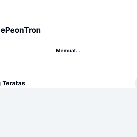
PePeonTron
Memuat...
 Teratas