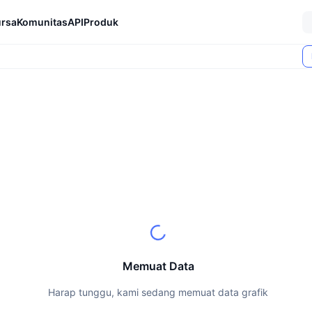
rsa
Komunitas
API
Produk
Memuat Data
Harap tunggu, kami sedang memuat data grafik