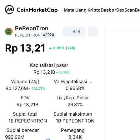
Mata Uang Kripto
Dasbor
DexScan
Bu
PePeonTron
444
#2020
PEPEONTRON
Rp 13,21
0.05%
(
24h
)
Kapitalisasi pasar
Rp 13,21B
0.05%
Volume (24j)
Vol/Kapitalisasi Pasar (24J)
Rp 127,6M
0,9658%
102.71%
FDV
Lik./Kap. Pasar
Rp 13,21B
26.81%
Suplai total
Suplai maksimum
1B PEPEONTRON
1B PEPEONTRON
Suplai beredar
Pemegang
999,99M
8,34K