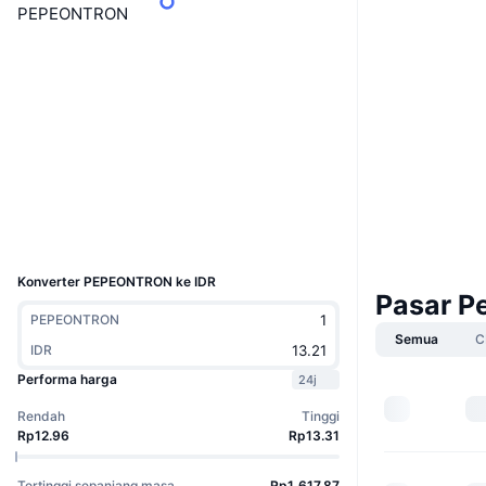
PEPEONTRON
Boost
Situs web
Website
Medsos
Kontrak
TMacq4...5JTkvi
3.4
Peringkat (CertiK)
Penyelidik
tronscan.org
Dompet-dompet
UCID
36990
Konverter PEPEONTRON ke IDR
Pasar P
PEPEONTRON
Semua
C
IDR
Performa harga
24j
Rendah
Tinggi
Rp12.96
Rp13.31
Tertinggi sepanjang masa
Rp1,617.87