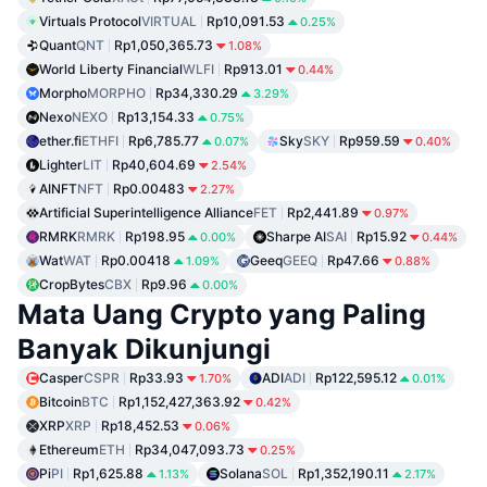
Virtuals Protocol
VIRTUAL
Rp10,091.53
0.25%
Quant
QNT
Rp1,050,365.73
1.08%
World Liberty Financial
WLFI
Rp913.01
0.44%
Morpho
MORPHO
Rp34,330.29
3.29%
Nexo
NEXO
Rp13,154.33
0.75%
ether.fi
ETHFI
Rp6,785.77
Sky
SKY
Rp959.59
0.07%
0.40%
Lighter
LIT
Rp40,604.69
2.54%
AINFT
NFT
Rp0.00483
2.27%
Artificial Superintelligence Alliance
FET
Rp2,441.89
0.97%
RMRK
RMRK
Rp198.95
Sharpe AI
SAI
Rp15.92
0.00%
0.44%
Wat
WAT
Rp0.00418
Geeq
GEEQ
Rp47.66
1.09%
0.88%
CropBytes
CBX
Rp9.96
0.00%
Mata Uang Crypto yang Paling
Banyak Dikunjungi
Casper
CSPR
Rp33.93
ADI
ADI
Rp122,595.12
1.70%
0.01%
Bitcoin
BTC
Rp1,152,427,363.92
0.42%
XRP
XRP
Rp18,452.53
0.06%
Ethereum
ETH
Rp34,047,093.73
0.25%
Pi
PI
Rp1,625.88
Solana
SOL
Rp1,352,190.11
1.13%
2.17%