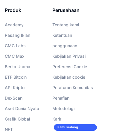
Produk
Perusahaan
Academy
Tentang kami
Pasang Iklan
Ketentuan
CMC Labs
penggunaan
CMC Max
Kebijakan Privasi
Berita Utama
Preferensi Cookie
ETF Bitcoin
Kebijakan cookie
API Kripto
Peraturan Komunitas
DexScan
Penafian
Aset Dunia Nyata
Metodologi
Grafik Global
Karir
Kami sedang
NFT
merekrut!