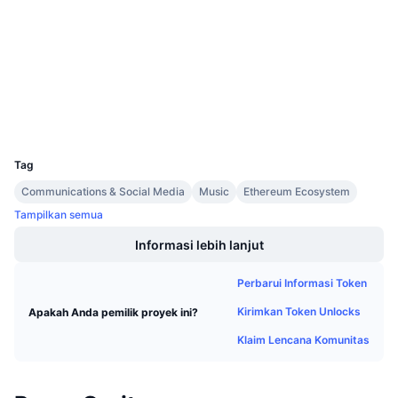
Kontrak
Penjualan Mendatang
Tingkat Pendanaan
Belajar & Dapatkan
2.8
Peringkat (CertiK)
etherscan.io
Penyelidik
Kalender
Dompet-dompet
Kalender ICO
UCID
11021
Tag
Kalender Event
Communications & Social Media
Music
Ethereum Ecosystem
Tampilkan semua
Informasi lebih lanjut
Perbarui Informasi Token
Kirimkan Token Unlocks
Apakah Anda pemilik proyek ini?
Klaim Lencana Komunitas