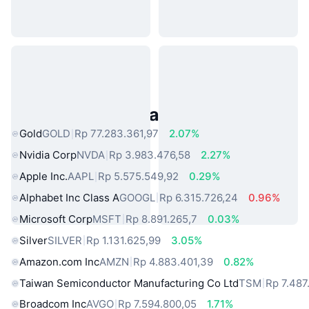
Aset Dunia Nyata Populer
Gold
GOLD
Rp 77.283.361,97
2.07%
Nvidia Corp
NVDA
Rp 3.983.476,58
2.27%
Apple Inc.
AAPL
Rp 5.575.549,92
0.29%
Alphabet Inc Class A
GOOGL
Rp 6.315.726,24
0.96%
Microsoft Corp
MSFT
Rp 8.891.265,7
0.03%
Silver
SILVER
Rp 1.131.625,99
3.05%
Amazon.com Inc
AMZN
Rp 4.883.401,39
0.82%
Taiwan Semiconductor Manufacturing Co Ltd
TSM
Rp 7.487
Broadcom Inc
AVGO
Rp 7.594.800,05
1.71%