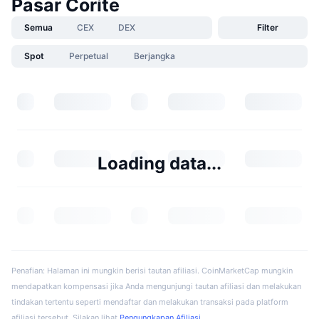
Pasar Corite
Semua
CEX
DEX
Filter
Spot
Perpetual
Berjangka
Loading data...
Penafian: Halaman ini mungkin berisi tautan afiliasi. CoinMarketCap mungkin
mendapatkan kompensasi jika Anda mengunjungi tautan afiliasi dan melakukan
tindakan tertentu seperti mendaftar dan melakukan transaksi pada platform
afiliasi tersebut. Silakan lihat
Pengungkapan Afiliasi
.