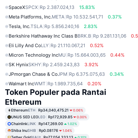
SpaceX
SPCX
Rp 2.387.024,13
15.83%
Meta Platforms, Inc.
META
Rp 10.532.541,71
0.37%
Tesla, Inc.
TSLA
Rp 5.856.240,16
2.83%
Berkshire Hathaway Inc Class B
BRK.B
Rp 9.281.131,06
0.
Eli Lilly And Co
LLY
Rp 21.110.067,21
0.52%
Micron Technology Inc
MU
Rp 15.664.003,65
0.44%
SK Hynix
SKHY
Rp 2.459.243,83
3.92%
JPmorgan Chase & Co
JPM
Rp 6.375.075,63
0.34%
Walmart Inc
WMT
Rp 1.989.735,64
0.20%
Token Populer pada Rantai
Ethereum
Ethereum
ETH
Rp34,040,475.21
0.06%
UNUS SED LEO
LEO
Rp172,929.85
0.00%
Chainlink
LINK
Rp147,269.00
1.02%
Shiba Inu
SHIB
Rp0.08176
1.04%
Tether Gold
XAUt
Rp77,054,333.13
0.10%