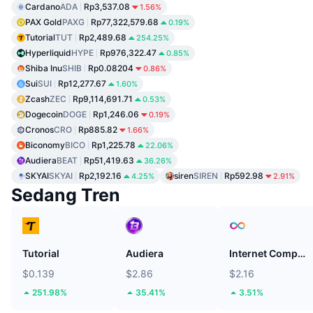
Cardano
ADA
Rp3,537.08
1.56%
PAX Gold
PAXG
Rp77,322,579.68
0.19%
Tutorial
TUT
Rp2,489.68
254.25%
Hyperliquid
HYPE
Rp976,322.47
0.85%
Shiba Inu
SHIB
Rp0.08204
0.86%
Sui
SUI
Rp12,277.67
1.60%
Zcash
ZEC
Rp9,114,691.71
0.53%
Dogecoin
DOGE
Rp1,246.06
0.19%
Cronos
CRO
Rp885.82
1.66%
Biconomy
BICO
Rp1,225.78
22.06%
Audiera
BEAT
Rp51,419.63
36.26%
SKYAI
SKYAI
Rp2,192.16
siren
SIREN
Rp592.98
4.25%
2.91%
Sedang Tren
Tutorial
Audiera
Internet Computer
$0.139
$2.86
$2.16
251.98%
35.41%
3.51%