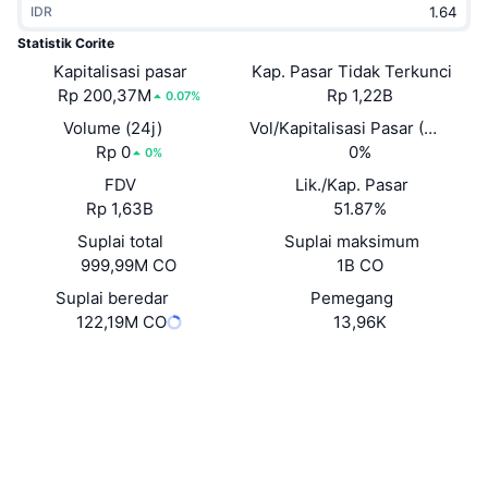
IDR
Sedang Tren
ETF Kripto
Belajar
CMC MCP
Statistik Corite
Kapitalisasi pasar
Baru
Kap. Pasar Tidak Terkunci
ETF Bitcoin
x402
Berita
Rp 200,37M
Rp 1,22B
0.07%
Kripto
ETF Ethereum
Volume (24j)
Vol/Kapitalisasi Pasar (24J)
Academy
Rp 0
0%
0%
Politik
FDV
Lik./Kap. Pasar
Analisis teknikal
Riset
Rp 1,63B
51.87%
Olahraga
Suplai total
Suplai maksimum
RSI
Video
999,99M CO
1B CO
Keuangan
MACD
Suplai beredar
Pemegang
Glosarium
122,19M CO
13,96K
Teknologi
Website
Whitepaper
Derivatif
Kampanye
Situs web
NFT
Ikhtisar
Airdrop
Medsos
Statistik NFT Keseluruhan
Likuidasi
Hadiah Berlian
0x936B...0dc8d6