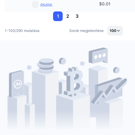
$
0.01
RMRK
1
2
3
1-100/290 mutatása
Sorok megjelenítése
100