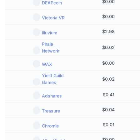
$
0.00
DEAPcoin
Közeledő értékesítések
Finanszírozási díjak
Tanulj & Keress
$
0.00
Victoria VR
Naptár
$
2.98
Illuvium
Phala
ICO Naptár
$
0.02
Network
Esemény naptár
$
0.00
WAX
Yield Guild
$
0.02
Games
$
0.41
Adshares
$
0.04
Treasure
$
0.01
Chromia
$
0.00