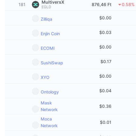
MultiversX
181
876,46 Ft
0.58%
Felkapott
Kripto ETF-ek
EGLD
Tanulj
CMC MCP
$
0.00
Zilliqa
Új
Bitcoin ETF-ek
x402
Hírek
$
0.03
Enjin Coin
Kripto
Ethereum ETF-ek
Academy
$
0.00
ECOMI
Politika
Technikai elemzés
Kutatás
$
0.17
SushiSwap
Sportok
RSI
Videók
$
0.00
XYO
Pénzügy
MACD
Szótár
$
0.04
Ontology
Technológia
Származékos termékek
Kampányok
Mask
$
0.36
Network
NFT
Áttekintés
Airdropok
Moca
$
0.01
Network
Összefoglaló NFT statisztikák
Likvidálások
Gyémánt jutalmak