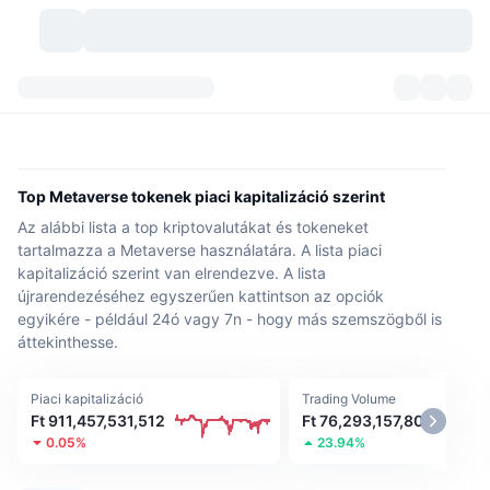
Kriptopénzek
Irányítópultok
Kriptopénzek
DexScan
Piacok
Rangsor
Top Metaverse tokenek piaci kapitalizáció szerint
Az alábbi lista a top kriptovalutákat és tokeneket
Jelzések
Tőzsdék
Kategóriák
New
Piacáttekintés
tartalmazza a Metaverse használatára. A lista piaci
kapitalizáció szerint van elrendezve. A lista
Felkapott
Közösség
Történelmi pillanatképek
Azonnali piac
Centralizált tőzsdék
újrarendezéséhez egyszerűen kattintson az opciók
egyikére - például 24ó vagy 7n - hogy más szemszögből is
Új
Hírfolyam
API
Token feloldások
Kriptovaluták száma
Azonnali
áttekinthesse.
Emelkedők
Témák
Hozamok
Termékek
Bitcoin kincstárak
Származékos termékek
API
Piaci kapitalizáció
Trading Volume
Ft 911,457,531,512
Ft 76,293,157,809
Mém felfedező
Élő
Valós eszközök
0.05%
BNB kincstárak
23.94%
Termékek
Kripto API
Decentralizált tőzsdék