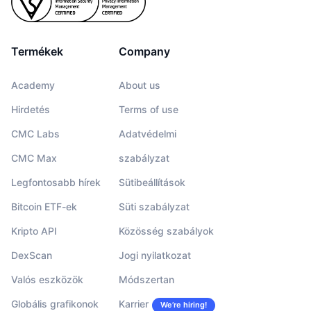
Termékek
Company
Academy
About us
Hirdetés
Terms of use
CMC Labs
Adatvédelmi
CMC Max
szabályzat
Legfontosabb hírek
Sütibeállítások
Bitcoin ETF-ek
Süti szabályzat
Kripto API
Közösség szabályok
DexScan
Jogi nyilatkozat
Valós eszközök
Módszertan
Globális grafikonok
Karrier
We’re hiring!