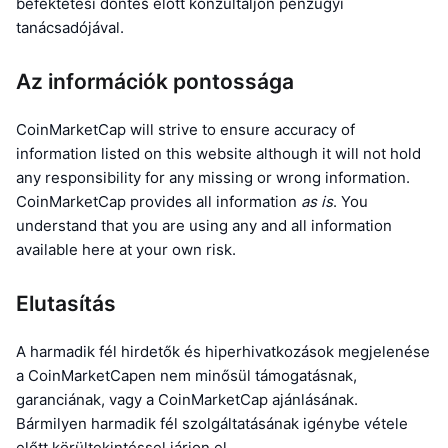
Legjobb kereskedők
befektetési döntés előtt konzultáljon pénzügyi
Cikkek
Tőzsdei beáramlások/kiáramlások
DEX API
Váltó
Ranglisták
Azonnali
tanácsadójával.
Hangulat
Vállalat
Hírlevél
Indikátorok
Felkapott
Származékos termékek
Az információk pontossága
Árazás
CMC Launch
Közelgő
Félelem és kapzsiság index
CoinMarketCap will strive to ensure accuracy of
information listed on this website although it will not hold
Források
CMC Labs
Nemrég hozzáadott
Altcoin szezon index
any responsibility for any missing or wrong information.
CoinMarketCap provides all information
as is
. You
CMC Max
Nyertesek és vesztesek
Piaciciklus-indikátorok
understand that you are using any and all information
Dokumentáció
available here at your own risk.
Legfontosabb hírek
Leglátogatottabb
Bitcoin dominancia
GYIK
Telegram Bot
Elutasítás
Közösségi hangulat
CoinMarketCap 20 index
AI integrációk
Hirdetés
A harmadik fél hirdetők és hiperhivatkozások megjelenése
Láncrangsor
CoinMarketCap 100 index
a CoinMarketCapen nem minősül támogatásnak,
CMC Ügynöki Központ
garanciának, vagy a CoinMarketCap ajánlásának.
Jóslási piacok
ETF-áramlások
Oldal widgetek
Bármilyen harmadik fél szolgáltatásának igénybe vétele
Készségek piactere
előtt körültekintéssel járjon el.