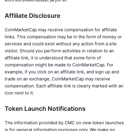
Felkapott
Kripto ETF-ek
Tanulj
CMC MCP
Affiliate Disclosure
Új
Bitcoin ETF-ek
x402
Hírek
CoinMarketCap may receive compensation for affiliate
Kripto
Ethereum ETF-ek
links. This compensation may be in the form of money or
Academy
services and could exist without any action from a site
Politika
visitor. Should you perform activities in relation to an
Technikai elemzés
Kutatás
affiliate link, it is understood that some form of
Sportok
compensation might be made to CoinMarketCap. For
RSI
Videók
example, if you click on an affiliate link, and sign up and
Pénzügy
trade on an exchange, CoinMarketCap may receive
MACD
Szótár
compensation. Each affiliate link is clearly marked with an
Technológia
icon next to it.
Származékos termékek
Kampányok
NFT
Token Launch Notifications
Áttekintés
Airdropok
Összefoglaló NFT statisztikák
The information provided by CMC on new token launches
Likvidálások
Gyémánt jutalmak
is for general information purposes only. We make no