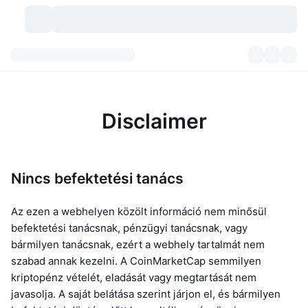
Kriptopénzek
Irányítópultok
Kriptopénzek
DexScan
Piacok
Rangsor
Disclaimer
Jelzések
Tőzsdék
Kategóriák
New
Piacáttekintés
Nincs befektetési tanács
Felkapott
Közösség
Történelmi pillanatképek
Azonnali piac
Centralizált tőzsdék
Új
Az ezen a webhelyen közölt információ nem minősül
Hírfolyam
API
Token feloldások
Kriptovaluták száma
Azonnali
befektetési tanácsnak, pénzügyi tanácsnak, vagy
Emelkedők
bármilyen tanácsnak, ezért a webhely tartalmát nem
Témák
Hozamok
Termékek
Bitcoin kincstárak
Származékos termékek
API
szabad annak kezelni. A CoinMarketCap semmilyen
Mém felfedező
kriptopénz vételét, eladását vagy megtartását nem
Élő
Valós eszközök
BNB kincstárak
Termékek
Kripto API
Decentralizált tőzsdék
javasolja. A saját belátása szerint járjon el, és bármilyen