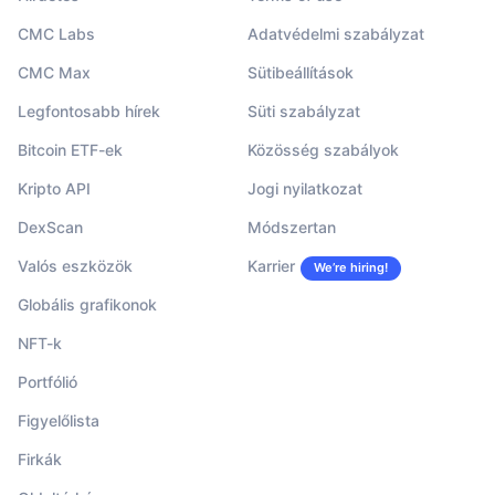
CMC Labs
Adatvédelmi szabályzat
CMC Max
Sütibeállítások
Legfontosabb hírek
Süti szabályzat
Bitcoin ETF-ek
Közösség szabályok
Kripto API
Jogi nyilatkozat
DexScan
Módszertan
Valós eszközök
Karrier
We’re hiring!
Globális grafikonok
NFT-k
Portfólió
Figyelőlista
Firkák