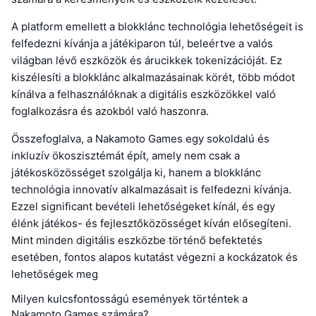
A platform emellett a blokklánc technológia lehetőségeit is
felfedezni kívánja a játékiparon túl, beleértve a valós
világban lévő eszközök és árucikkek tokenizációját. Ez
kiszélesíti a blokklánc alkalmazásainak körét, több módot
kínálva a felhasználóknak a digitális eszközökkel való
foglalkozásra és azokból való haszonra.
Összefoglalva, a Nakamoto Games egy sokoldalú és
inkluzív ökoszisztémát épít, amely nem csak a
játékosközösséget szolgálja ki, hanem a blokklánc
technológia innovatív alkalmazásait is felfedezni kívánja.
Ezzel significant bevételi lehetőségeket kínál, és egy
élénk játékos- és fejlesztőközösséget kíván elősegíteni.
Mint minden digitális eszközbe történő befektetés
esetében, fontos alapos kutatást végezni a kockázatok és
lehetőségek meg
Milyen kulcsfontosságú események történtek a
Nakamoto Games számára?