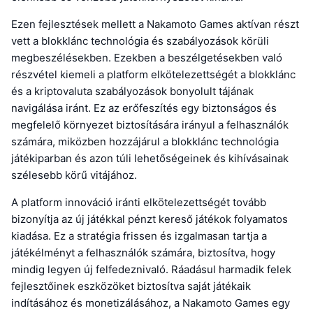
Ezen fejlesztések mellett a Nakamoto Games aktívan részt
vett a blokklánc technológia és szabályozások körüli
megbeszélésekben. Ezekben a beszélgetésekben való
részvétel kiemeli a platform elkötelezettségét a blokklánc
és a kriptovaluta szabályozások bonyolult tájának
navigálása iránt. Ez az erőfeszítés egy biztonságos és
megfelelő környezet biztosítására irányul a felhasználók
számára, miközben hozzájárul a blokklánc technológia
játékiparban és azon túli lehetőségeinek és kihívásainak
szélesebb körű vitájához.
A platform innováció iránti elkötelezettségét tovább
bizonyítja az új játékkal pénzt kereső játékok folyamatos
kiadása. Ez a stratégia frissen és izgalmasan tartja a
játékélményt a felhasználók számára, biztosítva, hogy
mindig legyen új felfedeznivaló. Ráadásul harmadik felek
fejlesztőinek eszközöket biztosítva saját játékaik
indításához és monetizálásához, a Nakamoto Games egy