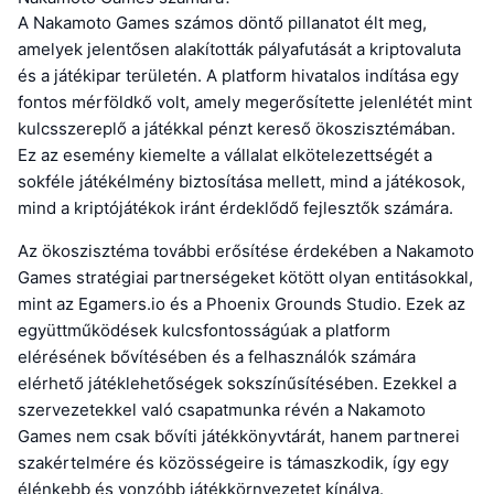
A Nakamoto Games számos döntő pillanatot élt meg,
amelyek jelentősen alakították pályafutását a kriptovaluta
és a játékipar területén. A platform hivatalos indítása egy
fontos mérföldkő volt, amely megerősítette jelenlétét mint
kulcsszereplő a játékkal pénzt kereső ökoszisztémában.
Ez az esemény kiemelte a vállalat elkötelezettségét a
sokféle játékélmény biztosítása mellett, mind a játékosok,
mind a kriptójátékok iránt érdeklődő fejlesztők számára.
Az ökoszisztéma további erősítése érdekében a Nakamoto
Games stratégiai partnerségeket kötött olyan entitásokkal,
mint az Egamers.io és a Phoenix Grounds Studio. Ezek az
együttműködések kulcsfontosságúak a platform
elérésének bővítésében és a felhasználók számára
elérhető játéklehetőségek sokszínűsítésében. Ezekkel a
szervezetekkel való csapatmunka révén a Nakamoto
Games nem csak bővíti játékkönyvtárát, hanem partnerei
szakértelmére és közösségeire is támaszkodik, így egy
élénkebb és vonzóbb játékkörnyezetet kínálva.