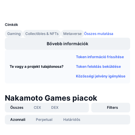
Közeledő értékesítések
Wallets
Finanszírozási díjak
Tanulj & Keress
UCID
12749
Címkék
Naptár
Gaming
Collectibles & NFTs
Metaverse
Összes mutatása
ICO Naptár
Bővebb információk
Token információ frissítése
Esemény naptár
Token feloldás beküldése
Te vagy a projekt tulajdonosa?
Közösségi jelvény igénylése
Nakamoto Games piacok
Összes
CEX
DEX
Filters
Azonnali
Perpetual
Határidős