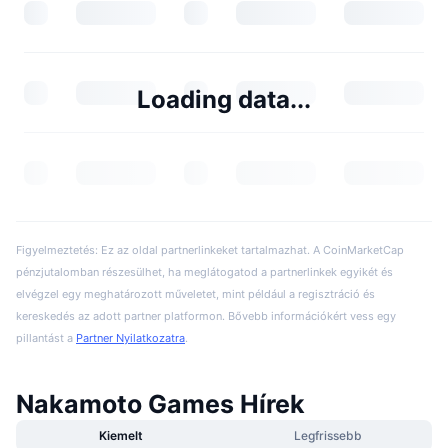
Loading data...
Figyelmeztetés: Ez az oldal partnerlinkeket tartalmazhat. A CoinMarketCap
pénzjutalomban részesülhet, ha meglátogatod a partnerlinkek egyikét és
elvégzel egy meghatározott műveletet, mint például a regisztráció és
kereskedés az adott partner platformon. Bővebb információkért vess egy
pillantást a
Partner Nyilatkozatra
.
Nakamoto Games Hírek
Kiemelt
Legfrissebb