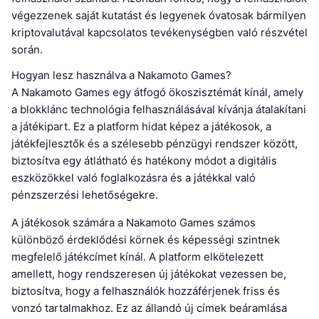
végezzenek saját kutatást és legyenek óvatosak bármilyen
kriptovalutával kapcsolatos tevékenységben való részvétel
során.
Hogyan lesz használva a Nakamoto Games?
A Nakamoto Games egy átfogó ökoszisztémát kínál, amely
a blokklánc technológia felhasználásával kívánja átalakítani
a játékipart. Ez a platform hidat képez a játékosok, a
játékfejlesztők és a szélesebb pénzügyi rendszer között,
biztosítva egy átlátható és hatékony módot a digitális
eszközökkel való foglalkozásra és a játékkal való
pénzszerzési lehetőségekre.
A játékosok számára a Nakamoto Games számos
különböző érdeklődési körnek és képességi szintnek
megfelelő játékcímet kínál. A platform elkötelezett
amellett, hogy rendszeresen új játékokat vezessen be,
biztosítva, hogy a felhasználók hozzáférjenek friss és
vonzó tartalmakhoz. Ez az állandó új címek beáramlása