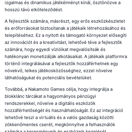
izgalmas és dinamikus játékélményt kínál, ösztönözve a
hosszú távú elköteleződést.
A fejlesztők számára, másrészt, egy erős eszközkészletet
és erőforrásokat biztosítanak a játékaik létrehozásához és
telepítéséhez. Ez a nyitott és támogató környezet elősegíti
az innovációt és a kreativitást, lehetővé téve a fejlesztők
számára, hogy egyedi vízióikat megvalósítsák és
hatékonyan monetizálják alkotásaikat. A játékaik platformra
történő integrálásával a fejlesztők hozzáférhetnek egy
növekvő, lelkes játékosközösséghez, ezzel növelve
láthatóságukat és potenciális bevételüket.
Továbbá, a Nakamoto Games célja, hogy integrálja a
blokklánc tárcákat a hagyományos pénzügyi
rendszerekkel, növelve a digitális eszközök
hozzáférhetőségét és használhatóságát. Ez az integráció
lehetővé teszi a virtuális és a valós gazdaság közötti
zökkenőmentes cserét, megkönnyítve a felhasználók
számára a keresményeik és eszközeik kezelését.