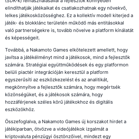
(SDK-k) felhasználásával a fejlesztők könnyedén
elindíthatják játékaikat és csatlakozhatnak egy növekvő,
lelkes játékosközösséghez. Ez a kollektív modell kiterjed a
játék- és blokklánc területén működő más entitásokkal
való partnerségekre is, tovább növelve a platform kínálatát
és képességeit.
Továbbá, a Nakamoto Games elkötelezett amellett, hogy
javítsa a játékélményt mind a játékosok, mind a fejlesztők
számára. Stratégiai együttműködések és egy platformon
belüli piactér integrációján keresztül a platform
egyszerűsíti az eszközkezelést és az analitikát,
megkönnyítve a fejlesztők számára, hogy megértsék
közönségüket, és a játékosok számára, hogy
hozzáférjenek széles körű játékokhoz és digitális
eszközökhöz.
Összefoglalva, a Nakamoto Games új korszakot hirdet a
játékiparban, ötvözve a videójátékok izgalmát a
kriptovaluta pénzügyi ösztönzőivel, mindezt egy