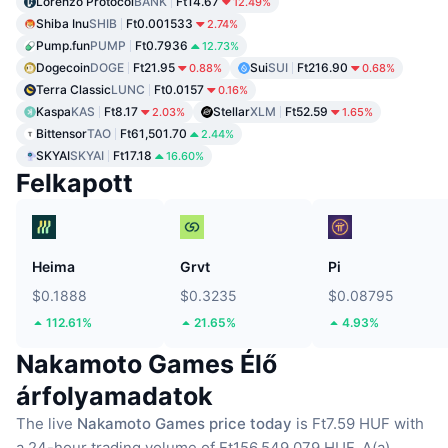
Lorenzo Protocol
BANK
Ft14.67
12.49%
Shiba Inu
SHIB
Ft0.001533
2.74%
Pump.fun
PUMP
Ft0.7936
12.73%
Dogecoin
DOGE
Ft21.95
Sui
SUI
Ft216.90
0.88%
0.68%
Terra Classic
LUNC
Ft0.0157
0.16%
Kaspa
KAS
Ft8.17
Stellar
XLM
Ft52.59
2.03%
1.65%
Bittensor
TAO
Ft61,501.70
2.44%
SKYAI
SKYAI
Ft17.18
16.60%
Felkapott
Heima
Grvt
Pi
$0.1888
$0.3235
$0.08795
112.61%
21.65%
4.93%
Nakamoto Games Élő
árfolyamadatok
The live
Nakamoto Games price today
is Ft7.59 HUF with
a 24-hour trading volume of Ft156,549,079 HUF.
A(a)