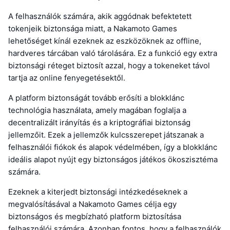
A felhasználók számára, akik aggódnak befektetett
tokenjeik biztonsága miatt, a Nakamoto Games
lehetőséget kínál ezeknek az eszközöknek az offline,
hardveres tárcában való tárolására. Ez a funkció egy extra
biztonsági réteget biztosít azzal, hogy a tokeneket távol
tartja az online fenyegetésektől.
A platform biztonságát tovább erősíti a blokklánc
technológia használata, amely magában foglalja a
decentralizált irányítás és a kriptográfiai biztonság
jellemzőit. Ezek a jellemzők kulcsszerepet játszanak a
felhasználói fiókok és alapok védelmében, így a blokklánc
ideális alapot nyújt egy biztonságos játékos ökoszisztéma
számára.
Ezeknek a kiterjedt biztonsági intézkedéseknek a
megvalósításával a Nakamoto Games célja egy
biztonságos és megbízható platform biztosítása
felhasználói számára. Azonban fontos, hogy a felhasználók