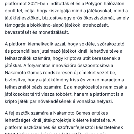
platformot 2021-ben indították el és a Polygon hálózaton
épült fel, célja, hogy kiszolgálja mind a játékosokat, mind a
játékfejlesztőket, biztosítva egy erős ökoszisztémát, amely
támogatja a blokklánc-alapú játékok létrehozását,
bevezetését és monetizálását.
A platform kiemelkedik azzal, hogy sokféle, szórakoztató
és potenciálisan jutalmazó játékot kínál, lehetővé téve a
felhasználók számára, hogy kriptovalutát keressenek a
játékkal. A folyamatos innovációra összpontosítva a
Nakamoto Games rendszeresen új címeket vezet be,
biztosítva, hogy a játékélmény friss és vonzó maradjon a
felhasználói bázis számára. Ez a megközelítés nem csak a
játékosokat téríti vissza többért, hanem a platformot is a
kripto játékipar növekedésének élvonalába helyezi.
A fejlesztők számára a Nakamoto Games értékes
lehetőséget kínál játékprojektjeik életre keltésére. A
platform eszközeinek és szoftverfejlesztői készleteinek