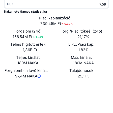
Felkapott
HUF
Kripto ETF-ek
Tanulj
CMC MCP
Nakamoto Games statisztika
Új
Bitcoin ETF-ek
Piaci kapitalizáció
x402
Hírek
739,45M Ft
0.32%
Kripto
Ethereum ETF-ek
Forgalom (24ó)
Forg./Piaci tőkeé. (24ó)
Academy
156,54M Ft
21,17%
1.04%
Politika
Technikai elemzés
Teljes hígított érték
Likv./Piaci kap.
Kutatás
1,36B Ft
1.82%
Sportok
RSI
Videók
Teljes kínálat
Max. kínálat
180M NAKA
180M NAKA
Pénzügy
MACD
Szótár
Forgalomban lévő kínálat
Tulajdonosok
97,4M NAKA
29,11K
Technológia
Származékos termékek
Kampányok
Webhely
Website
Közösségi
NFT
Áttekintés
Airdropok
Szerződések
0x3114...c0d737
3.6
Összefoglaló NFT statisztikák
Értékelés (CertiK)
Likvidálások
Gyémánt jutalmak
Explorers
polygonscan.com