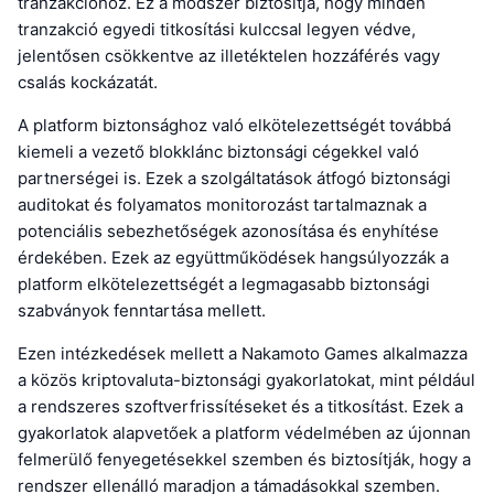
tranzakcióhoz. Ez a módszer biztosítja, hogy minden
tranzakció egyedi titkosítási kulccsal legyen védve,
jelentősen csökkentve az illetéktelen hozzáférés vagy
csalás kockázatát.
A platform biztonsághoz való elkötelezettségét továbbá
kiemeli a vezető blokklánc biztonsági cégekkel való
partnerségei is. Ezek a szolgáltatások átfogó biztonsági
auditokat és folyamatos monitorozást tartalmaznak a
potenciális sebezhetőségek azonosítása és enyhítése
érdekében. Ezek az együttműködések hangsúlyozzák a
platform elkötelezettségét a legmagasabb biztonsági
szabványok fenntartása mellett.
Ezen intézkedések mellett a Nakamoto Games alkalmazza
a közös kriptovaluta-biztonsági gyakorlatokat, mint például
a rendszeres szoftverfrissítéseket és a titkosítást. Ezek a
gyakorlatok alapvetőek a platform védelmében az újonnan
felmerülő fenyegetésekkel szemben és biztosítják, hogy a
rendszer ellenálló maradjon a támadásokkal szemben.