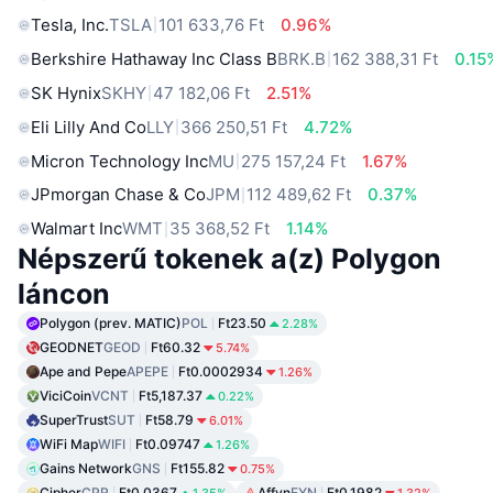
Tesla, Inc.
TSLA
101 633,76 Ft
0.96%
Berkshire Hathaway Inc Class B
BRK.B
162 388,31 Ft
0.15
SK Hynix
SKHY
47 182,06 Ft
2.51%
Eli Lilly And Co
LLY
366 250,51 Ft
4.72%
Micron Technology Inc
MU
275 157,24 Ft
1.67%
JPmorgan Chase & Co
JPM
112 489,62 Ft
0.37%
Walmart Inc
WMT
35 368,52 Ft
1.14%
Népszerű tokenek a(z) Polygon
láncon
Polygon (prev. MATIC)
POL
Ft23.50
2.28%
GEODNET
GEOD
Ft60.32
5.74%
Ape and Pepe
APEPE
Ft0.0002934
1.26%
ViciCoin
VCNT
Ft5,187.37
0.22%
SuperTrust
SUT
Ft58.79
6.01%
WiFi Map
WIFI
Ft0.09747
1.26%
Gains Network
GNS
Ft155.82
0.75%
Cipher
CPR
Ft0.0367
Affyn
FYN
Ft0.1982