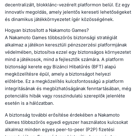
decentralizált, blokklánc-vezérelt platformon belül. Ez egy
innovatív megoldás, amely jelentős kereseti lehetőségeket
és dinamikus játékkörnyezetet ígér közösségének.
Hogyan biztosított a Nakamoto Games?
A Nakamoto Games többszörös biztonsági stratégiát
alkalmaz a játékon keresztüli pénzszerzési platformjának
védelmében, biztosítva ezzel egy biztonságos környezetet
mind a játékosok, mind a fejlesztők számára. A platform
biztonsági kerete egy Bizánci Hibatűrés (BFT) alapú
megközelítésre épül, amely a biztonságot helyezi
előtérbe. Ez a megközelítés kulcsfontosságú a platform
integritásának és megbízhatóságának fenntartásában, még
potenciális hibák vagy rosszindulatú szereplők jelenléte
esetén is a hálózatban.
A biztonság további erősítése érdekében a Nakamoto
Games többszörös egyedi egyszer használatos kulcsokat
alkalmaz minden egyes peer-to-peer (P2P) fizetési