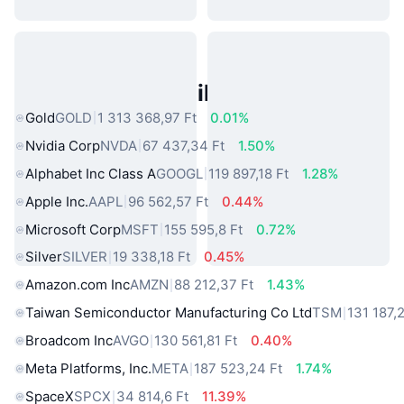
Népszerű Való Világbeli Eszközök
Gold
GOLD
1 313 368,97 Ft
0.01%
Nvidia Corp
NVDA
67 437,34 Ft
1.50%
Alphabet Inc Class A
GOOGL
119 897,18 Ft
1.28%
Apple Inc.
AAPL
96 562,57 Ft
0.44%
Microsoft Corp
MSFT
155 595,8 Ft
0.72%
Silver
SILVER
19 338,18 Ft
0.45%
Amazon.com Inc
AMZN
88 212,37 Ft
1.43%
Taiwan Semiconductor Manufacturing Co Ltd
TSM
131 187,2
Broadcom Inc
AVGO
130 561,81 Ft
0.40%
Meta Platforms, Inc.
META
187 523,24 Ft
1.74%
SpaceX
SPCX
34 814,6 Ft
11.39%