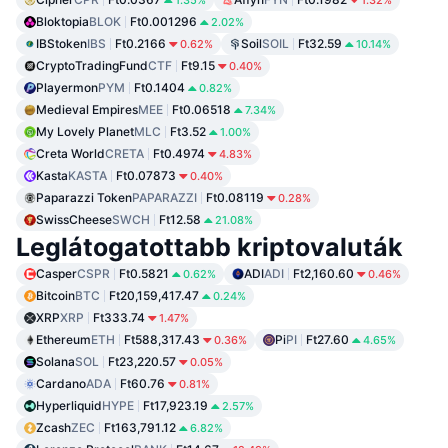
1.35%
1.32%
Bloktopia
BLOK
Ft0.001296
2.02%
IBStoken
IBS
Ft0.2166
Soil
SOIL
Ft32.59
0.62%
10.14%
CryptoTradingFund
CTF
Ft9.15
0.40%
Playermon
PYM
Ft0.1404
0.82%
Medieval Empires
MEE
Ft0.06518
7.34%
My Lovely Planet
MLC
Ft3.52
1.00%
Creta World
CRETA
Ft0.4974
4.83%
Kasta
KASTA
Ft0.07873
0.40%
Paparazzi Token
PAPARAZZI
Ft0.08119
0.28%
SwissCheese
SWCH
Ft12.58
21.08%
Leglátogatottabb kriptovaluták
Casper
CSPR
Ft0.5821
ADI
ADI
Ft2,160.60
0.62%
0.46%
Bitcoin
BTC
Ft20,159,417.47
0.24%
XRP
XRP
Ft333.74
1.47%
Ethereum
ETH
Ft588,317.43
Pi
PI
Ft27.60
0.36%
4.65%
Solana
SOL
Ft23,220.57
0.05%
Cardano
ADA
Ft60.76
0.81%
Hyperliquid
HYPE
Ft17,923.19
2.57%
Zcash
ZEC
Ft163,791.12
6.82%