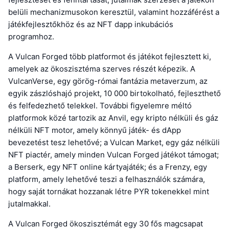
belüli mechanizmusokon keresztül, valamint hozzáférést a
játékfejlesztőkhöz és az NFT dapp inkubációs
programhoz.
A Vulcan Forged több platformot és játékot fejlesztett ki,
amelyek az ökoszisztéma szerves részét képezik. A
VulcanVerse, egy görög-római fantázia metaverzum, az
egyik zászlóshajó projekt, 10 000 birtokolható, fejleszthető
és felfedezhető telekkel. További figyelemre méltó
platformok közé tartozik az Anvil, egy kripto nélküli és gáz
nélküli NFT motor, amely könnyű játék- és dApp
bevezetést tesz lehetővé; a Vulcan Market, egy gáz nélküli
NFT piactér, amely minden Vulcan Forged játékot támogat;
a Berserk, egy NFT online kártyajáték; és a Frenzy, egy
platform, amely lehetővé teszi a felhasználók számára,
hogy saját tornákat hozzanak létre PYR tokenekkel mint
jutalmakkal.
A Vulcan Forged ökoszisztémát egy 30 fős magcsapat