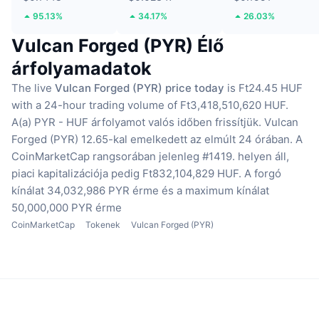
95.13%
34.17%
26.03%
Vulcan Forged (PYR) Élő
árfolyamadatok
The live
Vulcan Forged (PYR) price today
is Ft24.45 HUF
with a 24-hour trading volume of Ft3,418,510,620 HUF.
A(a) PYR - HUF árfolyamot valós időben frissítjük.
Vulcan
Forged (PYR) 12.65-kal emelkedett az elmúlt 24 órában.
A
CoinMarketCap rangsorában jelenleg #1419. helyen áll,
piaci kapitalizációja pedig Ft832,104,829 HUF.
A forgó
kínálat 34,032,986 PYR érme
és a maximum kínálat
50,000,000 PYR érme
CoinMarketCap
Tokenek
Vulcan Forged (PYR)