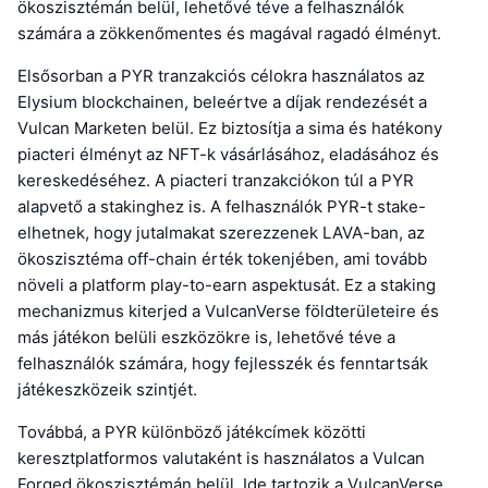
ökoszisztémán belül, lehetővé téve a felhasználók
számára a zökkenőmentes és magával ragadó élményt.
Elsősorban a PYR tranzakciós célokra használatos az
Elysium blockchainen, beleértve a díjak rendezését a
Vulcan Marketen belül. Ez biztosítja a sima és hatékony
piacteri élményt az NFT-k vásárlásához, eladásához és
kereskedéséhez. A piacteri tranzakciókon túl a PYR
alapvető a stakinghez is. A felhasználók PYR-t stake-
elhetnek, hogy jutalmakat szerezzenek LAVA-ban, az
ökoszisztéma off-chain érték tokenjében, ami tovább
növeli a platform play-to-earn aspektusát. Ez a staking
mechanizmus kiterjed a VulcanVerse földterületeire és
más játékon belüli eszközökre is, lehetővé téve a
felhasználók számára, hogy fejlesszék és fenntartsák
játékeszközeik szintjét.
Továbbá, a PYR különböző játékcímek közötti
keresztplatformos valutaként is használatos a Vulcan
Forged ökoszisztémán belül. Ide tartozik a VulcanVerse,