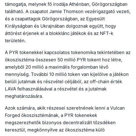
támogatja, melynek fő irodája Athénban, Görögországban
található. A csapatot Jamie Thomson vezérigazgató vezeti,
és a csapattagok Görögországban, az Egyesült
Királyságban és Ukrajnában dolgoznak együtt, hogy
áttörést érjenek el a blokklánc játékok és az NFT-k
területén.
A PYR tokenekkel kapcsolatos tokenomika tekintetében az
ökoszisztéma összesen 50 millió PYR tokent hoz létre,
amelyből 20 millió a maximális forgalomban lévő
mennyiség. További 10 millió token van kijelölve a játékon
belüli jutalmak és részvétel céljából, az off-chain érték
LAVA felhasználásával a részvétel és a jutalmak
meghatározására.
Azok számára, akik részesei szeretnének lenni a Vulcan
Forged ökoszisztémának, a PYR tokenekek
megszerezhetők bizonyos decentralizált tőzsdéken
keresztül, megkönnyítve az ökoszisztéma külö