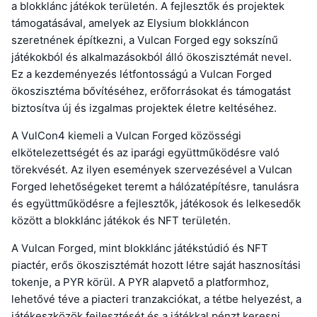
a blokklánc játékok területén. A fejlesztők és projektek
támogatásával, amelyek az Elysium blokkláncon
szeretnének építkezni, a Vulcan Forged egy sokszínű
játékokból és alkalmazásokból álló ökoszisztémát nevel.
Ez a kezdeményezés létfontosságú a Vulcan Forged
ökoszisztéma bővítéséhez, erőforrásokat és támogatást
biztosítva új és izgalmas projektek életre keltéséhez.
A VulCon4 kiemeli a Vulcan Forged közösségi
elkötelezettségét és az iparági együttműködésre való
törekvését. Az ilyen események szervezésével a Vulcan
Forged lehetőségeket teremt a hálózatépítésre, tanulásra
és együttműködésre a fejlesztők, játékosok és lelkesedők
között a blokklánc játékok és NFT területén.
A Vulcan Forged, mint blokklánc játékstúdió és NFT
piactér, erős ökoszisztémát hozott létre saját hasznosítási
tokenje, a PYR körül. A PYR alapvető a platformhoz,
lehetővé téve a piacteri tranzakciókat, a tétbe helyezést, a
játékeszközök fejlesztését és a játékkal pénzt keresni