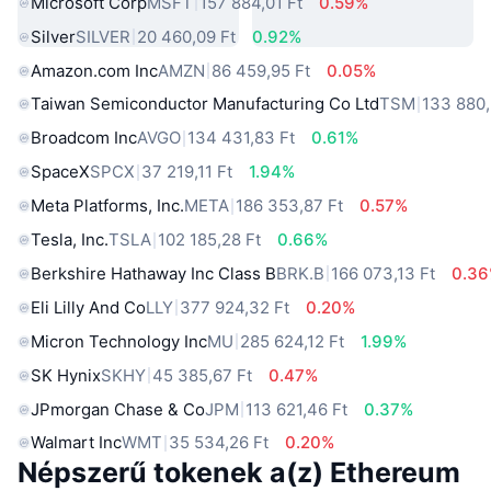
Microsoft Corp
MSFT
157 884,01 Ft
0.59%
Silver
SILVER
20 460,09 Ft
0.92%
Amazon.com Inc
AMZN
86 459,95 Ft
0.05%
Taiwan Semiconductor Manufacturing Co Ltd
TSM
133 880,
Broadcom Inc
AVGO
134 431,83 Ft
0.61%
SpaceX
SPCX
37 219,11 Ft
1.94%
Meta Platforms, Inc.
META
186 353,87 Ft
0.57%
Tesla, Inc.
TSLA
102 185,28 Ft
0.66%
Berkshire Hathaway Inc Class B
BRK.B
166 073,13 Ft
0.3
Eli Lilly And Co
LLY
377 924,32 Ft
0.20%
Micron Technology Inc
MU
285 624,12 Ft
1.99%
SK Hynix
SKHY
45 385,67 Ft
0.47%
JPmorgan Chase & Co
JPM
113 621,46 Ft
0.37%
Walmart Inc
WMT
35 534,26 Ft
0.20%
Népszerű tokenek a(z) Ethereum