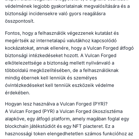
védelmének legjobb gyakorlatainak megvalósítására és a
biztonsági incidensekre való gyors reagálásra
összpontosít.
Fontos, hogy a felhasználók végezzenek kutatást és
megértsék az internetalapú valutákhoz kapcsolódó
kockázatokat, annak ellenére, hogy a Vulcan Forged átfogó
biztonsági intézkedéseket hozott. A Vulcan Forged
elkötelezettsége a biztonság mellett nyilvánvaló a
többoldalú megközelítésében, de a felhasználóknak
mindig ébernek kell lenniük és személyes
óvintézkedéseket kell tenniük eszközeik védelme
érdekében.
Hogyan lesz használva a Vulcan Forged (PYR)?
A Vulcan Forged (PYR) a Vulcan Forged ökoszisztéma
alapköve, egy átfogó platform, amely magában foglal egy
blockchain játékstúdiót és egy NFT piacteret. Ez a
hasznossági token elengedhetetlen számos funkcióhoz az