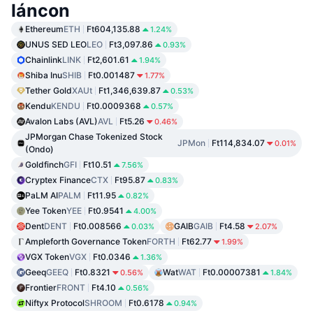
láncon
Ethereum
ETH
Ft604,135.88
1.24%
UNUS SED LEO
LEO
Ft3,097.86
0.93%
Chainlink
LINK
Ft2,601.61
1.94%
Shiba Inu
SHIB
Ft0.001487
1.77%
Tether Gold
XAUt
Ft1,346,639.87
0.53%
Kendu
KENDU
Ft0.0009368
0.57%
Avalon Labs (AVL)
AVL
Ft5.26
0.46%
JPMorgan Chase Tokenized Stock
JPMon
Ft114,834.07
0.01%
(Ondo)
Goldfinch
GFI
Ft10.51
7.56%
Cryptex Finance
CTX
Ft95.87
0.83%
PaLM AI
PALM
Ft11.95
0.82%
Yee Token
YEE
Ft0.9541
4.00%
Dent
DENT
Ft0.008566
GAIB
GAIB
Ft4.58
0.03%
2.07%
Ampleforth Governance Token
FORTH
Ft62.77
1.99%
VGX Token
VGX
Ft0.0346
1.36%
Geeq
GEEQ
Ft0.8321
Wat
WAT
Ft0.00007381
0.56%
1.84%
Frontier
FRONT
Ft4.10
0.56%
Niftyx Protocol
SHROOM
Ft0.6178
0.94%