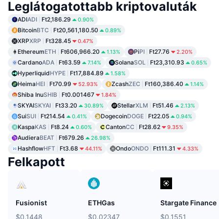
Leglátogatottabb kriptovaluták
ADI
ADI
Ft2,186.29
0.90%
Bitcoin
BTC
Ft20,561,180.50
0.89%
XRP
XRP
Ft328.45
0.47%
Ethereum
ETH
Ft606,966.20
Pi
PI
Ft27.76
1.13%
2.20%
Cardano
ADA
Ft63.59
Solana
SOL
Ft23,310.93
7.14%
0.65%
Hyperliquid
HYPE
Ft17,884.89
1.58%
Heima
HEI
Ft70.99
Zcash
ZEC
Ft160,386.40
52.93%
1.14%
Shiba Inu
SHIB
Ft0.001467
1.84%
SKYAI
SKYAI
Ft33.20
Stellar
XLM
Ft51.46
30.89%
2.13%
Sui
SUI
Ft214.54
Dogecoin
DOGE
Ft22.05
0.41%
0.94%
Kaspa
KAS
Ft8.24
Canton
CC
Ft28.62
0.60%
9.35%
Audiera
BEAT
Ft679.26
26.98%
Hashflow
HFT
Ft3.68
Ondo
ONDO
Ft111.31
44.11%
4.33%
Felkapott
Fusionist
ETHGas
Stargate Finance
$0.1448
$0.02347
$0.1551