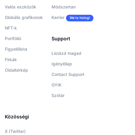
Valós eszközök
Módszertan
Globális grafikonok
Karrier
We’re hiring!
NFT-k
Support
Portfólió
Figyelőlista
Listázd magad
Firkák
Igénylőlap
Oldaltérkép
Contact Support
GYIK
Szótár
Közösségi
X (Twitter)