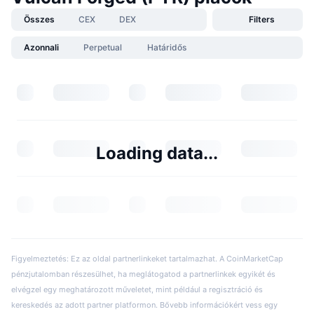
Összes
CEX
DEX
Filters
Azonnali
Perpetual
Határidős
Loading data...
Figyelmeztetés: Ez az oldal partnerlinkeket tartalmazhat. A CoinMarketCap
pénzjutalomban részesülhet, ha meglátogatod a partnerlinkek egyikét és
elvégzel egy meghatározott műveletet, mint például a regisztráció és
kereskedés az adott partner platformon. Bővebb információkért vess egy