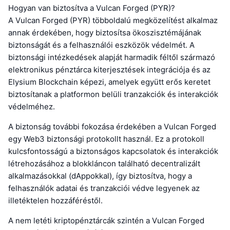
Hogyan van biztosítva a Vulcan Forged (PYR)?
A Vulcan Forged (PYR) többoldalú megközelítést alkalmaz
annak érdekében, hogy biztosítsa ökoszisztémájának
biztonságát és a felhasználói eszközök védelmét. A
biztonsági intézkedések alapját harmadik féltől származó
elektronikus pénztárca kiterjesztések integrációja és az
Elysium Blockchain képezi, amelyek együtt erős keretet
biztosítanak a platformon belüli tranzakciók és interakciók
védelméhez.
A biztonság további fokozása érdekében a Vulcan Forged
egy Web3 biztonsági protokollt használ. Ez a protokoll
kulcsfontosságú a biztonságos kapcsolatok és interakciók
létrehozásához a blokkláncon található decentralizált
alkalmazásokkal (dAppokkal), így biztosítva, hogy a
felhasználók adatai és tranzakciói védve legyenek az
illetéktelen hozzáféréstől.
A nem letéti kriptopénztárcák szintén a Vulcan Forged