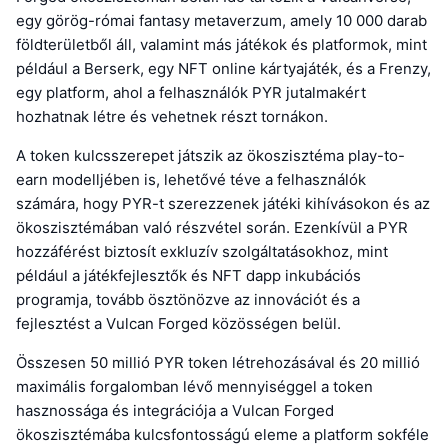
egy görög-római fantasy metaverzum, amely 10 000 darab
földterületből áll, valamint más játékok és platformok, mint
például a Berserk, egy NFT online kártyajáték, és a Frenzy,
egy platform, ahol a felhasználók PYR jutalmakért
hozhatnak létre és vehetnek részt tornákon.
A token kulcsszerepet játszik az ökoszisztéma play-to-
earn modelljében is, lehetővé téve a felhasználók
számára, hogy PYR-t szerezzenek játéki kihívásokon és az
ökoszisztémában való részvétel során. Ezenkívül a PYR
hozzáférést biztosít exkluzív szolgáltatásokhoz, mint
például a játékfejlesztők és NFT dapp inkubációs
programja, tovább ösztönözve az innovációt és a
fejlesztést a Vulcan Forged közösségen belül.
Összesen 50 millió PYR token létrehozásával és 20 millió
maximális forgalomban lévő mennyiséggel a token
hasznossága és integrációja a Vulcan Forged
ökoszisztémába kulcsfontosságú eleme a platform sokféle