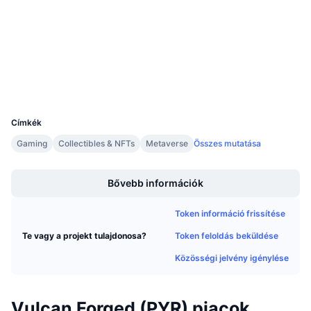
Közeledő értékesítések
Audits
Finanszírozási díjak
Tanulj & Keress
etherscan.io
Explorers
Naptár
Wallets
UCID
ICO Naptár
9308
Címkék
Esemény naptár
Gaming
Collectibles & NFTs
Metaverse
Összes mutatása
Boost
Bővebb információk
Token információ frissítése
Token feloldás beküldése
Te vagy a projekt tulajdonosa?
Közösségi jelvény igénylése
Vulcan Forged (PYR) piacok