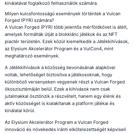
kínálatával foglalkozó felhasználók számára.
Milyen kulcsfontosságú események történtek a Vulcan
Forged (PYR) számára?
A Vulcan Forged (PYR) több jelentős mérföldkövet is átélt,
amelyek formálták útját a blokklánc játékok és az NFT
piactér területén. Ezek közül kiemelkedik a Játékkihívások,
az Elysium Akcelerátor Program és a VulCon4, mint
meghatározó események.
A Játékkihívások a közösség bevonásának alapkövei
voltak, lehetőséget biztosítva a játékosoknak, hogy
különböző versenyeken vegyenek részt a Vulcan Forged
ökoszisztémáján belül. Ezek a kihívások nem csak
jutalmakkal ösztönzik a részvételt, hanem egy élénk és
aktív közösséget is kialakítanak a platform játékai és
kínálatai körül.
Az Elysium Akcelerátor Program a Vulcan Forged
innováció és növekedés iránti elkötelezettségét képviseli