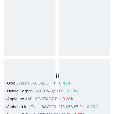
Népszerű Való Világbeli Eszközök
Gold
GOLD
1 368 582,31 Ft
0.42%
Nvidia Corp
NVDA
69 848,51 Ft
0.39%
Apple Inc.
AAPL
98 974,77 Ft
0.28%
Alphabet Inc Class A
GOOGL
113 958,87 Ft
0.26%