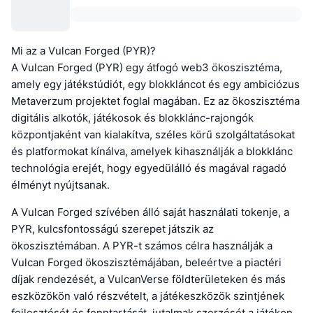
Mi az a Vulcan Forged (PYR)?
A Vulcan Forged (PYR) egy átfogó web3 ökoszisztéma,
amely egy játékstúdiót, egy blokkláncot és egy ambiciózus
Metaverzum projektet foglal magában. Ez az ökoszisztéma
digitális alkotók, játékosok és blokklánc-rajongók
központjaként van kialakítva, széles körű szolgáltatásokat
és platformokat kínálva, amelyek kihasználják a blokklánc
technológia erejét, hogy egyedülálló és magával ragadó
élményt nyújtsanak.
A Vulcan Forged szívében álló saját használati tokenje, a
PYR, kulcsfontosságú szerepet játszik az
ökoszisztémában. A PYR-t számos célra használják a
Vulcan Forged ökoszisztémájában, beleértve a piactéri
díjak rendezését, a VulcanVerse földterületeken és más
eszközökön való részvételt, a játékeszközök szintjének
fejlesztését és fenntartását, jutalmak szerzését a játékon