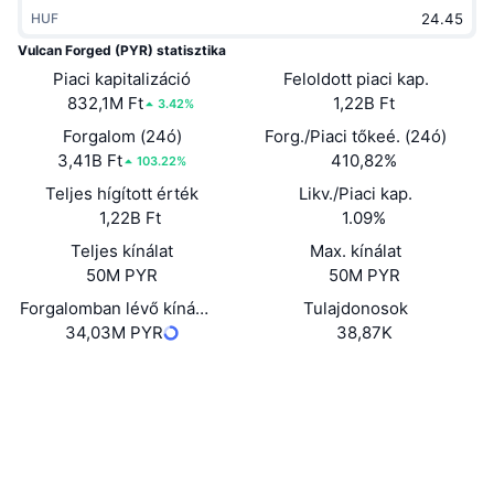
Felkapott
HUF
Kripto ETF-ek
Tanulj
CMC MCP
Vulcan Forged (PYR) statisztika
Új
Bitcoin ETF-ek
Piaci kapitalizáció
Feloldott piaci kap.
x402
Hírek
832,1M Ft
1,22B Ft
3.42%
Kripto
Ethereum ETF-ek
Forgalom (24ó)
Forg./Piaci tőkeé. (24ó)
Academy
3,41B Ft
410,82%
103.22%
Politika
Technikai elemzés
Teljes hígított érték
Likv./Piaci kap.
Kutatás
1,22B Ft
1.09%
Sportok
RSI
Videók
Teljes kínálat
Max. kínálat
50M PYR
50M PYR
Pénzügy
MACD
Szótár
Forgalomban lévő kínálat
Tulajdonosok
34,03M PYR
38,87K
Technológia
Származékos termékek
Kampányok
Webhely
Website
Whitepaper
Közösségi
NFT
Áttekintés
Airdropok
0x430e...8e9682
Szerződések
Összefoglaló NFT statisztikák
Likvidálások
Gyémánt jutalmak
3.6
Értékelés (CertiK)