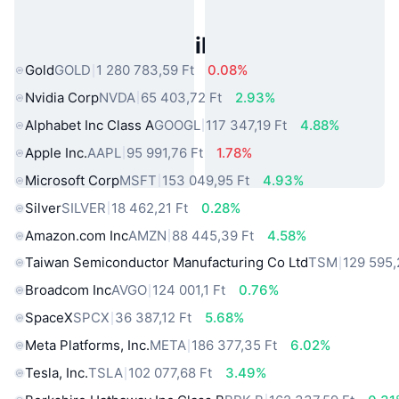
Népszerű Való Világbeli Eszközök
Gold
GOLD
1 280 783,59 Ft
0.08%
Nvidia Corp
NVDA
65 403,72 Ft
2.93%
Alphabet Inc Class A
GOOGL
117 347,19 Ft
4.88%
Apple Inc.
AAPL
95 991,76 Ft
1.78%
Microsoft Corp
MSFT
153 049,95 Ft
4.93%
Silver
SILVER
18 462,21 Ft
0.28%
Amazon.com Inc
AMZN
88 445,39 Ft
4.58%
Taiwan Semiconductor Manufacturing Co Ltd
TSM
129 595,
Broadcom Inc
AVGO
124 001,1 Ft
0.76%
SpaceX
SPCX
36 387,12 Ft
5.68%
Meta Platforms, Inc.
META
186 377,35 Ft
6.02%
Tesla, Inc.
TSLA
102 077,68 Ft
3.49%