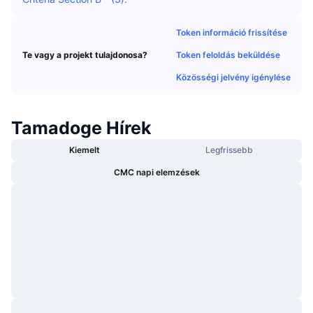
Felkapott
Kripto ETF-ek
Tanulj
CMC MCP
Token információ frissítése
Új
Bitcoin ETF-ek
Token feloldás beküldése
Te vagy a projekt tulajdonosa?
x402
Hírek
Közösségi jelvény igénylése
Kripto
Ethereum ETF-ek
Academy
Politika
Technikai elemzés
Tamadoge Hírek
Kutatás
Sportok
Kiemelt
Legfrissebb
RSI
Videók
CMC napi elemzések
Pénzügy
MACD
Szótár
Technológia
Származékos termékek
Kampányok
NFT
Áttekintés
Airdropok
Összefoglaló NFT statisztikák
Likvidálások
Gyémánt jutalmak