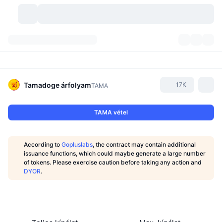
Kriptopénzek
Irányítópultok
Kriptopénzek
DexScan
Piacok
Rangsor
Tamadoge
árfolyam
17K
TAMA
Jelzések
Tőzsdék
Kategóriák
New
Piacáttekintés
TAMA vétel
Felkapott
Közösség
Történelmi pillanatképek
Azonnali piac
Centralizált tőzsdék
According to
Gopluslabs
, the contract may contain additional
Új
Hírfolyam
API
Token feloldások
Kriptovaluták száma
issuance functions, which could maybe generate a large number
Azonnali
of tokens. Please exercise caution before taking any action and
DYOR
.
Emelkedők
Témák
Hozamok
Termékek
Bitcoin kincstárak
Származékos termékek
API
Mém felfedező
Élő
Valós eszközök
BNB kincstárak
Termékek
Kripto API
Decentralizált tőzsdék