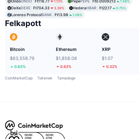
Ondo
ONDO
Ft116.77
Pepe
PEPE
Ft0.0009213
1.13%
1.58%
DeXe
DEXE
Ft704.33
Hedera
HBAR
Ft22.17
3.39%
0.75%
Lorenzo Protocol
BANK
Ft13.98
1.08%
Felkapott
Bitcoin
Ethereum
XRP
$63,558.79
$1,858.08
$1.07
0.63%
0.62%
0.32%
CoinMarketCap
Tokenek
Tamadoge