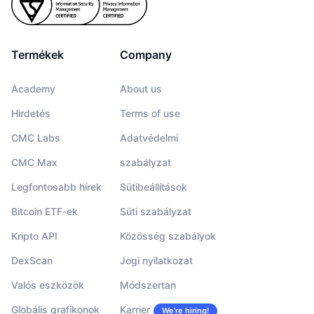
Termékek
Company
Academy
About us
Hirdetés
Terms of use
CMC Labs
Adatvédelmi
CMC Max
szabályzat
Legfontosabb hírek
Sütibeállítások
Bitcoin ETF-ek
Süti szabályzat
Kripto API
Közösség szabályok
DexScan
Jogi nyilatkozat
Valós eszközök
Módszertan
Globális grafikonok
Karrier
We’re hiring!