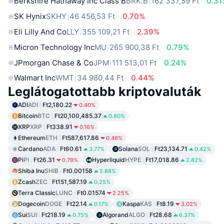
Berkshire Hathaway Inc Class B
BRK.B
162 337,59 Ft
0.31
SK Hynix
SKHY
46 456,53 Ft
0.70%
Eli Lilly And Co
LLY
355 109,21 Ft
2.39%
Micron Technology Inc
MU
265 900,38 Ft
0.79%
JPmorgan Chase & Co
JPM
111 513,01 Ft
0.24%
Walmart Inc
WMT
34 980,44 Ft
0.44%
Leglátogatottabb kriptovaluták
ADI
ADI
Ft2,180.22
0.40%
Bitcoin
BTC
Ft20,100,485.37
0.80%
XRP
XRP
Ft338.91
0.16%
Ethereum
ETH
Ft587,617.86
0.46%
Cardano
ADA
Ft60.61
Solana
SOL
Ft23,134.71
3.77%
0.42%
Pi
PI
Ft26.31
Hyperliquid
HYPE
Ft17,018.86
0.79%
2.82%
Shiba Inu
SHIB
Ft0.00158
2.88%
Zcash
ZEC
Ft151,587.19
0.25%
Terra Classic
LUNC
Ft0.01574
2.25%
Dogecoin
DOGE
Ft22.14
Kaspa
KAS
Ft8.19
0.17%
3.02%
Sui
SUI
Ft218.19
Algorand
ALGO
Ft28.68
0.75%
6.37%