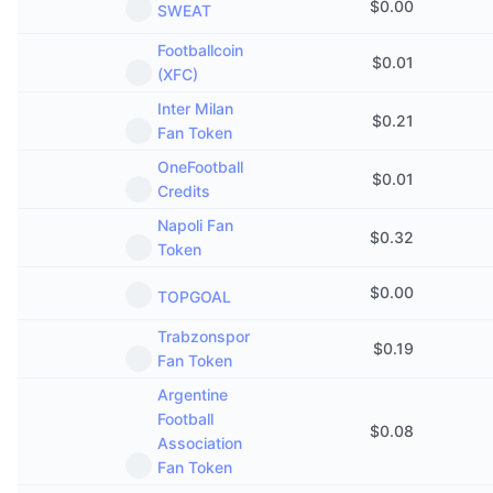
$
0.00
SWEAT
Ventes à venir
Taux de financement
Apprenez & Gagnez
Footballcoin
$
0.01
(XFC)
Calendriers
Inter Milan
$
0.21
Fan Token
Calendrier des ICO
OneFootball
$
0.01
Credits
Calendrier des événements
Napoli Fan
$
0.32
Token
$
0.00
TOPGOAL
Trabzonspor
$
0.19
Fan Token
Argentine
Football
$
0.08
Association
Fan Token