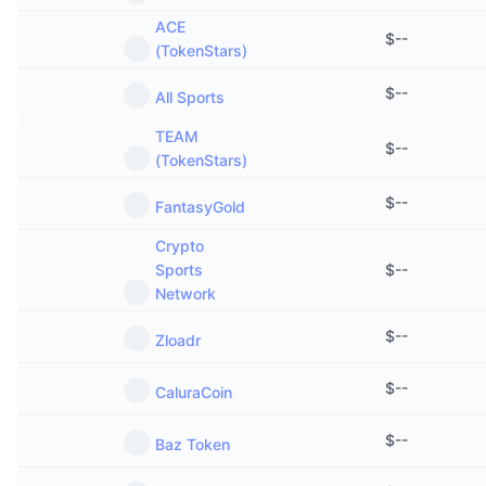
ACE
$
--
(TokenStars)
$
--
All Sports
TEAM
$
--
(TokenStars)
$
--
FantasyGold
Crypto
Sports
$
--
Network
$
--
Zloadr
$
--
CaluraCoin
$
--
Baz Token