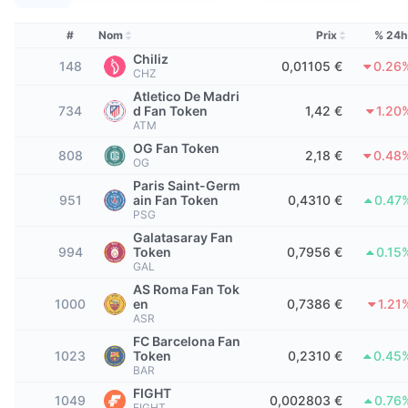
Meilleurs traders
Articles
Flux entrants/sortants des exchanges
API DEX
Convertisseur
Tableaux de classement
Au comptant
#
Nom
Prix
% 24h
Sentiment
Entreprise
Bulletin d'information
Chiliz
Indicateurs
Tendances
Produits dérivés
148
0,01105 €
0.26
CHZ
Tarifs
Atletico De Madri
CMC Launch
À venir
Indice Fear & Greed.
734
d Fan Token
1,42 €
1.20
ATM
Ressources
CMC Labs
Récemment ajoutés
OG Fan Token
Indice de la saison des Altcoins
808
2,18 €
0.48
OG
CMC Max
Paris Saint-Germ
Plus performants et moins performants
Indicateurs du cycle de marché
951
ain Fan Token
0,4310 €
0.47
Documentation
PSG
À la une
Les plus consultés
Dominance Bitcoin
Galatasaray Fan
FAQ
994
Token
0,7956 €
0.15
GAL
Bot Telegram
Sentiment de la communauté
Indice CoinMarketCap 20
AS Roma Fan Tok
1000
en
0,7386 €
1.21
Intégrations IA
Promouvoir
ASR
Classement de la blockchain
Indice CoinMarketCap 100
FC Barcelona Fan
Hub des Agents CMC
1023
Token
0,2310 €
0.45
BAR
Marchés de prédiction
Flux des ETF
Widgets du site
FIGHT
Place de marché des compétences
1049
0,002803 €
0.76
FIGHT