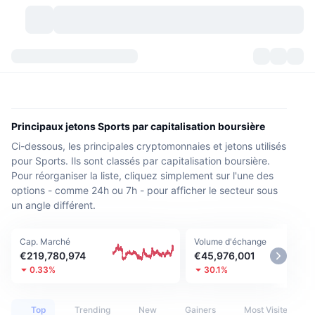
Crypto-monnaies
Tableaux de bord
Crypto-monnaies
DexScan
Marchés
Classement
Principaux jetons Sports par capitalisation boursière
Ci-dessous, les principales cryptomonnaies et jetons utilisés
Signaux
Échanges
Catégories
New
Vue globale du marché
pour Sports. Ils sont classés par capitalisation boursière.
Pour réorganiser la liste, cliquez simplement sur l'une des
Tendances
Communauté
Historique des aperçus
Marché Spot
Plateformes d'échange
options - comme 24h ou 7h - pour afficher le secteur sous
un angle différent.
Nouveau
Fils d'actualité
API
Déverrouillages de jetons
Nombre de cryptomonnaies
Au comptant
Cap. Marché
Volume d'échange
Gagnants
Sujets
Rendements
Produits
Trésoreries de Bitcoin
Produits dérivés
API
€219,780,974
€45,976,001
0.33%
30.1%
Explorateur de mèmes
Lives
Actifs Monde Réel
Trésoreries de BNB
Produits
API Crypto
Plateformes d'échange décentralisées
Top
Trending
New
Gainers
Most Visited