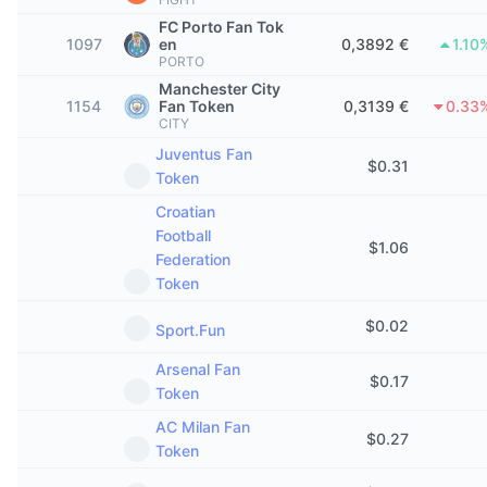
Tendances
ETF sur les cryptos
FC Porto Fan Tok
Apprendre
CMC MCP
1097
en
0,3892 €
1.10
PORTO
Nouveau
ETF Bitcoin
x402
Actualités
Manchester City
1154
Fan Token
0,3139 €
0.33
Crypto
ETF Ethereum
CITY
Academy
Juventus Fan
$
0.31
Politique
Token
Analyse technique
Recherche
Croatian
Sports
Football
RSI
Vidéos
$
1.06
Federation
Finance
Token
MACD
Glossaire
$
0.02
Sport.Fun
Technologie
Produits dérivés
Campagnes
Arsenal Fan
$
0.17
Token
NFT
Vue d'ensemble
Airdrops
AC Milan Fan
$
0.27
Statistiques NFT globales
Token
Liquidations
Récompenses de Diamant